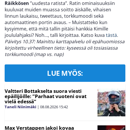
Räikkösen
”uudesta ratista”. Ratin ominaisuuksiin
kuuluvat muiden muassa soitto äiskälle, vihaisen
linnun laukaisu, tweettaus, torkkumoodi sekä
automaattinen portin avaus. – Muistatteko kun
kysyimme, että mitä tallin pitäisi hankkia Kimille
joululahjaksi? Noh…, talli kirjoittaa. Katso kuva
tästä
.
Päivitys 10.37: Mainittu karttapalvelu oli epähuomiossa
kirjoitettu virheellinen tieto: kyseessä oli tosiasiassa
torkkumoodi (map vs. nap)
LUE MYÖS:
Valtteri Bottakselta suora viesti
epäilijöille: ”Parhaat vuoteni ovat
vielä edessä”
Taneli Niinimäki
|
08.08.2026
15:42
Max Verstappen jakoi kovaa