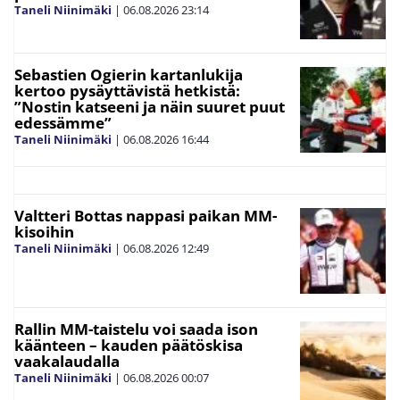
Taneli Niinimäki
|
06.08.2026
23:14
Sebastien Ogierin kartanlukija
kertoo pysäyttävistä hetkistä:
”Nostin katseeni ja näin suuret puut
edessämme”
Taneli Niinimäki
|
06.08.2026
16:44
Valtteri Bottas nappasi paikan MM-
kisoihin
Taneli Niinimäki
|
06.08.2026
12:49
Rallin MM-taistelu voi saada ison
käänteen – kauden päätöskisa
vaakalaudalla
Taneli Niinimäki
|
06.08.2026
00:07