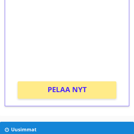
1€ = 10€ arvosta
ilmaiskierroksia ilman
kierrätystä!
Talleta 1€
Saat heti 50 ilmaiskierrosta Tuohi 1000 -
peliin (arvo 0,20€ per kierros)!
Ei kierrätysvaatimusta!
PELAA NYT
Uusimmat