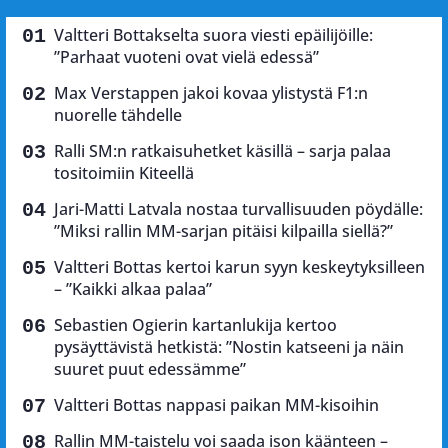
Valtteri Bottakselta suora viesti epäilijöille:
”Parhaat vuoteni ovat vielä edessä”
Max Verstappen jakoi kovaa ylistystä F1:n
nuorelle tähdelle
Ralli SM:n ratkaisuhetket käsillä – sarja palaa
tositoimiin Kiteellä
Jari-Matti Latvala nostaa turvallisuuden pöydälle:
”Miksi rallin MM-sarjan pitäisi kilpailla siellä?”
Valtteri Bottas kertoi karun syyn keskeytyksilleen
– ”Kaikki alkaa palaa”
Sebastien Ogierin kartanlukija kertoo
pysäyttävistä hetkistä: ”Nostin katseeni ja näin
suuret puut edessämme”
Valtteri Bottas nappasi paikan MM-kisoihin
Rallin MM-taistelu voi saada ison käänteen –