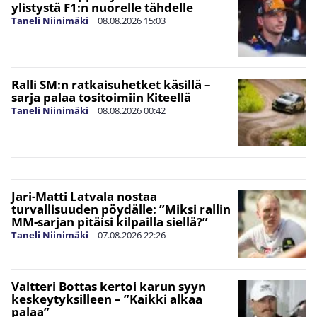
ylistystä F1:n nuorelle tähdelle
Taneli Niinimäki
|
08.08.2026
15:03
Ralli SM:n ratkaisuhetket käsillä –
sarja palaa tositoimiin Kiteellä
Taneli Niinimäki
|
08.08.2026
00:42
Jari-Matti Latvala nostaa
turvallisuuden pöydälle: ”Miksi rallin
MM-sarjan pitäisi kilpailla siellä?”
Taneli Niinimäki
|
07.08.2026
22:26
Valtteri Bottas kertoi karun syyn
keskeytyksilleen – ”Kaikki alkaa
palaa”