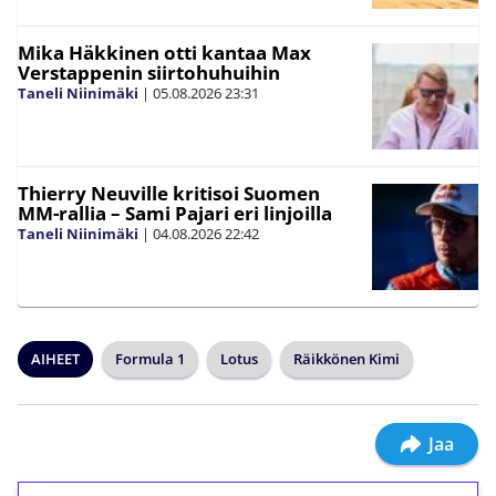
Mika Häkkinen otti kantaa Max
Verstappenin siirtohuhuihin
Taneli Niinimäki
|
05.08.2026
23:31
Thierry Neuville kritisoi Suomen
MM-rallia – Sami Pajari eri linjoilla
Taneli Niinimäki
|
04.08.2026
22:42
AIHEET
Formula 1
Lotus
Räikkönen Kimi
Jaa