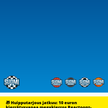
🎁 Huipputarjous jatkuu: 10 euron
kierrätysvapaa megakierros Reactoonz-