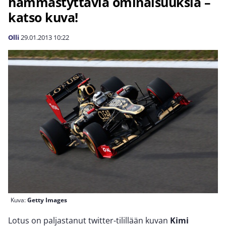
hämmästyttäviä ominaisuuksia –
katso kuva!
Olli
29.01.2013
10:22
Kuva:
Getty Images
Lotus on paljastanut twitter-tilillään kuvan
Kimi