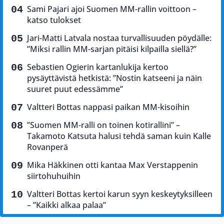
Sami Pajari ajoi Suomen MM-rallin voittoon –
katso tulokset
Jari-Matti Latvala nostaa turvallisuuden pöydälle:
”Miksi rallin MM-sarjan pitäisi kilpailla siellä?”
Sebastien Ogierin kartanlukija kertoo
pysäyttävistä hetkistä: ”Nostin katseeni ja näin
suuret puut edessämme”
Valtteri Bottas nappasi paikan MM-kisoihin
”Suomen MM-ralli on toinen kotirallini” –
Takamoto Katsuta halusi tehdä saman kuin Kalle
Rovanperä
Mika Häkkinen otti kantaa Max Verstappenin
siirtohuhuihin
Valtteri Bottas kertoi karun syyn keskeytyksilleen
– ”Kaikki alkaa palaa”