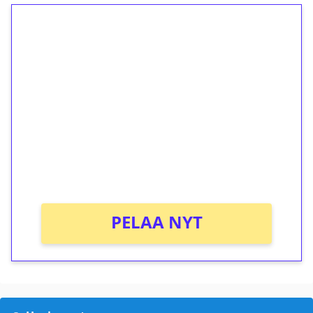
1€ = 10€ arvosta
ilmaiskierroksia ilman
kierrätystä!
Talleta 1€
Saat heti 50 ilmaiskierrosta Tuohi 1000 -
peliin (arvo 0,20€ per kierros)!
Ei kierrätysvaatimusta!
PELAA NYT