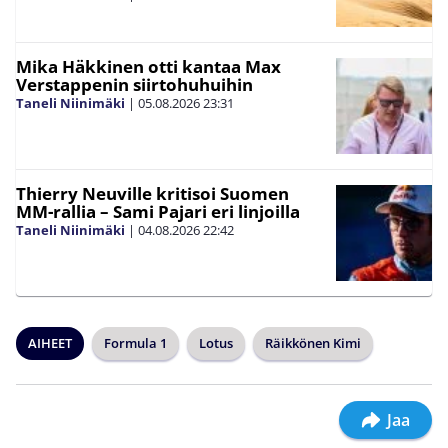
Mika Häkkinen otti kantaa Max
Verstappenin siirtohuhuihin
Taneli Niinimäki
|
05.08.2026
23:31
Thierry Neuville kritisoi Suomen
MM-rallia – Sami Pajari eri linjoilla
Taneli Niinimäki
|
04.08.2026
22:42
AIHEET
Formula 1
Lotus
Räikkönen Kimi
Jaa