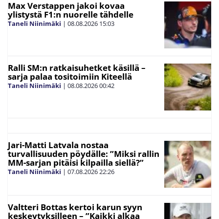
Max Verstappen jakoi kovaa
ylistystä F1:n nuorelle tähdelle
Taneli Niinimäki
|
08.08.2026
15:03
Ralli SM:n ratkaisuhetket käsillä –
sarja palaa tositoimiin Kiteellä
Taneli Niinimäki
|
08.08.2026
00:42
Jari-Matti Latvala nostaa
turvallisuuden pöydälle: ”Miksi rallin
MM-sarjan pitäisi kilpailla siellä?”
Taneli Niinimäki
|
07.08.2026
22:26
Valtteri Bottas kertoi karun syyn
keskeytyksilleen – ”Kaikki alkaa