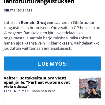
lähtöruuturangaistuksen
Olli
17.11.2012
19:38
Lotuksen
Romain Grosjean
saa viiden lähtöruudun
rangaistuksen huomiseen Yhdysvaltain GP:hen, kertoo
Autosport
. Ranskalainen kärsi vaihdelaatikko-
ongelmasta lauantain harjoituksissa, mikä rokotti
hänen ajoaikaansa vain 11 kierrokseen. Vaihdelaatikko
jouduttiin vaihtamaan ennenaikaisesti.
LUE MYÖS:
Valtteri Bottakselta suora viesti
epäilijöille: ”Parhaat vuoteni ovat
vielä edessä”
Taneli Niinimäki
|
08.08.2026
15:42