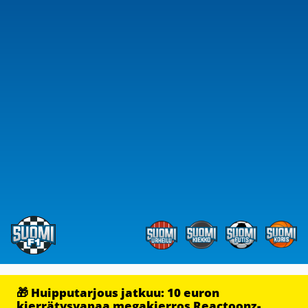
🎁 Huipputarjous jatkuu: 10 euron
kierrätysvapaa megakierros Reactoonz-