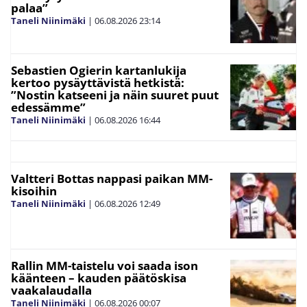
palaa”
Taneli Niinimäki
|
06.08.2026
23:14
Sebastien Ogierin kartanlukija
kertoo pysäyttävistä hetkistä:
”Nostin katseeni ja näin suuret puut
edessämme”
Taneli Niinimäki
|
06.08.2026
16:44
Valtteri Bottas nappasi paikan MM-
kisoihin
Taneli Niinimäki
|
06.08.2026
12:49
Rallin MM-taistelu voi saada ison
käänteen – kauden päätöskisa
vaakalaudalla
Taneli Niinimäki
|
06.08.2026
00:07