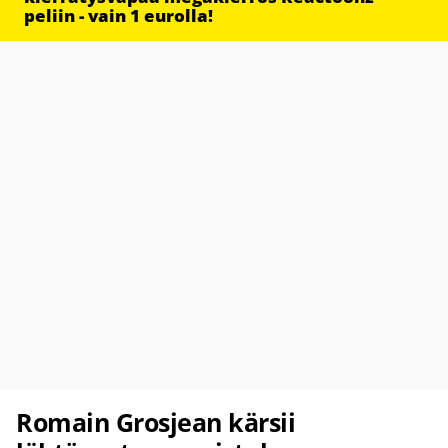
peliin - vain 1 eurolla!
Romain Grosjean kärsii