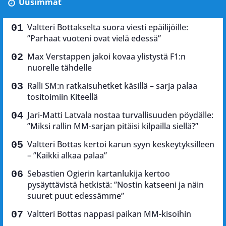
Uusimmat
Valtteri Bottakselta suora viesti epäilijöille:
”Parhaat vuoteni ovat vielä edessä”
Max Verstappen jakoi kovaa ylistystä F1:n
nuorelle tähdelle
Ralli SM:n ratkaisuhetket käsillä – sarja palaa
tositoimiin Kiteellä
Jari-Matti Latvala nostaa turvallisuuden pöydälle:
”Miksi rallin MM-sarjan pitäisi kilpailla siellä?”
Valtteri Bottas kertoi karun syyn keskeytyksilleen
– ”Kaikki alkaa palaa”
Sebastien Ogierin kartanlukija kertoo
pysäyttävistä hetkistä: ”Nostin katseeni ja näin
suuret puut edessämme”
Valtteri Bottas nappasi paikan MM-kisoihin