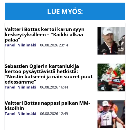
LUE MYÖS:
Valtteri Bottas kertoi karun syyn
keskeytyksilleen – ”Kaikki alkaa
palaa”
Taneli Niinimäki
|
06.08.2026
23:14
Sebastien Ogierin kartanlukija
kertoo pysäyttävistä hetkistä:
”Nostin katseeni ja näin suuret puut
edessämme”
Taneli Niinimäki
|
06.08.2026
16:44
Valtteri Bottas nappasi paikan MM-
kisoihin
Taneli Niinimäki
|
06.08.2026
12:49