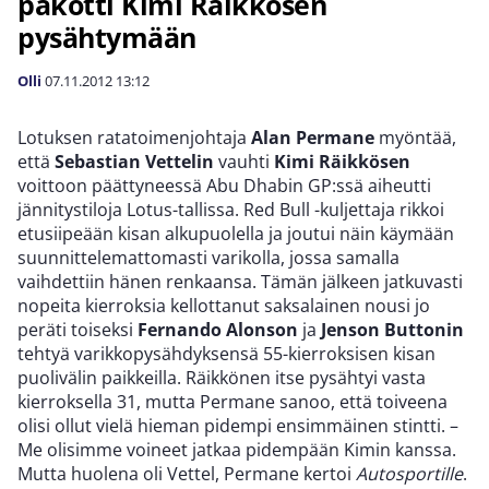
pakotti Kimi Räikkösen
pysähtymään
Olli
07.11.2012
13:12
Lotuksen ratatoimenjohtaja
Alan Permane
myöntää,
että
Sebastian Vettelin
vauhti
Kimi Räikkösen
voittoon päättyneessä Abu Dhabin GP:ssä aiheutti
jännitystiloja Lotus-tallissa. Red Bull -kuljettaja rikkoi
etusiipeään kisan alkupuolella ja joutui näin käymään
suunnittelemattomasti varikolla, jossa samalla
vaihdettiin hänen renkaansa. Tämän jälkeen jatkuvasti
nopeita kierroksia kellottanut saksalainen nousi jo
peräti toiseksi
Fernando Alonson
ja
Jenson Buttonin
tehtyä varikkopysähdyksensä 55-kierroksisen kisan
puolivälin paikkeilla. Räikkönen itse pysähtyi vasta
kierroksella 31, mutta Permane sanoo, että toiveena
olisi ollut vielä hieman pidempi ensimmäinen stintti. –
Me olisimme voineet jatkaa pidempään Kimin kanssa.
Mutta huolena oli Vettel, Permane kertoi
Autosportille
.