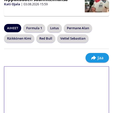
Kati Ojala
|
03.08.2026
15:59
AIHEET
Formula 1
Lotus
Permane Alan
Räikkönen Kimi
Red Bull
Vettel Sebastian
Jaa
1€ = 10€ arvosta
ilmaiskierroksia ilman
kierrätystä!
Talleta 1€
Saat heti 50 ilmaiskierrosta Tuohi 1000 -