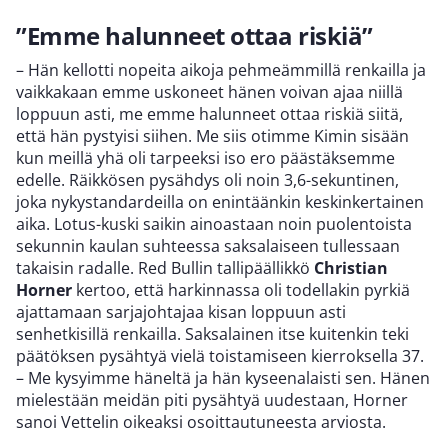
”Emme halunneet ottaa riskiä”
– Hän kellotti nopeita aikoja pehmeämmillä renkailla ja
vaikkakaan emme uskoneet hänen voivan ajaa niillä
loppuun asti, me emme halunneet ottaa riskiä siitä,
että hän pystyisi siihen. Me siis otimme Kimin sisään
kun meillä yhä oli tarpeeksi iso ero päästäksemme
edelle. Räikkösen pysähdys oli noin 3,6-sekuntinen,
joka nykystandardeilla on enintäänkin keskinkertainen
aika. Lotus-kuski saikin ainoastaan noin puolentoista
sekunnin kaulan suhteessa saksalaiseen tullessaan
takaisin radalle. Red Bullin tallipäällikkö
Christian
Horner
kertoo, että harkinnassa oli todellakin pyrkiä
ajattamaan sarjajohtajaa kisan loppuun asti
senhetkisillä renkailla. Saksalainen itse kuitenkin teki
päätöksen pysähtyä vielä toistamiseen kierroksella 37.
– Me kysyimme häneltä ja hän kyseenalaisti sen. Hänen
mielestään meidän piti pysähtyä uudestaan, Horner
sanoi Vettelin oikeaksi osoittautuneesta arviosta.