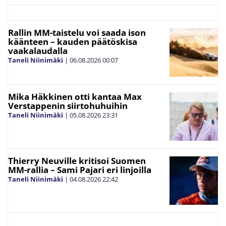
Rallin MM-taistelu voi saada ison
käänteen – kauden päätöskisa
vaakalaudalla
Taneli Niinimäki
|
06.08.2026
00:07
Mika Häkkinen otti kantaa Max
Verstappenin siirtohuhuihin
Taneli Niinimäki
|
05.08.2026
23:31
Thierry Neuville kritisoi Suomen
MM-rallia – Sami Pajari eri linjoilla
Taneli Niinimäki
|
04.08.2026
22:42