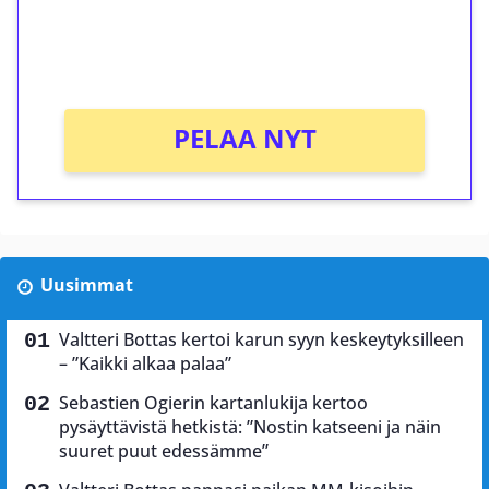
peliin (arvo 0,20€ per kierros)!
Ei kierrätysvaatimusta!
PELAA NYT
Uusimmat
Valtteri Bottas kertoi karun syyn keskeytyksilleen
– ”Kaikki alkaa palaa”
Sebastien Ogierin kartanlukija kertoo
pysäyttävistä hetkistä: ”Nostin katseeni ja näin
suuret puut edessämme”