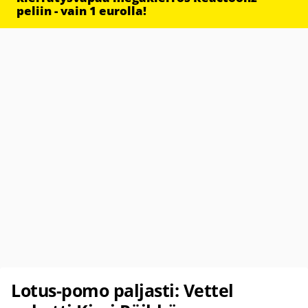
peliin - vain 1 eurolla!
Lotus-pomo paljasti: Vettel