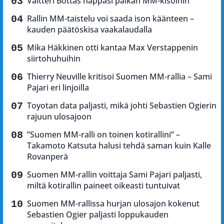
Valtteri Bottas nappasi paikan MM-kisoihin
Rallin MM-taistelu voi saada ison käänteen –
kauden päätöskisa vaakalaudalla
Mika Häkkinen otti kantaa Max Verstappenin
siirtohuhuihin
Thierry Neuville kritisoi Suomen MM-rallia – Sami
Pajari eri linjoilla
Toyotan data paljasti, mikä johti Sebastien Ogierin
rajuun ulosajoon
”Suomen MM-ralli on toinen kotirallini” –
Takamoto Katsuta halusi tehdä saman kuin Kalle
Rovanperä
Suomen MM-rallin voittaja Sami Pajari paljasti,
miltä kotirallin paineet oikeasti tuntuivat
Suomen MM-rallissa hurjan ulosajon kokenut
Sebastien Ogier paljasti loppukauden