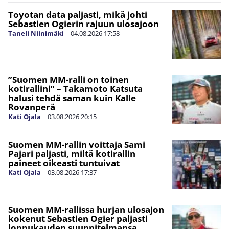
Toyotan data paljasti, mikä johti
Sebastien Ogierin rajuun ulosajoon
Taneli Niinimäki
|
04.08.2026
17:58
”Suomen MM-ralli on toinen
kotirallini” – Takamoto Katsuta
halusi tehdä saman kuin Kalle
Rovanperä
Kati Ojala
|
03.08.2026
20:15
Suomen MM-rallin voittaja Sami
Pajari paljasti, miltä kotirallin
paineet oikeasti tuntuivat
Kati Ojala
|
03.08.2026
17:37
Suomen MM-rallissa hurjan ulosajon
kokenut Sebastien Ogier paljasti
loppukauden suunnitelmansa