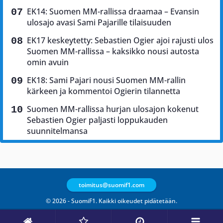
EK14: Suomen MM-rallissa draamaa – Evansin
ulosajo avasi Sami Pajarille tilaisuuden
EK17 keskeytetty: Sebastien Ogier ajoi rajusti ulos
Suomen MM-rallissa – kaksikko nousi autosta
omin avuin
EK18: Sami Pajari nousi Suomen MM-rallin
kärkeen ja kommentoi Ogierin tilannetta
Suomen MM-rallissa hurjan ulosajon kokenut
Sebastien Ogier paljasti loppukauden
suunnitelmansa
toimitus@suomif1.com
© 2026 - SuomiF1. Kaikki oikeudet pidätetään.