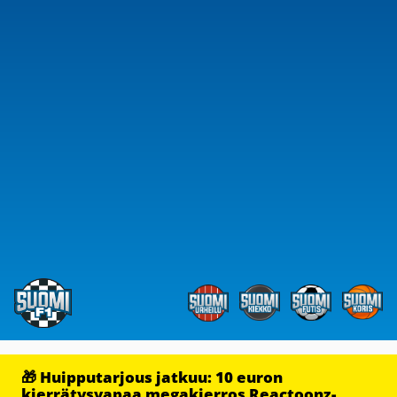
🎁 Huipputarjous jatkuu: 10 euron
kierrätysvapaa megakierros Reactoonz-