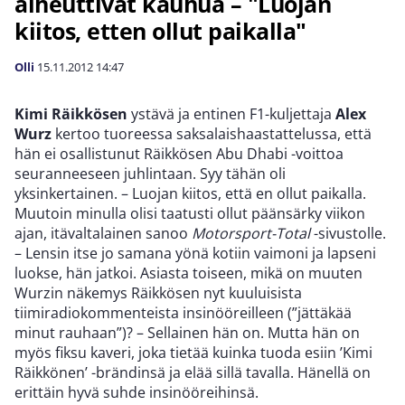
aiheuttivat kauhua – "Luojan
kiitos, etten ollut paikalla"
Olli
15.11.2012
14:47
Kimi Räikkösen
ystävä ja entinen F1-kuljettaja
Alex
Wurz
kertoo tuoreessa saksalaishaastattelussa, että
hän ei osallistunut Räikkösen Abu Dhabi -voittoa
seuranneeseen juhlintaan. Syy tähän oli
yksinkertainen. – Luojan kiitos, että en ollut paikalla.
Muutoin minulla olisi taatusti ollut päänsärky viikon
ajan, itävaltalainen sanoo
Motorsport-Total
-sivustolle.
– Lensin itse jo samana yönä kotiin vaimoni ja lapseni
luokse, hän jatkoi. Asiasta toiseen, mikä on muuten
Wurzin näkemys Räikkösen nyt kuuluisista
tiimiradiokommenteista insinööreilleen (”jättäkää
minut rauhaan”)? – Sellainen hän on. Mutta hän on
myös fiksu kaveri, joka tietää kuinka tuoda esiin ’Kimi
Räikkönen’ -brändinsä ja elää sillä tavalla. Hänellä on
erittäin hyvä suhde insinööreihinsä.