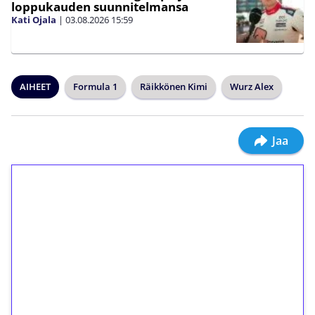
loppukauden suunnitelmansa
Kati Ojala
|
03.08.2026
15:59
AIHEET
Formula 1
Räikkönen Kimi
Wurz Alex
Jaa
1€ = 10€ arvosta
ilmaiskierroksia ilman
kierrätystä!
Talleta 1€
Saat heti 50 ilmaiskierrosta Tuohi 1000 -
peliin (arvo 0,20€ per kierros)!