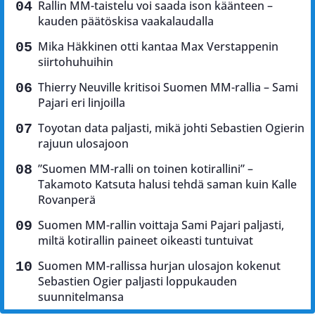
Rallin MM-taistelu voi saada ison käänteen –
kauden päätöskisa vaakalaudalla
Mika Häkkinen otti kantaa Max Verstappenin
siirtohuhuihin
Thierry Neuville kritisoi Suomen MM-rallia – Sami
Pajari eri linjoilla
Toyotan data paljasti, mikä johti Sebastien Ogierin
rajuun ulosajoon
”Suomen MM-ralli on toinen kotirallini” –
Takamoto Katsuta halusi tehdä saman kuin Kalle
Rovanperä
Suomen MM-rallin voittaja Sami Pajari paljasti,
miltä kotirallin paineet oikeasti tuntuivat
Suomen MM-rallissa hurjan ulosajon kokenut
Sebastien Ogier paljasti loppukauden
suunnitelmansa