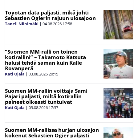
Toyotan data paljasti, mikä johti
Sebastien Ogierin rajuun ulosajoon
Taneli Niinimäki
|
04.08.2026
17:58
”Suomen MM-ralli on toinen
kotirallini” – Takamoto Katsuta
halusi tehdä saman kuin Kalle
Rovanperä
Kati Ojala
|
03.08.2026
20:15
Suomen MM-rallin voittaja Sami
Pajari paljasti, miltä kotirallin
paineet oikeasti tuntuivat
Kati Ojala
|
03.08.2026
17:37
Suomen MM-rallissa hurjan ulosajon
kokenut Sebastien Ogier paljasti