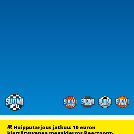
🎁 Huipputarjous jatkuu: 10 euron
kierrätysvapaa megakierros Reactoonz-