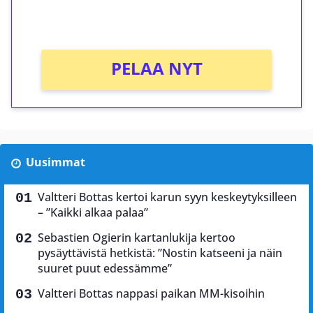
Ei kierrätysvaatimusta!
PELAA NYT
Uusimmat
Valtteri Bottas kertoi karun syyn keskeytyksilleen
– ”Kaikki alkaa palaa”
Sebastien Ogierin kartanlukija kertoo
pysäyttävistä hetkistä: ”Nostin katseeni ja näin
suuret puut edessämme”
Valtteri Bottas nappasi paikan MM-kisoihin