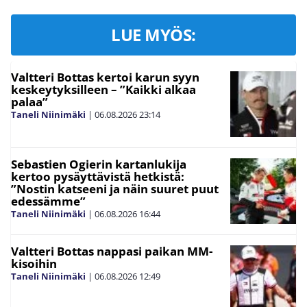
LUE MYÖS:
Valtteri Bottas kertoi karun syyn
keskeytyksilleen – ”Kaikki alkaa
palaa”
Taneli Niinimäki
|
06.08.2026
23:14
Sebastien Ogierin kartanlukija
kertoo pysäyttävistä hetkistä:
”Nostin katseeni ja näin suuret puut
edessämme”
Taneli Niinimäki
|
06.08.2026
16:44
Valtteri Bottas nappasi paikan MM-
kisoihin
Taneli Niinimäki
|
06.08.2026
12:49