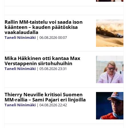
Rallin MM-taistelu voi saada ison
käänteen – kauden päätöskisa
vaakalaudalla
Taneli Niinimäki
|
06.08.2026
00:07
Mika Häkkinen otti kantaa Max
Verstappenin siirtohuhuihin
Taneli Niinimäki
|
05.08.2026
23:31
Thierry Neuville kritisoi Suomen
MM-rallia – Sami Pajari eri linjoilla
Taneli Niinimäki
|
04.08.2026
22:42