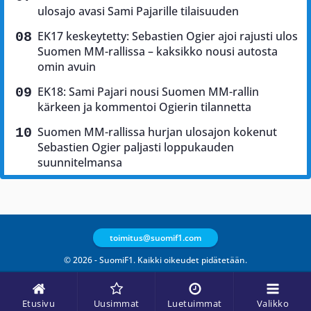
ulosajo avasi Sami Pajarille tilaisuuden
EK17 keskeytetty: Sebastien Ogier ajoi rajusti ulos
Suomen MM-rallissa – kaksikko nousi autosta
omin avuin
EK18: Sami Pajari nousi Suomen MM-rallin
kärkeen ja kommentoi Ogierin tilannetta
Suomen MM-rallissa hurjan ulosajon kokenut
Sebastien Ogier paljasti loppukauden
suunnitelmansa
toimitus@suomif1.com
© 2026 - SuomiF1. Kaikki oikeudet pidätetään.
Etusivu
Uusimmat
Luetuimmat
Valikko