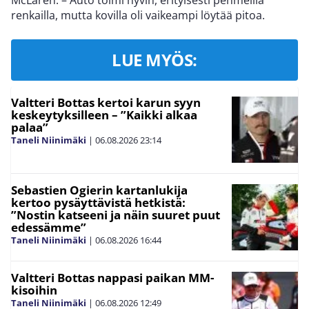
McLaren. – Auto toimi hyvin, erityisesti pehmeillä
renkailla, mutta kovilla oli vaikeampi löytää pitoa.
LUE MYÖS:
Valtteri Bottas kertoi karun syyn
keskeytyksilleen – ”Kaikki alkaa
palaa”
Taneli Niinimäki
|
06.08.2026
23:14
Sebastien Ogierin kartanlukija
kertoo pysäyttävistä hetkistä:
”Nostin katseeni ja näin suuret puut
edessämme”
Taneli Niinimäki
|
06.08.2026
16:44
Valtteri Bottas nappasi paikan MM-
kisoihin
Taneli Niinimäki
|
06.08.2026
12:49