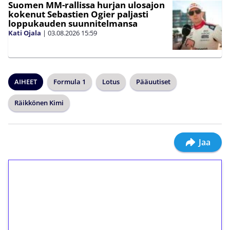
Suomen MM-rallissa hurjan ulosajon
kokenut Sebastien Ogier paljasti
loppukauden suunnitelmansa
Kati Ojala
|
03.08.2026
15:59
AIHEET
Formula 1
Lotus
Pääuutiset
Räikkönen Kimi
Jaa
1€ = 10€ arvosta
ilmaiskierroksia ilman
kierrätystä!