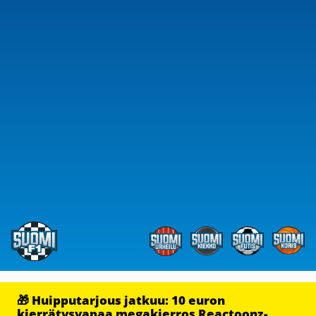
🎁 Huipputarjous jatkuu: 10 euron
kierrätysvapaa megakierros Reactoonz-