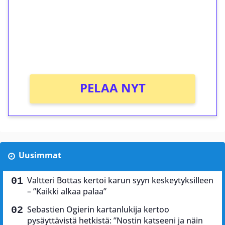
Talleta 1€
Saat heti 50 ilmaiskierrosta Tuohi 1000 -
peliin (arvo 0,20€ per kierros)!
Ei kierrätysvaatimusta!
PELAA NYT
Uusimmat
Valtteri Bottas kertoi karun syyn keskeytyksilleen
– ”Kaikki alkaa palaa”
Sebastien Ogierin kartanlukija kertoo
pysäyttävistä hetkistä: ”Nostin katseeni ja näin