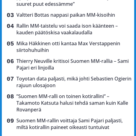
suuret puut edessämme”
Valtteri Bottas nappasi paikan MM-kisoihin
Rallin MM-taistelu voi saada ison käänteen –
kauden päätöskisa vaakalaudalla
Mika Häkkinen otti kantaa Max Verstappenin
siirtohuhuihin
Thierry Neuville kritisoi Suomen MM-rallia – Sami
Pajari eri linjoilla
Toyotan data paljasti, mikä johti Sebastien Ogierin
rajuun ulosajoon
”Suomen MM-ralli on toinen kotirallini” –
Takamoto Katsuta halusi tehdä saman kuin Kalle
Rovanperä
Suomen MM-rallin voittaja Sami Pajari paljasti,
miltä kotirallin paineet oikeasti tuntuivat