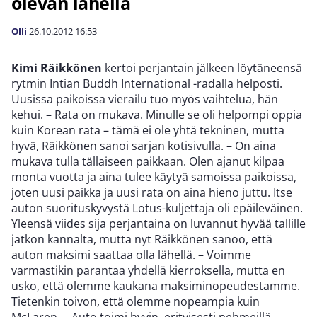
olevan lähellä
Olli
26.10.2012
16:53
Kimi Räikkönen
kertoi perjantain jälkeen löytäneensä
rytmin Intian Buddh International -radalla helposti.
Uusissa paikoissa vierailu tuo myös vaihtelua, hän
kehui. – Rata on mukava. Minulle se oli helpompi oppia
kuin Korean rata – tämä ei ole yhtä tekninen, mutta
hyvä, Räikkönen sanoi sarjan kotisivulla. – On aina
mukava tulla tällaiseen paikkaan. Olen ajanut kilpaa
monta vuotta ja aina tulee käytyä samoissa paikoissa,
joten uusi paikka ja uusi rata on aina hieno juttu. Itse
auton suorituskyvystä Lotus-kuljettaja oli epäileväinen.
Yleensä viides sija perjantaina on luvannut hyvää tallille
jatkon kannalta, mutta nyt Räikkönen sanoo, että
auton maksimi saattaa olla lähellä. – Voimme
varmastikin parantaa yhdellä kierroksella, mutta en
usko, että olemme kaukana maksiminopeudestamme.
Tietenkin toivon, että olemme nopeampia kuin