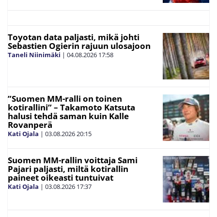
Toyotan data paljasti, mikä johti
Sebastien Ogierin rajuun ulosajoon
Taneli Niinimäki
|
04.08.2026
17:58
”Suomen MM-ralli on toinen
kotirallini” – Takamoto Katsuta
halusi tehdä saman kuin Kalle
Rovanperä
Kati Ojala
|
03.08.2026
20:15
Suomen MM-rallin voittaja Sami
Pajari paljasti, miltä kotirallin
paineet oikeasti tuntuivat
Kati Ojala
|
03.08.2026
17:37