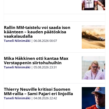
Rallin MM-taistelu voi saada ison
käänteen – kauden päätöskisa
vaakalaudalla
Taneli Niinimäki
|
06.08.2026
00:07
Mika Häkkinen otti kantaa Max
Verstappenin siirtohuhuihin
Taneli Niinimäki
|
05.08.2026
23:31
Thierry Neuville kritisoi Suomen
MM-rallia – Sami Pajari eri linjoilla
Taneli Niinimäki
|
04.08.2026
22:42