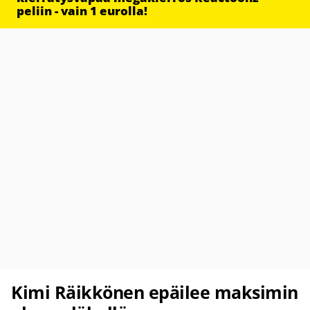
peliin - vain 1 eurolla!
Kimi Räikkönen epäilee maksimin