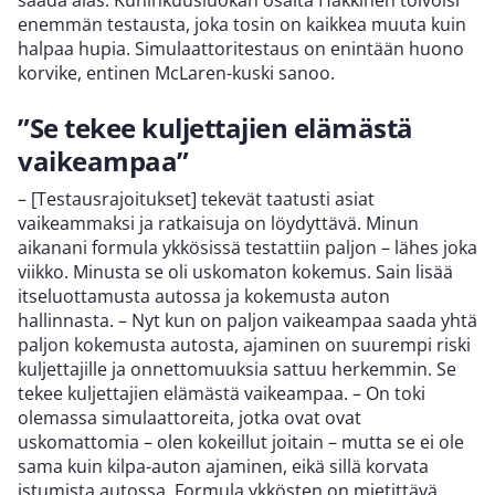
saada alas. Kuninkuusluokan osalta Häkkinen toivoisi
enemmän testausta, joka tosin on kaikkea muuta kuin
halpaa hupia. Simulaattoritestaus on enintään huono
korvike, entinen McLaren-kuski sanoo.
”Se tekee kuljettajien elämästä
vaikeampaa”
– [Testausrajoitukset] tekevät taatusti asiat
vaikeammaksi ja ratkaisuja on löydyttävä. Minun
aikanani formula ykkösissä testattiin paljon – lähes joka
viikko. Minusta se oli uskomaton kokemus. Sain lisää
itseluottamusta autossa ja kokemusta auton
hallinnasta. – Nyt kun on paljon vaikeampaa saada yhtä
paljon kokemusta autosta, ajaminen on suurempi riski
kuljettajille ja onnettomuuksia sattuu herkemmin. Se
tekee kuljettajien elämästä vaikeampaa. – On toki
olemassa simulaattoreita, jotka ovat ovat
uskomattomia – olen kokeillut joitain – mutta se ei ole
sama kuin kilpa-auton ajaminen, eikä sillä korvata
istumista autossa. Formula ykkösten on mietittävä