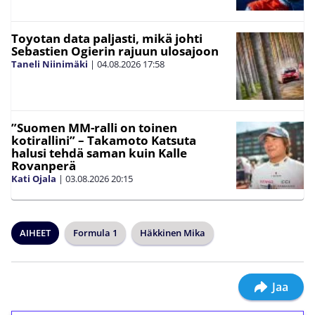
Toyotan data paljasti, mikä johti
Sebastien Ogierin rajuun ulosajoon
Taneli Niinimäki
|
04.08.2026
17:58
”Suomen MM-ralli on toinen
kotirallini” – Takamoto Katsuta
halusi tehdä saman kuin Kalle
Rovanperä
Kati Ojala
|
03.08.2026
20:15
AIHEET
Formula 1
Häkkinen Mika
Jaa