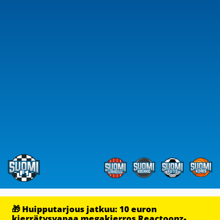
🎁 Huipputarjous jatkuu: 10 euron
kierrätysvapaa megakierros Reactoonz-