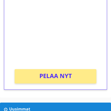
1€ = 10€ arvosta
ilmaiskierroksia ilman
kierrätystä!
Talleta 1€
Saat heti 50 ilmaiskierrosta Tuohi 1000 -
peliin (arvo 0,20€ per kierros)!
Ei kierrätysvaatimusta!
PELAA NYT
Uusimmat