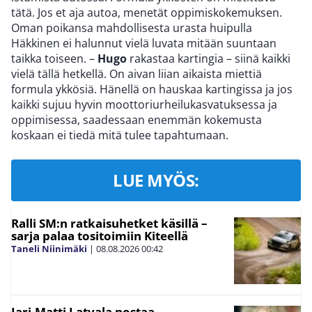
tätä. Jos et aja autoa, menetät oppimiskokemuksen.
Oman poikansa mahdollisesta urasta huipulla
Häkkinen ei halunnut vielä luvata mitään suuntaan
taikka toiseen. –
Hugo
rakastaa kartingia – siinä kaikki
vielä tällä hetkellä. On aivan liian aikaista miettiä
formula ykkösiä. Hänellä on hauskaa kartingissa ja jos
kaikki sujuu hyvin moottoriurheilukasvatuksessa ja
oppimisessa, saadessaan enemmän kokemusta
koskaan ei tiedä mitä tulee tapahtumaan.
LUE MYÖS:
Ralli SM:n ratkaisuhetket käsillä –
sarja palaa tositoimiin Kiteellä
Taneli Niinimäki
|
08.08.2026
00:42
Jari-Matti Latvala nostaa