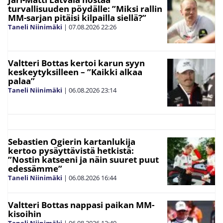
turvallisuuden pöydälle: ”Miksi rallin
MM-sarjan pitäisi kilpailla siellä?”
Taneli Niinimäki
|
07.08.2026
22:26
Valtteri Bottas kertoi karun syyn
keskeytyksilleen – ”Kaikki alkaa
palaa”
Taneli Niinimäki
|
06.08.2026
23:14
Sebastien Ogierin kartanlukija
kertoo pysäyttävistä hetkistä:
”Nostin katseeni ja näin suuret puut
edessämme”
Taneli Niinimäki
|
06.08.2026
16:44
Valtteri Bottas nappasi paikan MM-
kisoihin