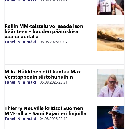
Taneli Niinimäki
|
06.08.2026
12:49
Rallin MM-taistelu voi saada ison
käänteen – kauden päätöskisa
vaakalaudalla
Taneli Niinimäki
|
06.08.2026
00:07
Mika Häkkinen otti kantaa Max
Verstappenin siirtohuhuihin
Taneli Niinimäki
|
05.08.2026
23:31
Thierry Neuville kritisoi Suomen
MM-rallia – Sami Pajari eri linjoilla
Taneli Niinimäki
|
04.08.2026
22:42