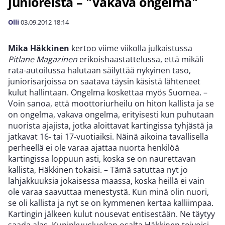
junioreista – "Vakava ongelma"
Olli
03.09.2012
18:14
Mika Häkkinen
kertoo viime viikolla julkaistussa
Pitlane Magazinen
erikoishaastattelussa, että mikäli
rata-autoilussa halutaan säilyttää nykyinen taso,
juniorisarjoissa on saatava täysin käsistä lähteneet
kulut hallintaan. Ongelma koskettaa myös Suomea. –
Voin sanoa, että moottoriurheilu on hiton kallista ja se
on ongelma, vakava ongelma, erityisesti kun puhutaan
nuorista ajajista, jotka aloittavat kartingissa tyhjästä ja
jatkavat 16- tai 17-vuotiaiksi. Näinä aikoina tavallisella
perheellä ei ole varaa ajattaa nuorta henkilöä
kartingissa loppuun asti, koska se on naurettavan
kallista, Häkkinen tokaisi. – Tämä satuttaa nyt jo
lahjakkuuksia jokaisessa maassa, koska heillä ei vain
ole varaa saavuttaa menestystä. Kun minä olin nuori,
se oli kallista ja nyt se on kymmenen kertaa kalliimpaa.
Kartingin jälkeen kulut nousevat entisestään. Ne täytyy