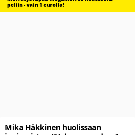
peliin - vain 1 eurolla!
Mika Häkkinen huolissaan