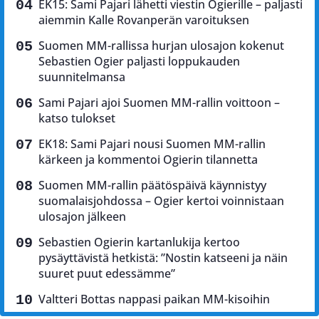
EK15: Sami Pajari lähetti viestin Ogierille – paljasti
aiemmin Kalle Rovanperän varoituksen
Suomen MM-rallissa hurjan ulosajon kokenut
Sebastien Ogier paljasti loppukauden
suunnitelmansa
Sami Pajari ajoi Suomen MM-rallin voittoon –
katso tulokset
EK18: Sami Pajari nousi Suomen MM-rallin
kärkeen ja kommentoi Ogierin tilannetta
Suomen MM-rallin päätöspäivä käynnistyy
suomalaisjohdossa – Ogier kertoi voinnistaan
ulosajon jälkeen
Sebastien Ogierin kartanlukija kertoo
pysäyttävistä hetkistä: ”Nostin katseeni ja näin
suuret puut edessämme”
Valtteri Bottas nappasi paikan MM-kisoihin