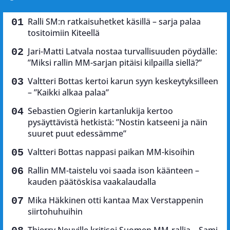
Ralli SM:n ratkaisuhetket käsillä – sarja palaa
tositoimiin Kiteellä
Jari-Matti Latvala nostaa turvallisuuden pöydälle:
”Miksi rallin MM-sarjan pitäisi kilpailla siellä?”
Valtteri Bottas kertoi karun syyn keskeytyksilleen
– ”Kaikki alkaa palaa”
Sebastien Ogierin kartanlukija kertoo
pysäyttävistä hetkistä: ”Nostin katseeni ja näin
suuret puut edessämme”
Valtteri Bottas nappasi paikan MM-kisoihin
Rallin MM-taistelu voi saada ison käänteen –
kauden päätöskisa vaakalaudalla
Mika Häkkinen otti kantaa Max Verstappenin
siirtohuhuihin