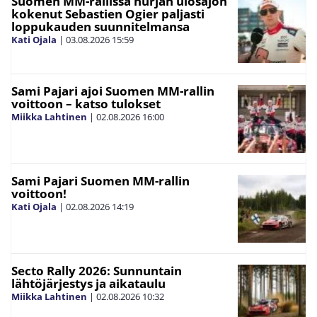
Suomen MM-rallissa hurjan ulosajon
kokenut Sebastien Ogier paljasti
loppukauden suunnitelmansa
Kati Ojala
|
03.08.2026
15:59
Sami Pajari ajoi Suomen MM-rallin
voittoon – katso tulokset
Miikka Lahtinen
|
02.08.2026
16:00
Sami Pajari Suomen MM-rallin
voittoon!
Kati Ojala
|
02.08.2026
14:19
Secto Rally 2026: Sunnuntain
lähtöjärjestys ja aikataulu
Miikka Lahtinen
|
02.08.2026
10:32