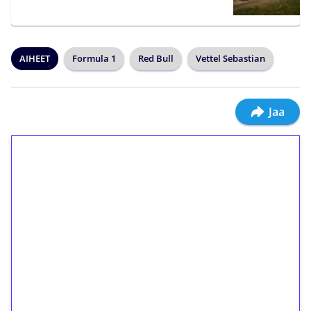
AIHEET
Formula 1
Red Bull
Vettel Sebastian
Jaa
1€ = 10€ arvosta
ilmaiskierroksia ilman
kierrätystä!
Talleta 1€
Saat heti 50 ilmaiskierrosta Tuohi 1000 -
peliin (arvo 0,20€ per kierros)!
Ei kierrätysvaatimusta!