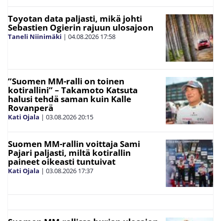
Toyotan data paljasti, mikä johti
Sebastien Ogierin rajuun ulosajoon
Taneli Niinimäki
|
04.08.2026
17:58
”Suomen MM-ralli on toinen
kotirallini” – Takamoto Katsuta
halusi tehdä saman kuin Kalle
Rovanperä
Kati Ojala
|
03.08.2026
20:15
Suomen MM-rallin voittaja Sami
Pajari paljasti, miltä kotirallin
paineet oikeasti tuntuivat
Kati Ojala
|
03.08.2026
17:37