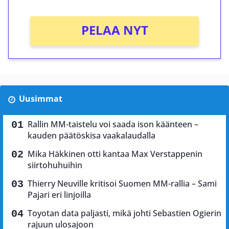
PELAA NYT
Uusimmat
Rallin MM-taistelu voi saada ison käänteen –
kauden päätöskisa vaakalaudalla
Mika Häkkinen otti kantaa Max Verstappenin
siirtohuhuihin
Thierry Neuville kritisoi Suomen MM-rallia – Sami
Pajari eri linjoilla
Toyotan data paljasti, mikä johti Sebastien Ogierin
rajuun ulosajoon