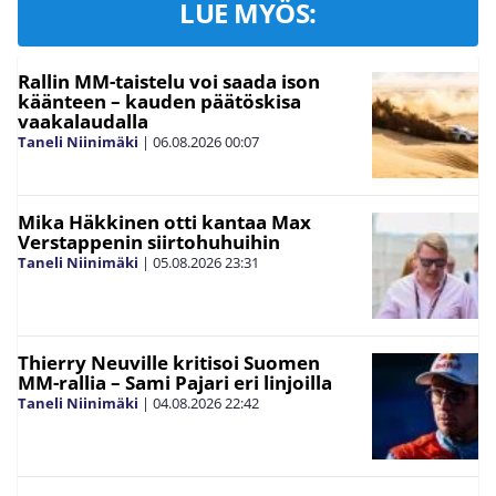
LUE MYÖS:
Rallin MM-taistelu voi saada ison
käänteen – kauden päätöskisa
vaakalaudalla
Taneli Niinimäki
|
06.08.2026
00:07
Mika Häkkinen otti kantaa Max
Verstappenin siirtohuhuihin
Taneli Niinimäki
|
05.08.2026
23:31
Thierry Neuville kritisoi Suomen
MM-rallia – Sami Pajari eri linjoilla
Taneli Niinimäki
|
04.08.2026
22:42