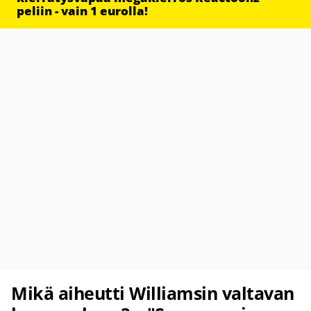
peliin - vain 1 eurolla!
Mikä aiheutti Williamsin valtavan