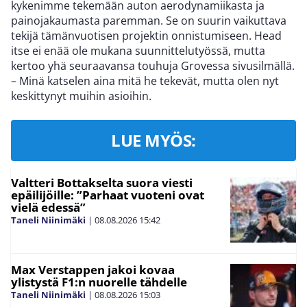
kykenimme tekemään auton aerodynamiikasta ja
painojakaumasta paremman. Se on suurin vaikuttava
tekijä tämänvuotisen projektin onnistumiseen. Head
itse ei enää ole mukana suunnittelutyössä, mutta
kertoo yhä seuraavansa touhuja Grovessa sivusilmällä.
– Minä katselen aina mitä he tekevät, mutta olen nyt
keskittynyt muihin asioihin.
LUE MYÖS:
Valtteri Bottakselta suora viesti
epäilijöille: ”Parhaat vuoteni ovat
vielä edessä”
Taneli Niinimäki
|
08.08.2026
15:42
Max Verstappen jakoi kovaa
ylistystä F1:n nuorelle tähdelle
Taneli Niinimäki
|
08.08.2026
15:03