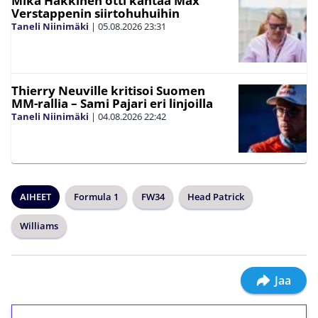
Mika Häkkinen otti kantaa Max
Verstappenin siirtohuhuihin
Taneli Niinimäki
|
05.08.2026
23:31
Thierry Neuville kritisoi Suomen
MM-rallia – Sami Pajari eri linjoilla
Taneli Niinimäki
|
04.08.2026
22:42
AIHEET
Formula 1
FW34
Head Patrick
Williams
Jaa