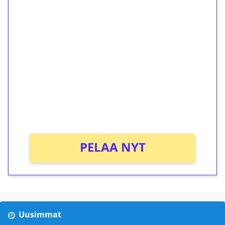
1€ = 10€ arvosta
ilmaiskierroksia ilman
kierrätystä!
Talleta 1€
Saat heti 50 ilmaiskierrosta Tuohi 1000 -
peliin (arvo 0,20€ per kierros)!
Ei kierrätysvaatimusta!
PELAA NYT
Uusimmat