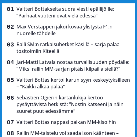
Valtteri Bottakselta suora viesti epäilijöille:
”Parhaat vuoteni ovat vielä edessä”
Max Verstappen jakoi kovaa ylistystä F1:n
nuorelle tähdelle
Ralli SM:n ratkaisuhetket käsillä – sarja palaa
tositoimiin Kiteellä
Jari-Matti Latvala nostaa turvallisuuden pöydälle:
”Miksi rallin MM-sarjan pitäisi kilpailla siellä?”
Valtteri Bottas kertoi karun syyn keskeytyksilleen
– ”Kaikki alkaa palaa”
Sebastien Ogierin kartanlukija kertoo
pysäyttävistä hetkistä: ”Nostin katseeni ja näin
suuret puut edessämme”
Valtteri Bottas nappasi paikan MM-kisoihin
Rallin MM-taistelu voi saada ison käänteen –