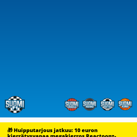
🎁 Huipputarjous jatkuu: 10 euron
kierrätysvapaa megakierros Reactoonz-