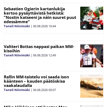
Sebastien Ogierin kartanlukija
kertoo pysäyttävistä hetkistä:
”Nostin katseeni ja näin suuret puut
edessämme”
Taneli Niinimäki
|
06.08.2026
16:44
Valtteri Bottas nappasi paikan MM-
kisoihin
Taneli Niinimäki
|
06.08.2026
12:49
Rallin MM-taistelu voi saada ison
käänteen – kauden päätöskisa
vaakalaudalla
Taneli Niinimäki
|
06.08.2026
00:07