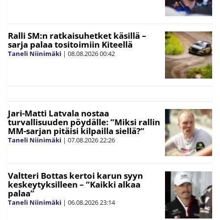
Ralli SM:n ratkaisuhetket käsillä –
sarja palaa tositoimiin Kiteellä
Taneli Niinimäki
|
08.08.2026
00:42
Jari-Matti Latvala nostaa
turvallisuuden pöydälle: ”Miksi rallin
MM-sarjan pitäisi kilpailla siellä?”
Taneli Niinimäki
|
07.08.2026
22:26
Valtteri Bottas kertoi karun syyn
keskeytyksilleen – ”Kaikki alkaa
palaa”
Taneli Niinimäki
|
06.08.2026
23:14