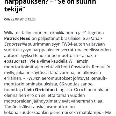
harppauksen? – "Se on suurin
tekijä"
Olli
22.08.2012
13:28
Williams-tallin entinen tekniikkapomo ja F1-legenda
Patrick Head
on paljastanut brasiliaiselle
Estadao
Esportesille
suurimman syyn FW34-auton valtavaan
suorituskyvyn harppaukseen verrattuna edellisvuoden
autoon. Syyksi Head sanoo moottorin – ainakin
epäsuorasti. Vielä viime kaudella Williamsin
moottoritoimittajan tehtäviä hoiti Cosworth. Renault’n
mylly, joka on käytössä tänä vuonna, on ulkoisesti
erilainen. – FW34:n aeromuutokset johtuvat Renault-
moottorin ominaisuuksista, 66-vuotias sanoo
toimittaja
Livio Orrichion
blogissa. Orrichion mukaan
olennainen ero on se, että tämän vuoden
moottoreiden jäähdyttimet vievät vähemmän tilaa.
Tämän lisäksi ranskalaismoottori on
kokonaisuudessaankin pienempi sekä matalampi. – Me