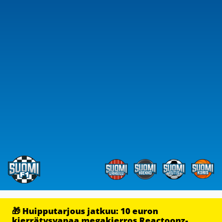
🎁 Huipputarjous jatkuu: 10 euron
kierrätysvapaa megakierros Reactoonz-