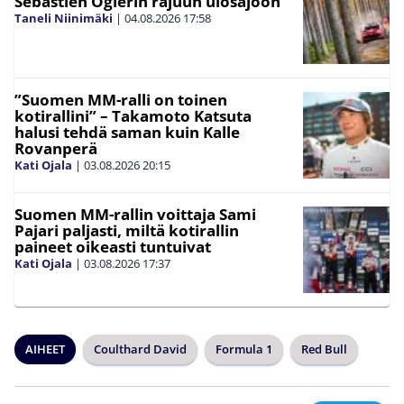
Sebastien Ogierin rajuun ulosajoon
Taneli Niinimäki
|
04.08.2026
17:58
”Suomen MM-ralli on toinen
kotirallini” – Takamoto Katsuta
halusi tehdä saman kuin Kalle
Rovanperä
Kati Ojala
|
03.08.2026
20:15
Suomen MM-rallin voittaja Sami
Pajari paljasti, miltä kotirallin
paineet oikeasti tuntuivat
Kati Ojala
|
03.08.2026
17:37
AIHEET
Coulthard David
Formula 1
Red Bull