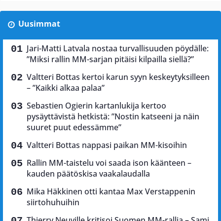
Uusimmat
Jari-Matti Latvala nostaa turvallisuuden pöydälle:
”Miksi rallin MM-sarjan pitäisi kilpailla siellä?”
Valtteri Bottas kertoi karun syyn keskeytyksilleen
– ”Kaikki alkaa palaa”
Sebastien Ogierin kartanlukija kertoo
pysäyttävistä hetkistä: ”Nostin katseeni ja näin
suuret puut edessämme”
Valtteri Bottas nappasi paikan MM-kisoihin
Rallin MM-taistelu voi saada ison käänteen –
kauden päätöskisa vaakalaudalla
Mika Häkkinen otti kantaa Max Verstappenin
siirtohuhuihin
Thierry Neuville kritisoi Suomen MM-rallia – Sami