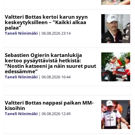
Valtteri Bottas kertoi karun syyn
keskeytyksilleen – ”Kaikki alkaa
palaa”
Taneli Niinimäki
|
06.08.2026
23:14
Sebastien Ogierin kartanlukija
kertoo pysäyttävistä hetkistä:
”Nostin katseeni ja näin suuret puut
edessämme”
Taneli Niinimäki
|
06.08.2026
16:44
Valtteri Bottas nappasi paikan MM-
kisoihin
Taneli Niinimäki
|
06.08.2026
12:49