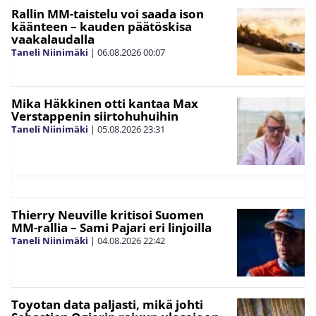
Rallin MM-taistelu voi saada ison
käänteen – kauden päätöskisa
vaakalaudalla
Taneli Niinimäki
|
06.08.2026
00:07
Mika Häkkinen otti kantaa Max
Verstappenin siirtohuhuihin
Taneli Niinimäki
|
05.08.2026
23:31
Thierry Neuville kritisoi Suomen
MM-rallia – Sami Pajari eri linjoilla
Taneli Niinimäki
|
04.08.2026
22:42
Toyotan data paljasti, mikä johti