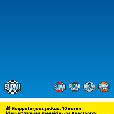
🎁 Huipputarjous jatkuu: 10 euron
kierrätysvapaa megakierros Reactoonz-