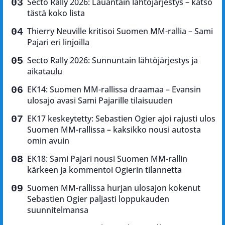
Secto Rally 2026: Lauantain lähtöjärjestys – katso
tästä koko lista
Thierry Neuville kritisoi Suomen MM-rallia – Sami
Pajari eri linjoilla
Secto Rally 2026: Sunnuntain lähtöjärjestys ja
aikataulu
EK14: Suomen MM-rallissa draamaa – Evansin
ulosajo avasi Sami Pajarille tilaisuuden
EK17 keskeytetty: Sebastien Ogier ajoi rajusti ulos
Suomen MM-rallissa – kaksikko nousi autosta
omin avuin
EK18: Sami Pajari nousi Suomen MM-rallin
kärkeen ja kommentoi Ogierin tilannetta
Suomen MM-rallissa hurjan ulosajon kokenut
Sebastien Ogier paljasti loppukauden
suunnitelmansa