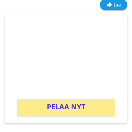
Jaa
1€ = 10€ arvosta
ilmaiskierroksia ilman
kierrätystä!
Talleta 1€
Saat heti 50 ilmaiskierrosta Tuohi 1000 -
peliin (arvo 0,20€ per kierros)!
Ei kierrätysvaatimusta!
PELAA NYT