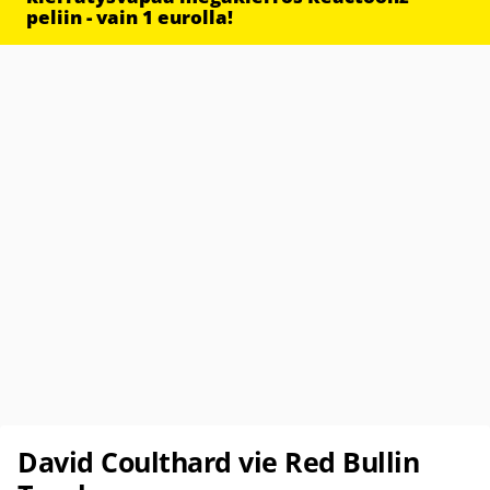
peliin - vain 1 eurolla!
David Coulthard vie Red Bullin