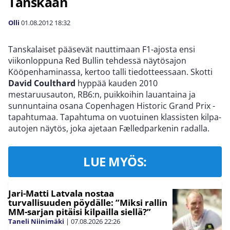
Tanskaan
Olli
01.08.2012
18:32
Tanskalaiset pääsevät nauttimaan F1-ajosta ensi
viikonloppuna Red Bullin tehdessä näytösajon
Kööpenhaminassa, kertoo talli tiedotteessaan. Skotti
David Coulthard
hyppää kauden 2010
mestaruusauton, RB6:n, puikkoihin lauantaina ja
sunnuntaina osana Copenhagen Historic Grand Prix -
tapahtumaa. Tapahtuma on vuotuinen klassisten kilpa-
autojen näytös, joka ajetaan Fælledparkenin radalla.
LUE MYÖS:
Jari-Matti Latvala nostaa
turvallisuuden pöydälle: ”Miksi rallin
MM-sarjan pitäisi kilpailla siellä?”
Taneli Niinimäki
|
07.08.2026
22:26