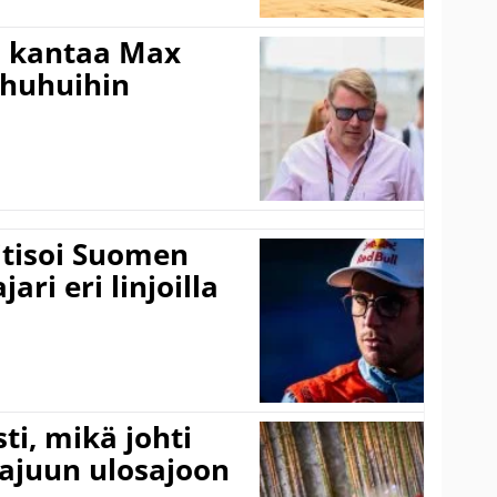
i kantaa Max
ohuhuihin
itisoi Suomen
ari eri linjoilla
ti, mikä johti
rajuun ulosajoon