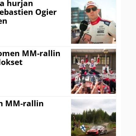
a hurjan
ebastien Ogier
en
uomen MM-rallin
lokset
n MM-rallin