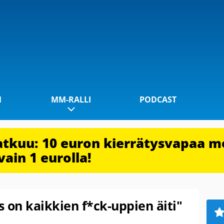
1
MM-RALLI
PODCAST
jatkuu: 10 euron kierrätysvapaa m
vain 1 eurolla!
 on kaikkien f*ck-uppien äiti"