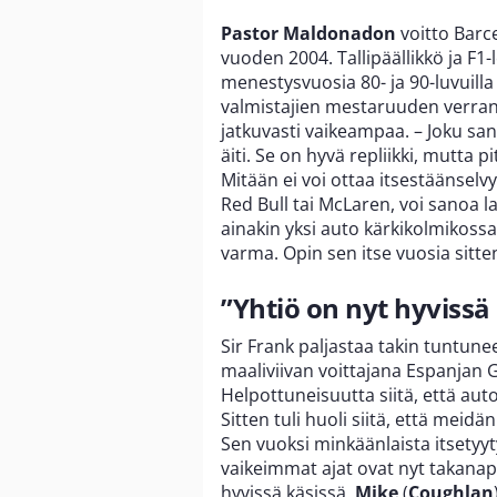
Pastor Maldonadon
voitto Barce
vuoden 2004. Tallipäällikkö ja F1
menestysvuosia 80- ja 90-luvuill
valmistajien mestaruuden verran
jatkuvasti vaikeampaa. – Joku san
äiti. Se on hyvä repliikki, mutta 
Mitään ei voi ottaa itsestäänsel
Red Bull tai McLaren, voi sanoa lau
ainakin yksi auto kärkikolmikossa
varma. Opin sen itse vuosia sitte
”Yhtiö on nyt hyvissä
Sir Frank paljastaa takin tuntune
maaliviivan voittajana Espanjan G
Helpottuneisuutta siitä, että auto
Sitten tuli huoli siitä, että meid
Sen vuoksi minkäänlaista itsetyyty
vaikeimmat ajat ovat nyt takanap
hyvissä käsissä.
Mike
(
Coughlan