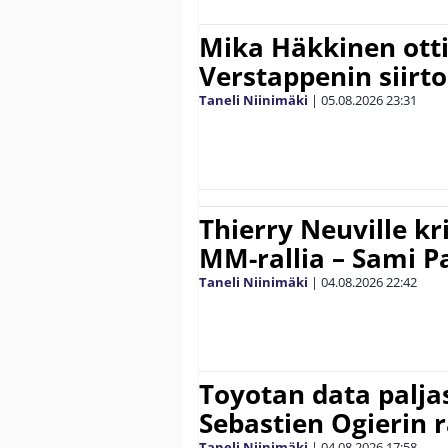
Mika Häkkinen ott
Verstappenin siirt
Taneli Niinimäki
|
05.08.2026
23:31
Thierry Neuville kr
MM-rallia – Sami Paj
Taneli Niinimäki
|
04.08.2026
22:42
Toyotan data paljas
Sebastien Ogierin 
Taneli Niinimäki
|
04.08.2026
17:58