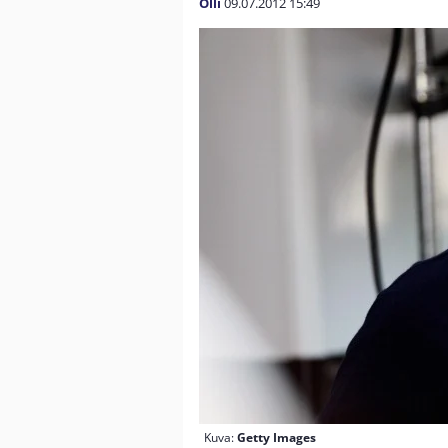
Olli
09.07.2012
15:49
Kuva:
Getty Images