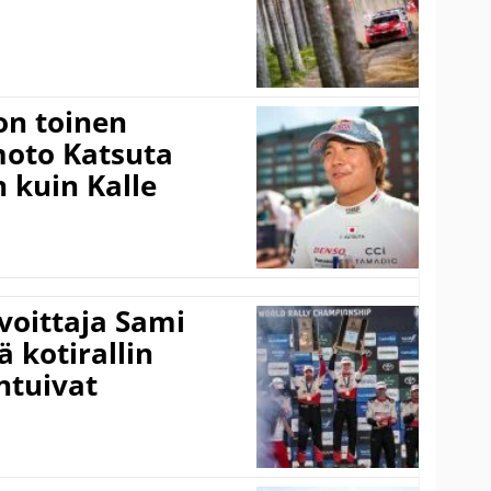
on toinen
amoto Katsuta
 kuin Kalle
voittaja Sami
ä kotirallin
ntuivat