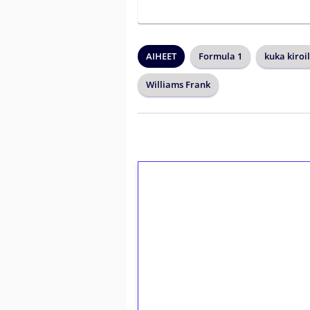
AIHEET
Formula 1
kuka kiroil
Williams Frank
1€ = 10€ arvosta 
kierrätystä!
Talleta 1€
Saat heti 50 ilmaiskierr
kierros)!
Ei kierrätysvaatimusta!