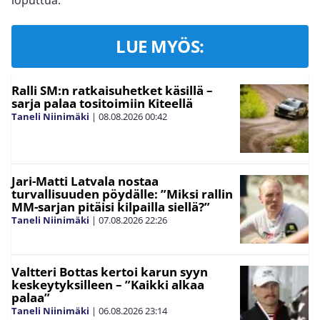
loputtua.
LUE MYÖS:
Ralli SM:n ratkaisuhetket käsillä –
sarja palaa tositoimiin Kiteellä
Taneli Niinimäki
|
08.08.2026
00:42
Jari-Matti Latvala nostaa
turvallisuuden pöydälle: ”Miksi rallin
MM-sarjan pitäisi kilpailla siellä?”
Taneli Niinimäki
|
07.08.2026
22:26
Valtteri Bottas kertoi karun syyn
keskeytyksilleen – ”Kaikki alkaa
palaa”
Taneli Niinimäki
|
06.08.2026
23:14