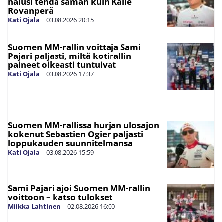
halusi tehdä saman kuin Kalle
Rovanperä
Kati Ojala
|
03.08.2026
20:15
Suomen MM-rallin voittaja Sami
Pajari paljasti, miltä kotirallin
paineet oikeasti tuntuivat
Kati Ojala
|
03.08.2026
17:37
Suomen MM-rallissa hurjan ulosajon
kokenut Sebastien Ogier paljasti
loppukauden suunnitelmansa
Kati Ojala
|
03.08.2026
15:59
Sami Pajari ajoi Suomen MM-rallin
voittoon – katso tulokset
Miikka Lahtinen
|
02.08.2026
16:00