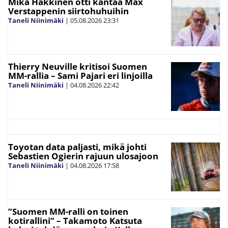
Mika Häkkinen otti kantaa Max
Verstappenin siirtohuhuihin
Taneli Niinimäki
|
05.08.2026
23:31
Thierry Neuville kritisoi Suomen
MM-rallia – Sami Pajari eri linjoilla
Taneli Niinimäki
|
04.08.2026
22:42
Toyotan data paljasti, mikä johti
Sebastien Ogierin rajuun ulosajoon
Taneli Niinimäki
|
04.08.2026
17:58
”Suomen MM-ralli on toinen
kotirallini” – Takamoto Katsuta