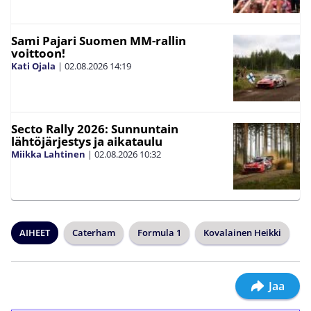
Sami Pajari Suomen MM-rallin
voittoon!
Kati Ojala
|
02.08.2026
14:19
Secto Rally 2026: Sunnuntain
lähtöjärjestys ja aikataulu
Miikka Lahtinen
|
02.08.2026
10:32
AIHEET
Caterham
Formula 1
Kovalainen Heikki
Jaa