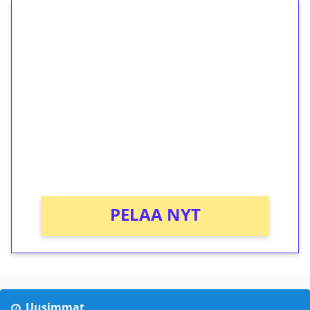
1€ = 10€ arvosta
ilmaiskierroksia ilman
kierrätystä!
Talleta 1€
Saat heti 50 ilmaiskierrosta Tuohi 1000 -
peliin (arvo 0,20€ per kierros)!
Ei kierrätysvaatimusta!
PELAA NYT
Uusimmat