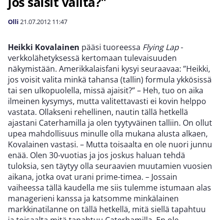
jos saisit valita?"
Olli
21.07.2012
11:47
Heikki Kovalainen
pääsi tuoreessa
Flying Lap
-
verkkolähetyksessä kertomaan tulevaisuuden
näkymistään. Amerikkalaisfani kysyi seuraavaa: ”Heikki,
jos voisit valita minkä tahansa (tallin) formula ykkösissä
tai sen ulkopuolella, missä ajaisit?” – Heh, tuo on aika
ilmeinen kysymys, mutta valitettavasti ei kovin helppo
vastata. Ollakseni rehellinen, nautin tällä hetkellä
ajastani Caterhamilla ja olen tyytyväinen talliin. On ollut
upea mahdollisuus minulle olla mukana alusta alkaen,
Kovalainen vastasi. – Mutta toisaalta en ole nuori junnu
enää. Olen 30-vuotias ja jos joskus haluan tehdä
tuloksia, sen täytyy olla seuraavien muutamien vuosien
aikana, jotka ovat urani prime-timea. – Jossain
vaiheessa tällä kaudella me siis tulemme istumaan alas
managerieni kanssa ja katsomme minkälainen
markkinatilanne on tällä hetkellä, mitä siellä tapahtuu