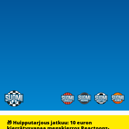
🎁 Huipputarjous jatkuu: 10 euron
kierrätysvapaa megakierros Reactoonz-