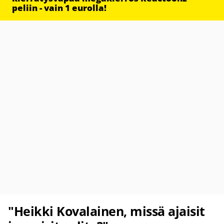
peliin - vain 1 eurolla!
"Heikki Kovalainen, missä ajaisit