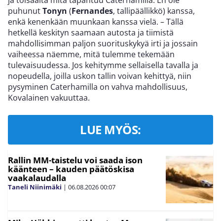
ja toisaalta mitä tapahtuu Caterhamilla. En ole
puhunut
Tonyn
(
Fernandes
, tallipäällikkö) kanssa,
enkä kenenkään muunkaan kanssa vielä. – Tällä
hetkellä keskityn saamaan autosta ja tiimistä
mahdollisimman paljon suorituskykyä irti ja jossain
vaiheessa näemme, mitä tulemme tekemään
tulevaisuudessa. Jos kehitymme sellaisella tavalla ja
nopeudella, joilla uskon tallin voivan kehittyä, niin
pysyminen Caterhamilla on vahva mahdollisuus,
Kovalainen vakuuttaa.
LUE MYÖS:
Rallin MM-taistelu voi saada ison
käänteen – kauden päätöskisa
vaakalaudalla
Taneli Niinimäki
|
06.08.2026
00:07