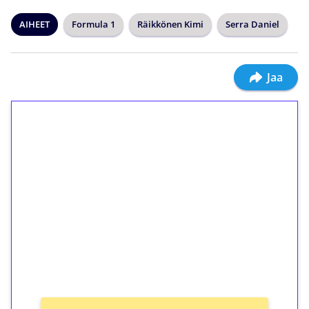
AIHEET
Formula 1
Räikkönen Kimi
Serra Daniel
Jaa
1€ = 10€ arvosta
ilmaiskierroksia ilman
kierrätystä!
Talleta 1€
Saat heti 50 ilmaiskierrosta Tuohi 1000 -
peliin (arvo 0,20€ per kierros)!
Ei kierrätysvaatimusta!