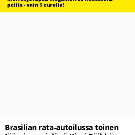
peliin - vain 1 eurolla!
Brasilian rata-autoilussa toinen