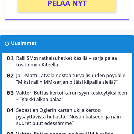
PELAA NYT
Uusimmat
Ralli SM:n ratkaisuhetket käsillä – sarja palaa
tositoimiin Kiteellä
Jari-Matti Latvala nostaa turvallisuuden pöydälle:
”Miksi rallin MM-sarjan pitäisi kilpailla siellä?”
Valtteri Bottas kertoi karun syyn keskeytyksilleen
– ”Kaikki alkaa palaa”
Sebastien Ogierin kartanlukija kertoo
pysäyttävistä hetkistä: ”Nostin katseeni ja näin
suuret puut edessämme”