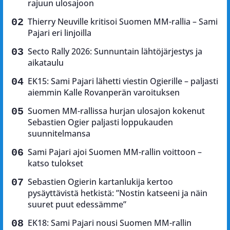
rajuun ulosajoon
Thierry Neuville kritisoi Suomen MM-rallia – Sami
Pajari eri linjoilla
Secto Rally 2026: Sunnuntain lähtöjärjestys ja
aikataulu
EK15: Sami Pajari lähetti viestin Ogierille – paljasti
aiemmin Kalle Rovanperän varoituksen
Suomen MM-rallissa hurjan ulosajon kokenut
Sebastien Ogier paljasti loppukauden
suunnitelmansa
Sami Pajari ajoi Suomen MM-rallin voittoon –
katso tulokset
Sebastien Ogierin kartanlukija kertoo
pysäyttävistä hetkistä: ”Nostin katseeni ja näin
suuret puut edessämme”
EK18: Sami Pajari nousi Suomen MM-rallin