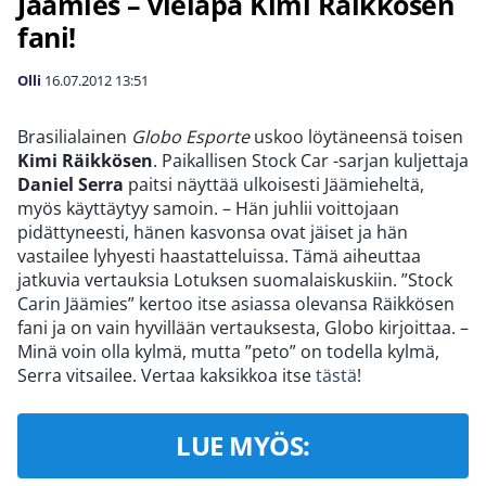
Jäämies – vieläpä Kimi Räikkösen
fani!
Olli
16.07.2012
13:51
Brasilialainen
Globo Esporte
uskoo löytäneensä toisen
Kimi Räikkösen
. Paikallisen Stock Car -sarjan kuljettaja
Daniel Serra
paitsi näyttää ulkoisesti Jäämieheltä,
myös käyttäytyy samoin. – Hän juhlii voittojaan
pidättyneesti, hänen kasvonsa ovat jäiset ja hän
vastailee lyhyesti haastatteluissa. Tämä aiheuttaa
jatkuvia vertauksia Lotuksen suomalaiskuskiin. ”Stock
Carin Jäämies” kertoo itse asiassa olevansa Räikkösen
fani ja on vain hyvillään vertauksesta, Globo kirjoittaa. –
Minä voin olla kylmä, mutta ”peto” on todella kylmä,
Serra vitsailee. Vertaa kaksikkoa itse
tästä
!
LUE MYÖS: