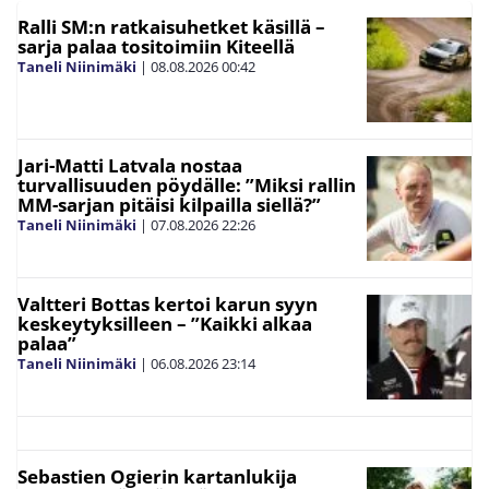
Ralli SM:n ratkaisuhetket käsillä –
sarja palaa tositoimiin Kiteellä
Taneli Niinimäki
|
08.08.2026
00:42
Jari-Matti Latvala nostaa
turvallisuuden pöydälle: ”Miksi rallin
MM-sarjan pitäisi kilpailla siellä?”
Taneli Niinimäki
|
07.08.2026
22:26
Valtteri Bottas kertoi karun syyn
keskeytyksilleen – ”Kaikki alkaa
palaa”
Taneli Niinimäki
|
06.08.2026
23:14
Sebastien Ogierin kartanlukija