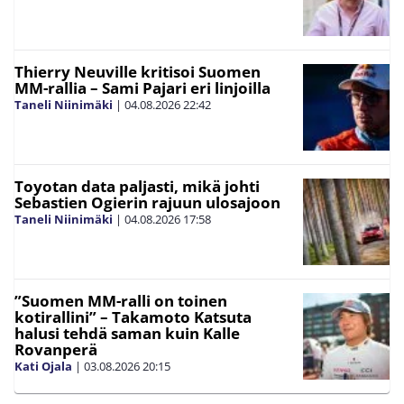
Thierry Neuville kritisoi Suomen
MM-rallia – Sami Pajari eri linjoilla
Taneli Niinimäki
|
04.08.2026
22:42
Toyotan data paljasti, mikä johti
Sebastien Ogierin rajuun ulosajoon
Taneli Niinimäki
|
04.08.2026
17:58
”Suomen MM-ralli on toinen
kotirallini” – Takamoto Katsuta
halusi tehdä saman kuin Kalle
Rovanperä
Kati Ojala
|
03.08.2026
20:15