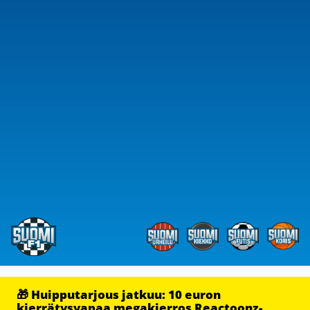
🎁 Huipputarjous jatkuu: 10 euron
kierrätysvapaa megakierros Reactoonz-