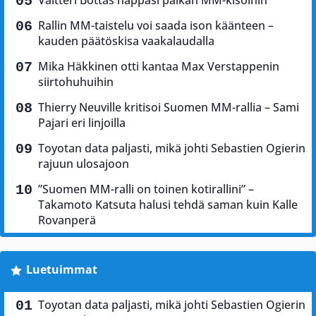
Valtteri Bottas nappasi paikan MM-kisoihin
Rallin MM-taistelu voi saada ison käänteen –
kauden päätöskisa vaakalaudalla
Mika Häkkinen otti kantaa Max Verstappenin
siirtohuhuihin
Thierry Neuville kritisoi Suomen MM-rallia – Sami
Pajari eri linjoilla
Toyotan data paljasti, mikä johti Sebastien Ogierin
rajuun ulosajoon
”Suomen MM-ralli on toinen kotirallini” –
Takamoto Katsuta halusi tehdä saman kuin Kalle
Rovanperä
Luetuimmat
Toyotan data paljasti, mikä johti Sebastien Ogierin