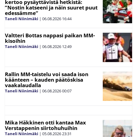
kertoo pysäyttävistä hetkistä:
”Nostin katseeni ja näin suuret puut
edessämme”
Taneli Niinimäki
|
06.08.2026
16:44
Valtteri Bottas nappasi paikan MM-
kisoihin
Taneli Niinimäki
|
06.08.2026
12:49
Rallin MM-taistelu voi saada ison
käänteen – kauden päätöskisa
vaakalaudalla
Taneli Niinimäki
|
06.08.2026
00:07
Mika Häkkinen otti kantaa Max
Verstappenin siirtohuhuihin
Taneli Niinimäki
|
05.08.2026
23:31