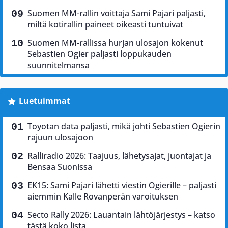
Suomen MM-rallin voittaja Sami Pajari paljasti,
miltä kotirallin paineet oikeasti tuntuivat
Suomen MM-rallissa hurjan ulosajon kokenut
Sebastien Ogier paljasti loppukauden
suunnitelmansa
Luetuimmat
Toyotan data paljasti, mikä johti Sebastien Ogierin
rajuun ulosajoon
Ralliradio 2026: Taajuus, lähetysajat, juontajat ja
Bensaa Suonissa
EK15: Sami Pajari lähetti viestin Ogierille – paljasti
aiemmin Kalle Rovanperän varoituksen
Secto Rally 2026: Lauantain lähtöjärjestys – katso
tästä koko lista