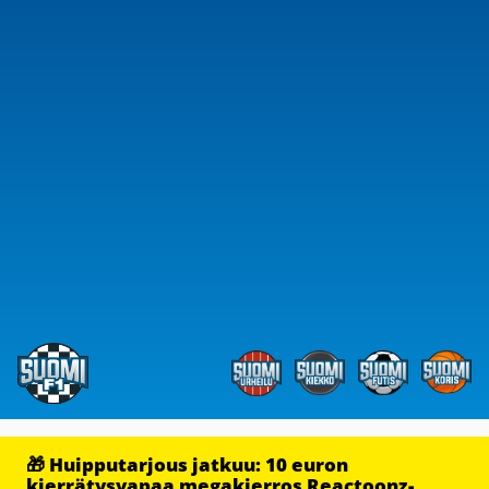
🎁 Huipputarjous jatkuu: 10 euron
kierrätysvapaa megakierros Reactoonz-