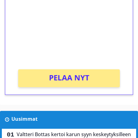
ilmaiskierroksia ilman
kierrätystä!
Talleta 1€
Saat heti 50 ilmaiskierrosta Tuohi 1000 -
peliin (arvo 0,20€ per kierros)!
Ei kierrätysvaatimusta!
PELAA NYT
Uusimmat
Valtteri Bottas kertoi karun syyn keskeytyksilleen