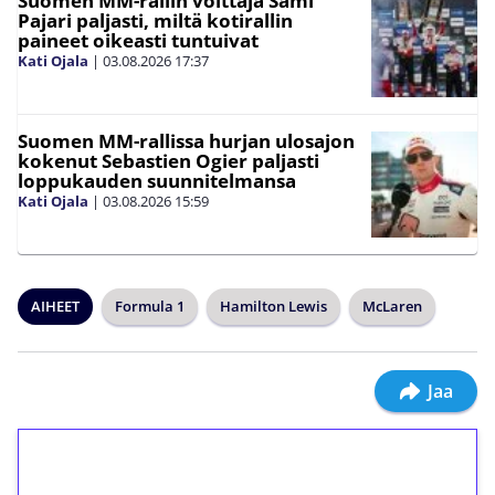
Suomen MM-rallin voittaja Sami
Pajari paljasti, miltä kotirallin
paineet oikeasti tuntuivat
Kati Ojala
|
03.08.2026
17:37
Suomen MM-rallissa hurjan ulosajon
kokenut Sebastien Ogier paljasti
loppukauden suunnitelmansa
Kati Ojala
|
03.08.2026
15:59
AIHEET
Formula 1
Hamilton Lewis
McLaren
Jaa
1€ = 10€ arvosta