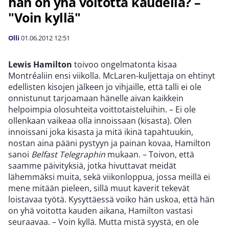
hän on yhä voitotta kaudella? –
"Voin kyllä"
Olli
01.06.2012
12:51
Lewis Hamilton
toivoo ongelmatonta kisaa
Montréaliin ensi viikolla. McLaren-kuljettaja on ehtinyt
edellisten kisojen jälkeen jo vihjaille, että talli ei ole
onnistunut tarjoamaan hänelle aivan kaikkein
helpoimpia olosuhteita voittotaisteluihin. – Ei ole
ollenkaan vaikeaa olla innoissaan (kisasta). Olen
innoissani joka kisasta ja mitä ikinä tapahtuukin,
nostan aina pääni pystyyn ja painan kovaa, Hamilton
sanoi
Belfast Telegraphin
mukaan. – Toivon, että
saamme päivityksiä, jotka hivuttavat meidät
lähemmäksi muita, sekä viikonloppua, jossa meillä ei
mene mitään pieleen, sillä muut kaverit tekevät
loistavaa työtä. Kysyttäessä voiko hän uskoa, että hän
on yhä voitotta kauden aikana, Hamilton vastasi
seuraavaa. – Voin kyllä. Mutta mistä syystä, en ole