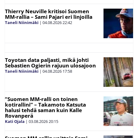
Thierry Neuville kritisoi Suomen
MM-rallia – Sami Pajari eri linjoilla
Taneli Niinimäki
|
04.08.2026
22:42
Toyotan data paljasti, mikä johti
Sebastien Ogierin rajuun ulosajoon
Taneli Niinimäki
|
04.08.2026
17:58
”Suomen MM-ralli on toinen
kotirallini” – Takamoto Katsuta
halusi tehdä saman kuin Kalle
Rovanperä
Kati Ojala
|
03.08.2026
20:15