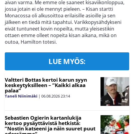
aivan varma. Me emme ole saaneet kisaviikonloppua,
jossa jotain ei ole mennyt pieleen. – Kisan startti
Monacossa oli alkusoittoa erilaisille asioille ja sen
jälkeen en tiedä mitä tapahtui. Varikkopysähdykseni
eivät tuntuneet kovin nopeilta, mutta yleisestikin
ottaen emme olleet nopeita kisan aikana, mikä on
outoa, Hamilton totesi.
LUE MYÖS:
Valtteri Bottas kertoi karun syyn
keskeytyksilleen – ”Kaikki alkaa
palaa”
Taneli Niinimäki
|
06.08.2026
23:14
Sebastien Ogierin kartanlukija
kertoo pysäyttävistä hetkistä:
”Nostin katseeni ja näin suuret puut
edessämme”