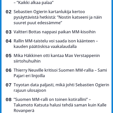
– ”Kaikki alkaa palaa”
Sebastien Ogierin kartanlukija kertoo
pysäyttävistä hetkistä: ”Nostin katseeni ja näin
suuret puut edessämme”
Valtteri Bottas nappasi paikan MM-kisoihin
Rallin MM-taistelu voi saada ison käänteen –
kauden päätöskisa vaakalaudalla
Mika Häkkinen otti kantaa Max Verstappenin
siirtohuhuihin
Thierry Neuville kritisoi Suomen MM-rallia – Sami
Pajari eri linjoilla
Toyotan data paljasti, mikä johti Sebastien Ogierin
rajuun ulosajoon
”Suomen MM-ralli on toinen kotirallini” –
Takamoto Katsuta halusi tehdä saman kuin Kalle
Rovanperä