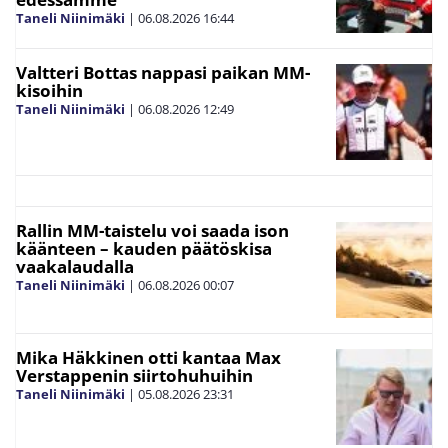
Taneli Niinimäki
|
06.08.2026
16:44
Valtteri Bottas nappasi paikan MM-
kisoihin
Taneli Niinimäki
|
06.08.2026
12:49
Rallin MM-taistelu voi saada ison
käänteen – kauden päätöskisa
vaakalaudalla
Taneli Niinimäki
|
06.08.2026
00:07
Mika Häkkinen otti kantaa Max
Verstappenin siirtohuhuihin
Taneli Niinimäki
|
05.08.2026
23:31