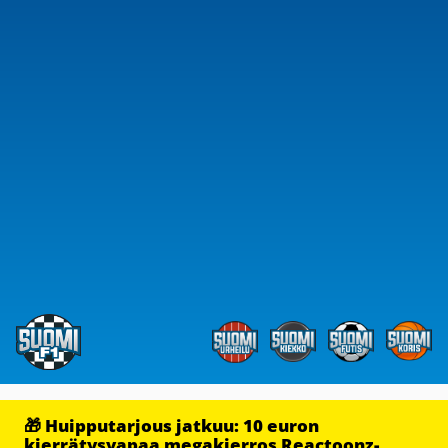
🎁 Huipputarjous jatkuu: 10 euron
kierrätysvapaa megakierros Reactoonz-