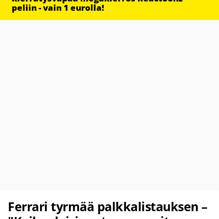
peliin - vain 1 eurolla!
Ferrari tyrmää palkkalistauksen –