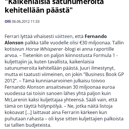
"Kaikenlaisia satunumeroita
kehitellään päästä"
Olli
06.06.2012
11:33
Ferrari lyttää vihaisesti
väitteen
, että
Fernando
Alonson
palkka tälle vuodelle olisi €30 miljoonaa. Tallin
kotisivun
Horse Whisperer
-blogi ei anna raportille
arvoa. – Tietenkin on paljon kiinnostusta Formula 1 -
kuljettajiin ja, kuten tavallista, kaikenlaisia
satunumeroita kehitellään päästä. Juuri ilmestynyt,
mutta ei taatusti viimeinen, on jokin ”Business Book GP
2012”. – Tämä kunnianarvoinen julkaisu toivoo
Fernando Alonson ansaitsevan 30 miljoonaa euroa
vuodessa tai toisin sanoen lähes yhtä paljon kuin
McLarenin kaksi kuljettajaa yhteensä. Sääli vain, että
tämä on täyttä hölynpölyä. – Ne, jotka näitä listoja
kokoavat […] laittavat aina Ferrarin kärkeen kun
puhutaan rahasta – oli kyse sitten kuljettajien palkoista
tai tallien budjeteista.