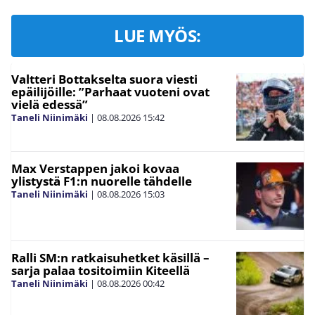
LUE MYÖS:
Valtteri Bottakselta suora viesti
epäilijöille: ”Parhaat vuoteni ovat
vielä edessä”
Taneli Niinimäki
|
08.08.2026
15:42
Max Verstappen jakoi kovaa
ylistystä F1:n nuorelle tähdelle
Taneli Niinimäki
|
08.08.2026
15:03
Ralli SM:n ratkaisuhetket käsillä –
sarja palaa tositoimiin Kiteellä
Taneli Niinimäki
|
08.08.2026
00:42