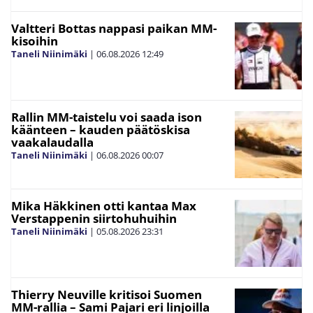
Valtteri Bottas nappasi paikan MM-
kisoihin
Taneli Niinimäki
|
06.08.2026
12:49
Rallin MM-taistelu voi saada ison
käänteen – kauden päätöskisa
vaakalaudalla
Taneli Niinimäki
|
06.08.2026
00:07
Mika Häkkinen otti kantaa Max
Verstappenin siirtohuhuihin
Taneli Niinimäki
|
05.08.2026
23:31
Thierry Neuville kritisoi Suomen
MM-rallia – Sami Pajari eri linjoilla