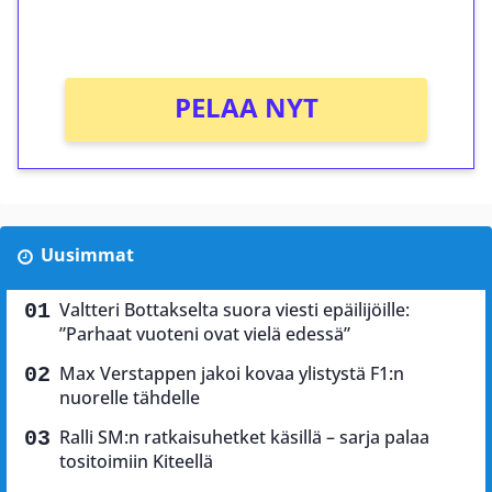
Ei kierrätysvaatimusta!
PELAA NYT
Uusimmat
Valtteri Bottakselta suora viesti epäilijöille:
”Parhaat vuoteni ovat vielä edessä”
Max Verstappen jakoi kovaa ylistystä F1:n
nuorelle tähdelle
Ralli SM:n ratkaisuhetket käsillä – sarja palaa
tositoimiin Kiteellä