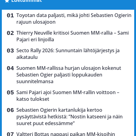
Luetuimmat
Toyotan data paljasti, mikä johti Sebastien Ogierin
rajuun ulosajoon
Thierry Neuville kritisoi Suomen MM-rallia – Sami
Pajari eri linjoilla
Secto Rally 2026: Sunnuntain lähtöjärjestys ja
aikataulu
Suomen MM-rallissa hurjan ulosajon kokenut
Sebastien Ogier paljasti loppukauden
suunnitelmansa
Sami Pajari ajoi Suomen MM-rallin voittoon –
katso tulokset
Sebastien Ogierin kartanlukija kertoo
pysäyttävistä hetkistä: ”Nostin katseeni ja näin
suuret puut edessämme”
Valtteri Bottas nappasi paikan MM-kisoihin