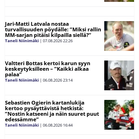
Jari-Matti Latvala nostaa
turvallisuuden pöydälle: ”Miksi rallin
MM-sarjan pitäisi kilpailla siellä?”
Taneli Niinimäki
|
07.08.2026
22:26
Valtteri Bottas kertoi karun syyn
keskeytyksilleen – ”Kaikki alkaa
palaa”
Taneli Niinimäki
|
06.08.2026
23:14
Sebastien Ogierin kartanlukija
kertoo pysäyttävistä hetkistä:
”Nostin katseeni ja näin suuret puut
edessämme”
Taneli Niinimäki
|
06.08.2026
16:44