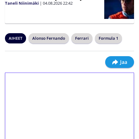
Taneli Niinimäki
|
04.08.2026
22:42
AIHEET
Alonso Fernando
Ferrari
Formula 1
Jaa
1€ = 10€ arvosta
ilmaiskierroksia ilman
kierrätystä!
Talleta 1€
Saat heti 50 ilmaiskierrosta Tuohi 1000 -
peliin (arvo 0,20€ per kierros)!