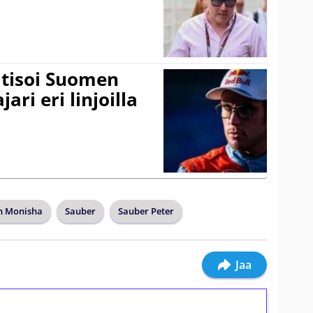
itisoi Suomen
ari eri linjoilla
n Monisha
Sauber
Sauber Peter
Jaa