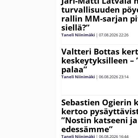
Jari-Matti Latvala 
turvallisuuden pöyd
rallin MM-sarjan pit
siellä?”
Taneli Niinimäki
|
07.08.2026
22:26
Valtteri Bottas ker
keskeytyksilleen – 
palaa”
Taneli Niinimäki
|
06.08.2026
23:14
Sebastien Ogierin 
kertoo pysäyttävist
”Nostin katseeni j
edessämme”
Taneli Niinimäki
|
06.08.2026
16:44