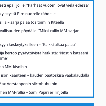
esti epäilijöille: ”Parhaat vuoteni ovat vielä edessä”
ylistystä F1:n nuorelle tähdelle
illä – sarja palaa tositoimiin Kiteellä
rvallisuuden pöydälle: ”Miksi rallin MM-sarjan
 syyn keskeytyksilleen – ”Kaikki alkaa palaa”
ja kertoo pysäyttävistä hetkistä: ”Nostin katseeni
ämme”
kan MM-kisoihin
a ison käänteen – kauden päätöskisa vaakalaudalla
Max Verstappenin siirtohuhuihin
men MM-rallia – Sami Pajari eri linjoilla