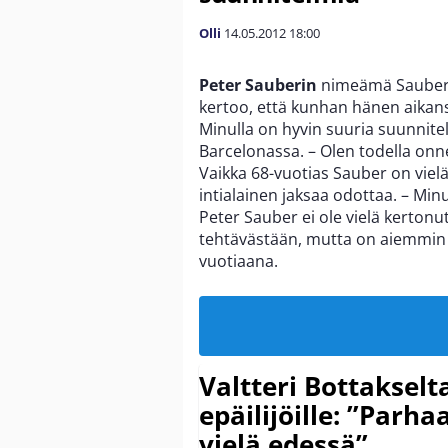
Olli
14.05.2012
18:00
Peter Sauberin
nimeämä Sauber-ta
kertoo, että kunhan hänen aikan
Minulla on hyvin suuria suunnitel
Barcelonassa. – Olen todella onn
Vaikka 68-vuotias Sauber on vielä
intialainen jaksaa odottaa. – Minu
Peter Sauber ei ole vielä kertonu
tehtävästään, mutta on aiemmin v
vuotiaana.
Valtteri Bottakselt
epäilijöille: ”Parha
vielä edessä”