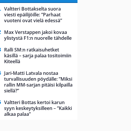
Valtteri Bottakselta suora
viesti epäilijöille: ”Parhaat
vuoteni ovat vielä edessä”
Max Verstappen jakoi kovaa
ylistystä F1:n nuorelle tähdelle
Ralli SM:n ratkaisuhetket
käsillä – sarja palaa tositoimiin
Kiteellä
Jari-Matti Latvala nostaa
turvallisuuden pöydälle: ”Miksi
rallin MM-sarjan pitäisi kilpailla
siellä?”
Valtteri Bottas kertoi karun
syyn keskeytyksilleen – ”Kaikki
alkaa palaa”