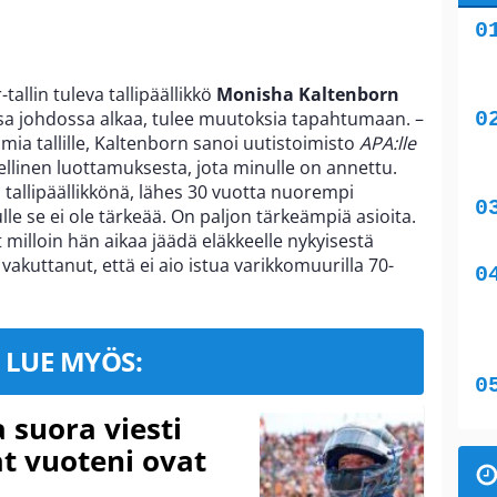
llin tuleva tallipäällikkö
Monisha Kaltenborn
sa johdossa alkaa, tulee muutoksia tapahtumaan. –
mia tallille, Kaltenborn sanoi uutistoimisto
APA:lle
ellinen luottamuksesta, jota minulle on annettu.
 tallipäällikkönä, lähes 30 vuotta nuorempi
lle se ei ole tärkeää. On paljon tärkeämpiä asioita.
t milloin hän aikaa jäädä eläkkeelle nykyisestä
akuttanut, että ei aio istua varikkomuurilla 70-
LUE MYÖS:
a suora viesti
at vuoteni ovat