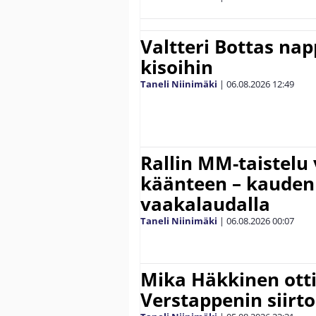
Valtteri Bottas na
kisoihin
Taneli Niinimäki
|
06.08.2026
12:49
Rallin MM-taistelu 
käänteen – kauden
vaakalaudalla
Taneli Niinimäki
|
06.08.2026
00:07
Mika Häkkinen ott
Verstappenin siirt