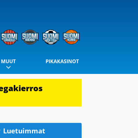
MUUT
PIKAKASINOT
egakierros
Luetuimmat