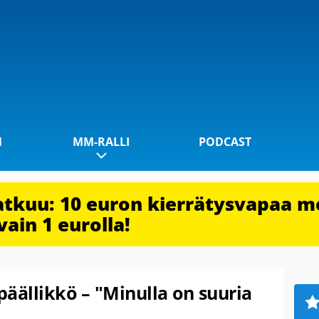
1
MM-RALLI
PODCAST
jatkuu: 10 euron kierrätysvapaa m
vain 1 eurolla!
päällikkö – "Minulla on suuria