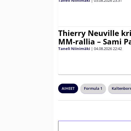
Taneli Niinimäki
|
05.08.2026
23:31
Thierry Neuville kr
MM-rallia – Sami Paj
Taneli Niinimäki
|
04.08.2026
22:42
AIHEET
Formula 1
Kaltenbor