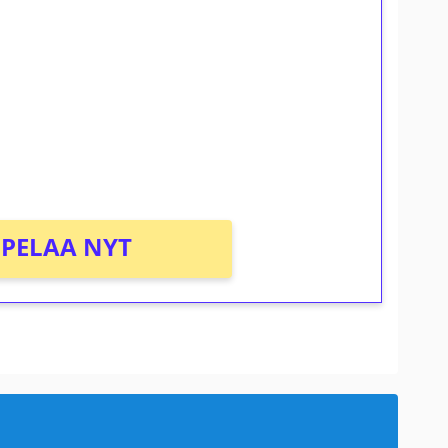
ilmaiskierroksia ilman
osta Tuohi 1000 -peliin (arvo 0,20€ per
PELAA NYT