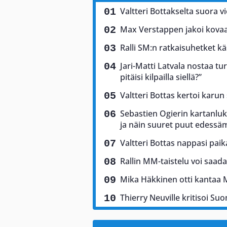
Valtteri Bottakselta suora vi
Max Verstappen jakoi kovaa 
Ralli SM:n ratkaisuhetket käs
Jari-Matti Latvala nostaa tu
pitäisi kilpailla siellä?”
Valtteri Bottas kertoi karun
Sebastien Ogierin kartanluki
ja näin suuret puut edess
Valtteri Bottas nappasi pai
Rallin MM-taistelu voi saad
Mika Häkkinen otti kantaa 
Thierry Neuville kritisoi Suo