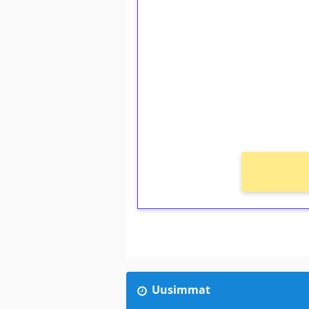
1€ = 10€ arvosta 
kierrätystä!
Talleta 1€
Saat heti 50 ilmaiskierr
kierros)!
Ei kierrätysvaatimusta!
Uusimmat