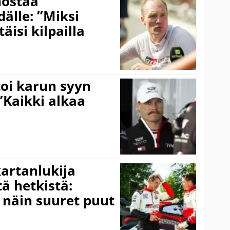
nostaa
älle: ”Miksi
äisi kilpailla
toi karun syyn
”Kaikki alkaa
kartanlukija
ä hetkistä:
a näin suuret puut