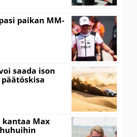
ppasi paikan MM-
voi saada ison
 päätöskisa
i kantaa Max
ohuhuihin