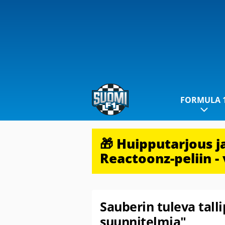
FORMULA 
🎁 Huipputarjous 
Reactoonz-peliin - 
Sauberin tuleva talli
suunnitelmia"