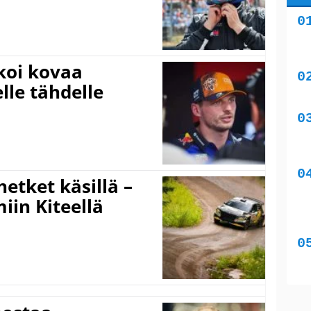
koi kovaa
lle tähdelle
hetket käsillä –
iin Kiteellä