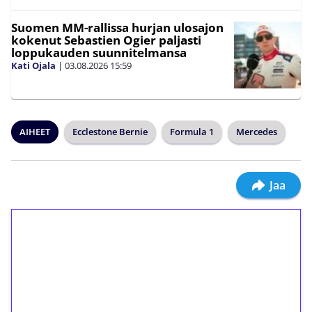
Suomen MM-rallissa hurjan ulosajon
kokenut Sebastien Ogier paljasti
loppukauden suunnitelmansa
Kati Ojala
|
03.08.2026
15:59
AIHEET
Ecclestone Bernie
Formula 1
Mercedes
Jaa
1€ = 10€ arvosta
ilmaiskierroksia ilman
kierrätystä!
Talleta 1€