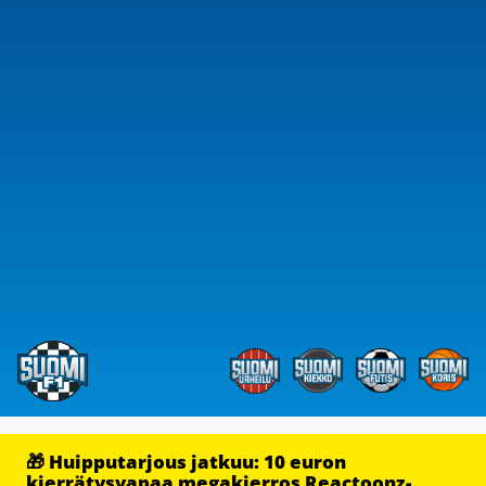
🎁 Huipputarjous jatkuu: 10 euron
kierrätysvapaa megakierros Reactoonz-