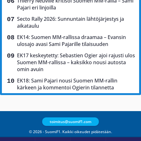
Thierry Neuville kritisoi Suomen MM-rallia – Sami
Pajari eri linjoilla
Secto Rally 2026: Sunnuntain lähtöjärjestys ja
aikataulu
EK14: Suomen MM-rallissa draamaa – Evansin
ulosajo avasi Sami Pajarille tilaisuuden
EK17 keskeytetty: Sebastien Ogier ajoi rajusti ulos
Suomen MM-rallissa – kaksikko nousi autosta
omin avuin
EK18: Sami Pajari nousi Suomen MM-rallin
kärkeen ja kommentoi Ogierin tilannetta
toimitus@suomif1.com
© 2026 - SuomiF1. Kaikki oikeudet pidätetään.