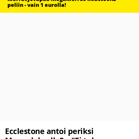
peliin - vain 1 eurolla!
Ecclestone antoi periksi