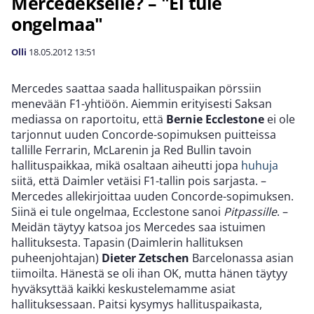
Mercedekselle? – "Ei tule
ongelmaa"
Olli
18.05.2012
13:51
Mercedes saattaa saada hallituspaikan pörssiin
menevään F1-yhtiöön. Aiemmin erityisesti Saksan
mediassa on raportoitu, että
Bernie Ecclestone
ei ole
tarjonnut uuden Concorde-sopimuksen puitteissa
tallille Ferrarin, McLarenin ja Red Bullin tavoin
hallituspaikkaa, mikä osaltaan aiheutti jopa
huhuja
siitä, että Daimler vetäisi F1-tallin pois sarjasta. –
Mercedes allekirjoittaa uuden Concorde-sopimuksen.
Siinä ei tule ongelmaa, Ecclestone sanoi
Pitpassille
. –
Meidän täytyy katsoa jos Mercedes saa istuimen
hallituksesta. Tapasin (Daimlerin hallituksen
puheenjohtajan)
Dieter Zetschen
Barcelonassa asian
tiimoilta. Hänestä se oli ihan OK, mutta hänen täytyy
hyväksyttää kaikki keskustelemamme asiat
hallituksessaan. Paitsi kysymys hallituspaikasta,