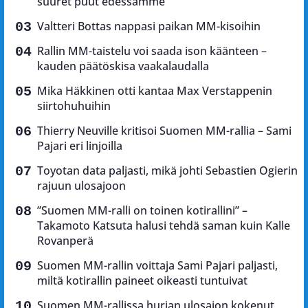
suuret puut edessämme”
Valtteri Bottas nappasi paikan MM-kisoihin
Rallin MM-taistelu voi saada ison käänteen –
kauden päätöskisa vaakalaudalla
Mika Häkkinen otti kantaa Max Verstappenin
siirtohuhuihin
Thierry Neuville kritisoi Suomen MM-rallia – Sami
Pajari eri linjoilla
Toyotan data paljasti, mikä johti Sebastien Ogierin
rajuun ulosajoon
”Suomen MM-ralli on toinen kotirallini” –
Takamoto Katsuta halusi tehdä saman kuin Kalle
Rovanperä
Suomen MM-rallin voittaja Sami Pajari paljasti,
miltä kotirallin paineet oikeasti tuntuivat
Suomen MM-rallissa hurjan ulosajon kokenut