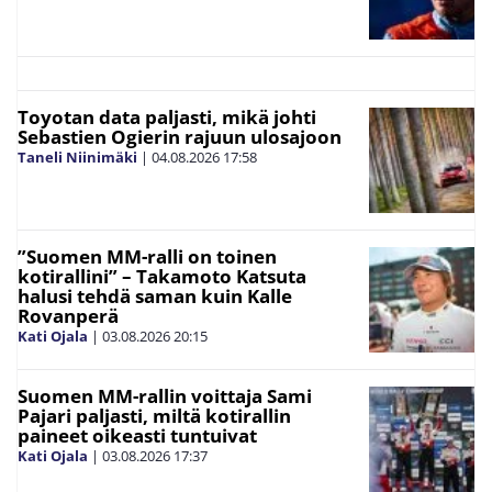
Toyotan data paljasti, mikä johti
Sebastien Ogierin rajuun ulosajoon
Taneli Niinimäki
|
04.08.2026
17:58
”Suomen MM-ralli on toinen
kotirallini” – Takamoto Katsuta
halusi tehdä saman kuin Kalle
Rovanperä
Kati Ojala
|
03.08.2026
20:15
Suomen MM-rallin voittaja Sami
Pajari paljasti, miltä kotirallin
paineet oikeasti tuntuivat
Kati Ojala
|
03.08.2026
17:37