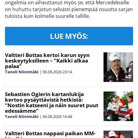
ongelmia on aiheuttanut myös se, että Mercedekselle
on
huhuttu
tarjotun selvästi pienempää osuutta sarjan
tuloista kuin kolmelle suurelle tallille.
LUE MYÖS:
Valtteri Bottas kertoi karun syyn
keskeytyksilleen – ”Kaikki alkaa
palaa”
Taneli Niinimäki
|
06.08.2026
23:14
Sebastien Ogierin kartanlukija
kertoo pysäyttävistä hetkistä:
”Nostin katseeni ja näin suuret puut
edessämme”
Taneli Niinimäki
|
06.08.2026
16:44
Valtteri Bottas nappasi paikan MM-