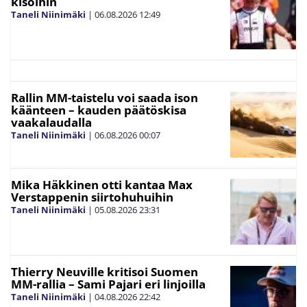
kisoihin
Taneli Niinimäki
|
06.08.2026
12:49
Rallin MM-taistelu voi saada ison
käänteen – kauden päätöskisa
vaakalaudalla
Taneli Niinimäki
|
06.08.2026
00:07
Mika Häkkinen otti kantaa Max
Verstappenin siirtohuhuihin
Taneli Niinimäki
|
05.08.2026
23:31
Thierry Neuville kritisoi Suomen
MM-rallia – Sami Pajari eri linjoilla
Taneli Niinimäki
|
04.08.2026
22:42