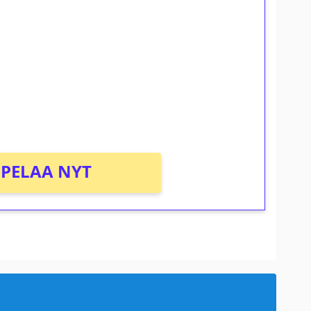
ilmaiskierroksia ilman
osta Tuohi 1000 -peliin (arvo 0,20€ per
PELAA NYT