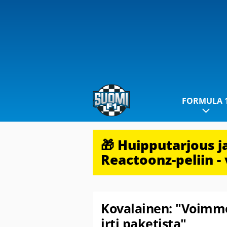
FORMULA 
🎁 Huipputarjous 
Reactoonz-peliin - 
Kovalainen: "Voim
irti paketista"