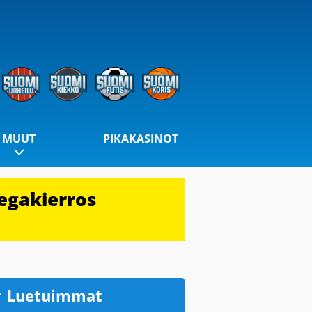
MUUT
PIKAKASINOT
egakierros
Luetuimmat