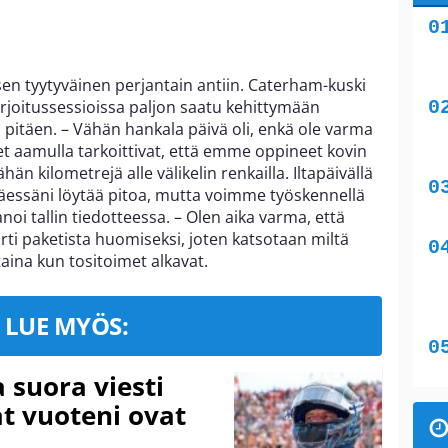
isen tyytyväinen perjantain antiin. Caterham-kuski
arjoitussessioissa paljon saatu kehittymään
ä pitäen. – Vähän hankala päivä oli, enkä ole varma
t aamulla tarkoittivat, että emme oppineet kovin
hän kilometrejä alle välikelin renkailla. Iltapäivällä
ttäessäni löytää pitoa, mutta voimme työskennellä
oi tallin tiedotteessa. – Olen aika varma, että
i paketista huomiseksi, joten katsotaan miltä
ina kun tositoimet alkavat.
LUE MYÖS:
a suora viesti
at vuoteni ovat