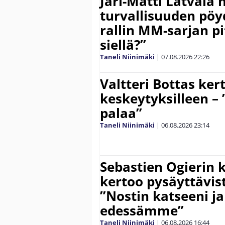
Jari-Matti Latvala 
turvallisuuden pöyd
rallin MM-sarjan pit
siellä?”
Taneli Niinimäki
|
07.08.2026
22:26
Valtteri Bottas ker
keskeytyksilleen – 
palaa”
Taneli Niinimäki
|
06.08.2026
23:14
Sebastien Ogierin 
kertoo pysäyttävist
”Nostin katseeni j
edessämme”
Taneli Niinimäki
|
06.08.2026
16:44