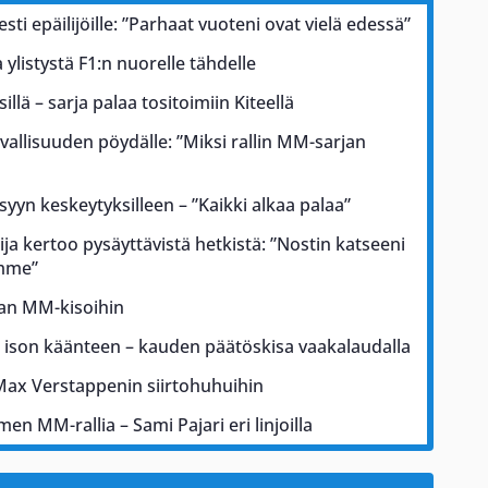
esti epäilijöille: ”Parhaat vuoteni ovat vielä edessä”
ylistystä F1:n nuorelle tähdelle
illä – sarja palaa tositoimiin Kiteellä
rvallisuuden pöydälle: ”Miksi rallin MM-sarjan
 syyn keskeytyksilleen – ”Kaikki alkaa palaa”
ja kertoo pysäyttävistä hetkistä: ”Nostin katseeni
ämme”
kan MM-kisoihin
a ison käänteen – kauden päätöskisa vaakalaudalla
Max Verstappenin siirtohuhuihin
men MM-rallia – Sami Pajari eri linjoilla