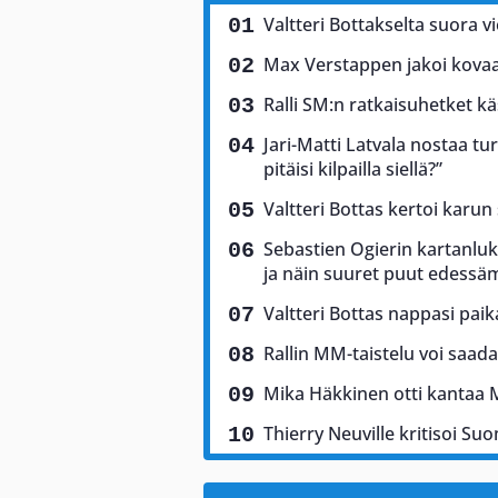
Valtteri Bottakselta suora vi
Max Verstappen jakoi kovaa 
Ralli SM:n ratkaisuhetket käs
Jari-Matti Latvala nostaa tu
pitäisi kilpailla siellä?”
Valtteri Bottas kertoi karun
Sebastien Ogierin kartanluki
ja näin suuret puut edess
Valtteri Bottas nappasi pai
Rallin MM-taistelu voi saad
Mika Häkkinen otti kantaa 
Thierry Neuville kritisoi Suo