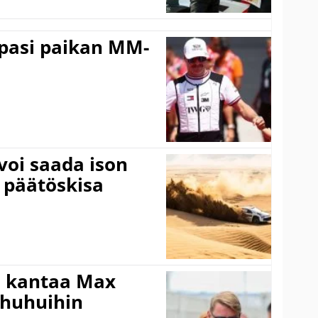
ppasi paikan MM-
voi saada ison
 päätöskisa
i kantaa Max
ohuhuihin