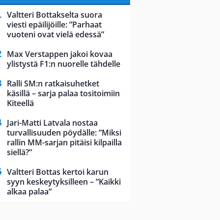
Valtteri Bottakselta suora
viesti epäilijöille: ”Parhaat
vuoteni ovat vielä edessä”
Max Verstappen jakoi kovaa
ylistystä F1:n nuorelle tähdelle
Ralli SM:n ratkaisuhetket
käsillä – sarja palaa tositoimiin
Kiteellä
Jari-Matti Latvala nostaa
turvallisuuden pöydälle: ”Miksi
rallin MM-sarjan pitäisi kilpailla
siellä?”
Valtteri Bottas kertoi karun
syyn keskeytyksilleen – ”Kaikki
alkaa palaa”