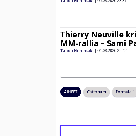
Taneli Niinimäki
|
05.08.2026
23:31
Thierry Neuville kr
MM-rallia – Sami Paj
Taneli Niinimäki
|
04.08.2026
22:42
AIHEET
Caterham
Formula 1