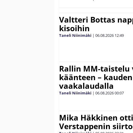
Valtteri Bottas na
kisoihin
Taneli Niinimäki
|
06.08.2026
12:49
Rallin MM-taistelu 
käänteen – kauden
vaakalaudalla
Taneli Niinimäki
|
06.08.2026
00:07
Mika Häkkinen ott
Verstappenin siirt