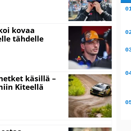
koi kovaa
lle tähdelle
hetket käsillä –
iin Kiteellä