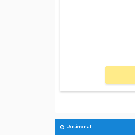
1€ = 10€ arvosta 
kierrätystä!
Talleta 1€
Saat heti 50 ilmaiskierr
kierros)!
Ei kierrätysvaatimusta!
Uusimmat