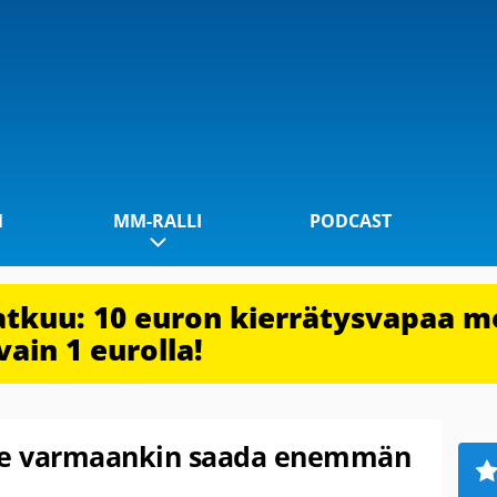
1
MM-RALLI
PODCAST
jatkuu: 10 euron kierrätysvapaa m
vain 1 eurolla!
me varmaankin saada enemmän