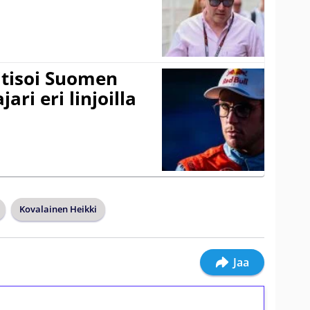
itisoi Suomen
ari eri linjoilla
Kovalainen Heikki
Jaa