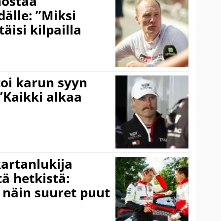
nostaa
älle: ”Miksi
äisi kilpailla
toi karun syyn
”Kaikki alkaa
kartanlukija
ä hetkistä:
a näin suuret puut