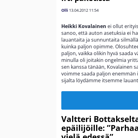
Olli
13.04.2012
11:54
Heikki Kovalainen
ei ollut erity
sanoo, että auton asetuksia ei h
lauantaita ja sunnuntaita silmäll
kuinka paljon opimme. Olosuhtee
paljon, vaikka olikin hyvä saada vä
minulla oli joitakin ongelmia yri
sen kanssa tänään, Kovalainen san
voimme saada paljon enemmän irt
sijalta löydämme itsemme lauanta
Valtteri Bottakselt
epäilijöille: ”Parha
vielä edessä”