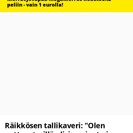
peliin - vain 1 eurolla!
Räikkösen tallikaveri: "Olen