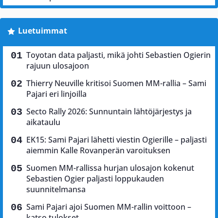
Luetuimmat
Toyotan data paljasti, mikä johti Sebastien Ogierin
rajuun ulosajoon
Thierry Neuville kritisoi Suomen MM-rallia – Sami
Pajari eri linjoilla
Secto Rally 2026: Sunnuntain lähtöjärjestys ja
aikataulu
EK15: Sami Pajari lähetti viestin Ogierille – paljasti
aiemmin Kalle Rovanperän varoituksen
Suomen MM-rallissa hurjan ulosajon kokenut
Sebastien Ogier paljasti loppukauden
suunnitelmansa
Sami Pajari ajoi Suomen MM-rallin voittoon –
katso tulokset