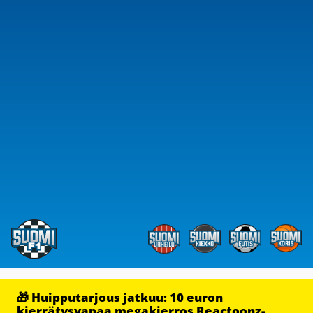
🎁 Huipputarjous jatkuu: 10 euron
kierrätysvapaa megakierros Reactoonz-