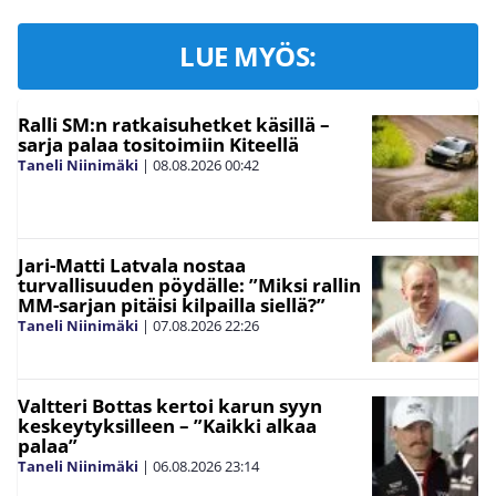
LUE MYÖS:
Ralli SM:n ratkaisuhetket käsillä –
sarja palaa tositoimiin Kiteellä
Taneli Niinimäki
|
08.08.2026
00:42
Jari-Matti Latvala nostaa
turvallisuuden pöydälle: ”Miksi rallin
MM-sarjan pitäisi kilpailla siellä?”
Taneli Niinimäki
|
07.08.2026
22:26
Valtteri Bottas kertoi karun syyn
keskeytyksilleen – ”Kaikki alkaa
palaa”
Taneli Niinimäki
|
06.08.2026
23:14