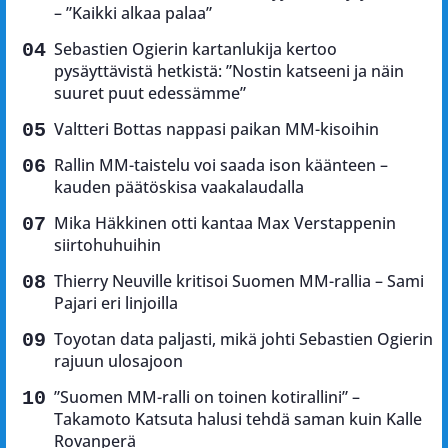
– ”Kaikki alkaa palaa”
Sebastien Ogierin kartanlukija kertoo
pysäyttävistä hetkistä: ”Nostin katseeni ja näin
suuret puut edessämme”
Valtteri Bottas nappasi paikan MM-kisoihin
Rallin MM-taistelu voi saada ison käänteen –
kauden päätöskisa vaakalaudalla
Mika Häkkinen otti kantaa Max Verstappenin
siirtohuhuihin
Thierry Neuville kritisoi Suomen MM-rallia – Sami
Pajari eri linjoilla
Toyotan data paljasti, mikä johti Sebastien Ogierin
rajuun ulosajoon
”Suomen MM-ralli on toinen kotirallini” –
Takamoto Katsuta halusi tehdä saman kuin Kalle
Rovanperä