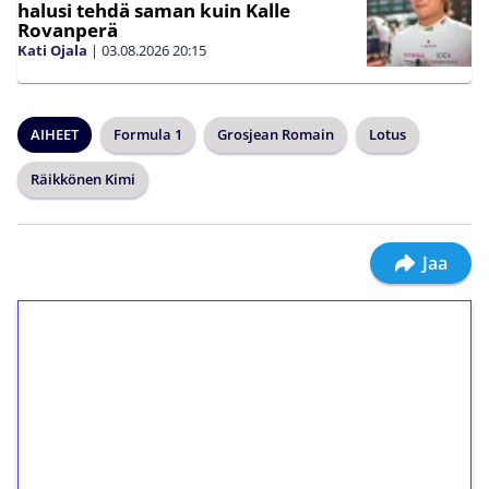
halusi tehdä saman kuin Kalle
Rovanperä
Kati Ojala
|
03.08.2026
20:15
AIHEET
Formula 1
Grosjean Romain
Lotus
Räikkönen Kimi
Jaa
1€ = 10€ arvosta
ilmaiskierroksia ilman
kierrätystä!
Talleta 1€