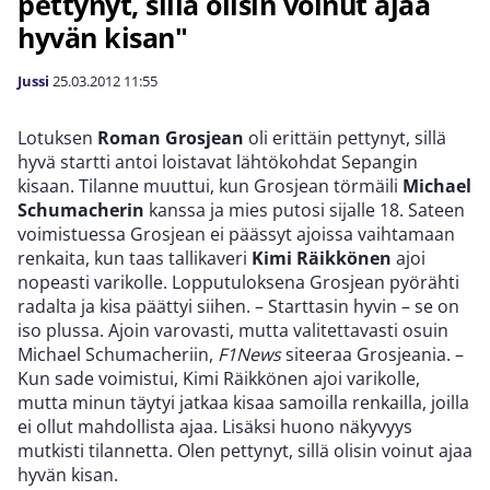
pettynyt, sillä olisin voinut ajaa
hyvän kisan"
Jussi
25.03.2012
11:55
Lotuksen
Roman Grosjean
oli erittäin pettynyt, sillä
hyvä startti antoi loistavat lähtökohdat Sepangin
kisaan. Tilanne muuttui, kun Grosjean törmäili
Michael
Schumacherin
kanssa ja mies putosi sijalle 18. Sateen
voimistuessa Grosjean ei päässyt ajoissa vaihtamaan
renkaita, kun taas tallikaveri
Kimi Räikkönen
ajoi
nopeasti varikolle. Lopputuloksena Grosjean pyörähti
radalta ja kisa päättyi siihen. – Starttasin hyvin – se on
iso plussa. Ajoin varovasti, mutta valitettavasti ​​osuin
Michael Schumacheriin,
F1News
siteeraa Grosjeania. –
Kun sade voimistui, Kimi Räikkönen ajoi varikolle,
mutta minun täytyi jatkaa kisaa samoilla renkailla, joilla
ei ollut mahdollista ajaa. Lisäksi huono näkyvyys
mutkisti tilannetta. Olen pettynyt, sillä olisin voinut ajaa
hyvän kisan.