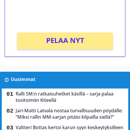
Saat heti 50 ilmaiskierrosta Tuohi 1000 -
peliin (arvo 0,20€ per kierros)!
Ei kierrätysvaatimusta!
PELAA NYT
Uusimmat
Ralli SM:n ratkaisuhetket käsillä – sarja palaa
tositoimiin Kiteellä
Jari-Matti Latvala nostaa turvallisuuden pöydälle:
”Miksi rallin MM-sarjan pitäisi kilpailla siellä?”
Valtteri Bottas kertoi karun syyn keskeytyksilleen