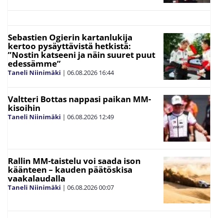
Sebastien Ogierin kartanlukija
kertoo pysäyttävistä hetkistä:
”Nostin katseeni ja näin suuret puut
edessämme”
Taneli Niinimäki
|
06.08.2026
16:44
Valtteri Bottas nappasi paikan MM-
kisoihin
Taneli Niinimäki
|
06.08.2026
12:49
Rallin MM-taistelu voi saada ison
käänteen – kauden päätöskisa
vaakalaudalla
Taneli Niinimäki
|
06.08.2026
00:07