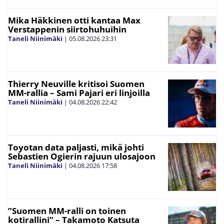
Mika Häkkinen otti kantaa Max
Verstappenin siirtohuhuihin
Taneli Niinimäki
|
05.08.2026
23:31
Thierry Neuville kritisoi Suomen
MM-rallia – Sami Pajari eri linjoilla
Taneli Niinimäki
|
04.08.2026
22:42
Toyotan data paljasti, mikä johti
Sebastien Ogierin rajuun ulosajoon
Taneli Niinimäki
|
04.08.2026
17:58
”Suomen MM-ralli on toinen
kotirallini” – Takamoto Katsuta