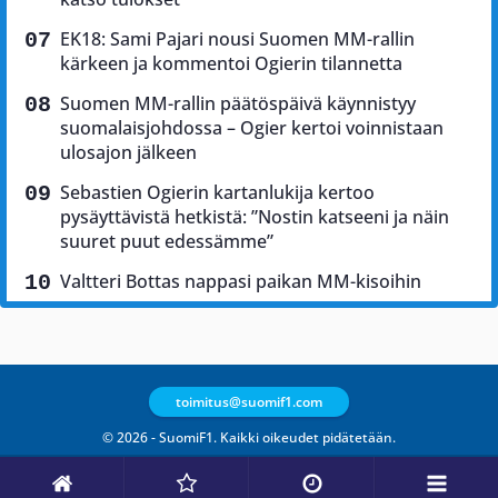
EK18: Sami Pajari nousi Suomen MM-rallin
kärkeen ja kommentoi Ogierin tilannetta
Suomen MM-rallin päätöspäivä käynnistyy
suomalaisjohdossa – Ogier kertoi voinnistaan
ulosajon jälkeen
Sebastien Ogierin kartanlukija kertoo
pysäyttävistä hetkistä: ”Nostin katseeni ja näin
suuret puut edessämme”
Valtteri Bottas nappasi paikan MM-kisoihin
toimitus@suomif1.com
© 2026 - SuomiF1. Kaikki oikeudet pidätetään.