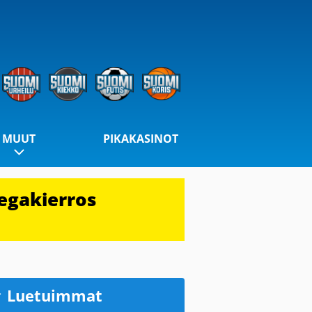
MUUT
PIKAKASINOT
egakierros
Luetuimmat