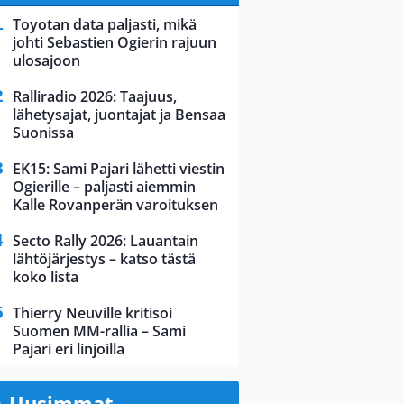
Toyotan data paljasti, mikä
johti Sebastien Ogierin rajuun
ulosajoon
Ralliradio 2026: Taajuus,
lähetysajat, juontajat ja Bensaa
Suonissa
EK15: Sami Pajari lähetti viestin
Ogierille – paljasti aiemmin
Kalle Rovanperän varoituksen
Secto Rally 2026: Lauantain
lähtöjärjestys – katso tästä
koko lista
Thierry Neuville kritisoi
Suomen MM-rallia – Sami
Pajari eri linjoilla
Uusimmat