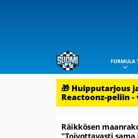
FORMULA 
🎁 Huipputarjous 
Reactoonz-peliin - 
Räikkösen maanrako
"Toivottavasti sama