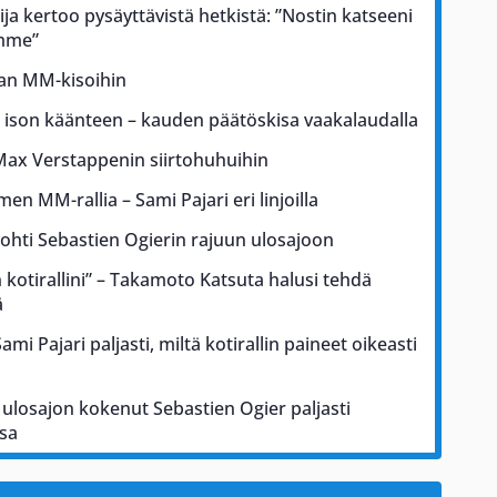
ja kertoo pysäyttävistä hetkistä: ”Nostin katseeni
ämme”
kan MM-kisoihin
a ison käänteen – kauden päätöskisa vaakalaudalla
Max Verstappenin siirtohuhuihin
men MM-rallia – Sami Pajari eri linjoilla
johti Sebastien Ogierin rajuun ulosajoon
kotirallini” – Takamoto Katsuta halusi tehdä
ä
i Pajari paljasti, miltä kotirallin paineet oikeasti
ulosajon kokenut Sebastien Ogier paljasti
sa