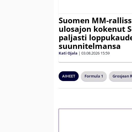
Suomen MM-ralliss
ulosajon kokenut S
paljasti loppukaud
suunnitelmansa
Kati Ojala
|
03.08.2026
15:59
AIHEET
Formula 1
Grosjean 
1€ = 10€ arvosta 
kierrätystä!