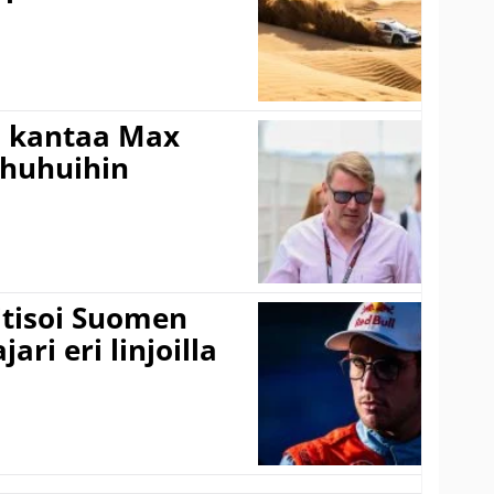
i kantaa Max
ohuhuihin
itisoi Suomen
ari eri linjoilla