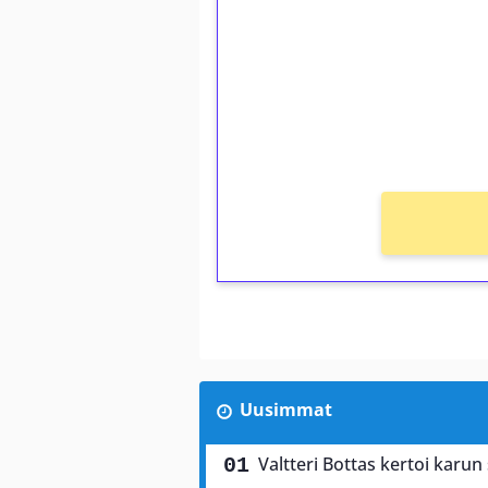
Talleta 1€
Saat heti 50 ilmaiskierr
kierros)!
Ei kierrätysvaatimusta!
Uusimmat
Valtteri Bottas kertoi karun