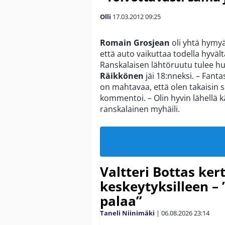
Olli
17.03.2012
09:25
Romain Grosjean
oli yhtä hymyä
että auto vaikuttaa todella hyvält
Ranskalaisen lähtöruutu tulee 
Räikkönen
jäi 18:nneksi. – Fanta
on mahtavaa, että olen takaisin 
kommentoi. – Olin hyvin lähellä k
ranskalainen myhäili.
Valtteri Bottas ker
keskeytyksilleen – 
palaa”
Taneli Niinimäki
|
06.08.2026
23:14