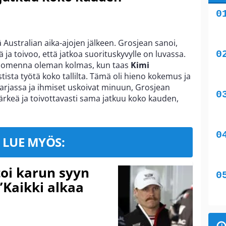
 Australian aika-ajojen jälkeen. Grosjean sanoi,
ä ja toivoo, että jatkoa suorituskyvylle on luvassa.
huomenna oleman kolmas, kun taas
Kimi
stista työtä koko tallilta. Tämä oli hieno kokemus ja
sarjassa ja ihmiset uskoivat minuun, Grosjean
ärkeä ja toivottavasti sama jatkuu koko kauden,
LUE MYÖS:
toi karun syyn
”Kaikki alkaa