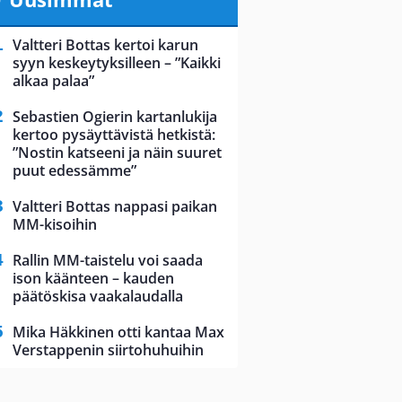
Valtteri Bottas kertoi karun
syyn keskeytyksilleen – ”Kaikki
alkaa palaa”
Sebastien Ogierin kartanlukija
kertoo pysäyttävistä hetkistä:
”Nostin katseeni ja näin suuret
puut edessämme”
Valtteri Bottas nappasi paikan
MM-kisoihin
Rallin MM-taistelu voi saada
ison käänteen – kauden
päätöskisa vaakalaudalla
Mika Häkkinen otti kantaa Max
Verstappenin siirtohuhuihin