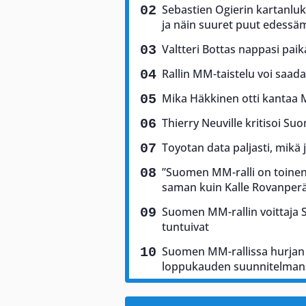
Sebastien Ogierin kartanluki
ja näin suuret puut edess
Valtteri Bottas nappasi pai
Rallin MM-taistelu voi saad
Mika Häkkinen otti kantaa 
Thierry Neuville kritisoi Suo
Toyotan data paljasti, mikä 
”Suomen MM-ralli on toinen 
saman kuin Kalle Rovanper
Suomen MM-rallin voittaja Sam
tuntuivat
Suomen MM-rallissa hurjan 
loppukauden suunnitelman