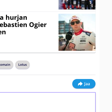
a hurjan
ebastien Ogier
en
Romain
Lotus
Jaa
ilmaiskierroksia ilman