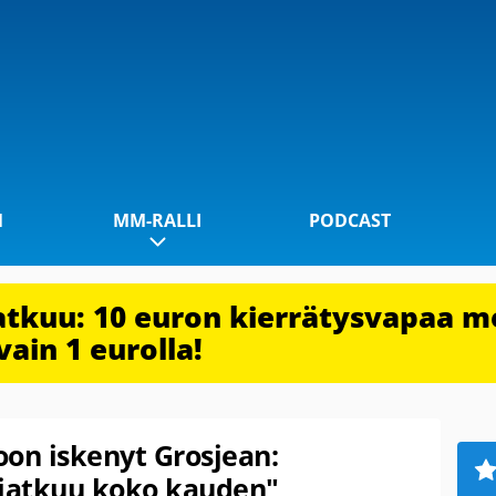
1
MM-RALLI
PODCAST
jatkuu: 10 euron kierrätysvapaa m
vain 1 eurolla!
on iskenyt Grosjean:
 jatkuu koko kauden"