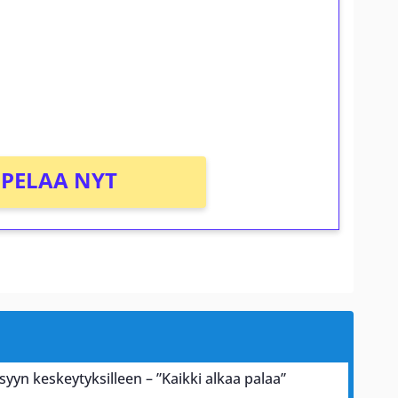
osta Tuohi 1000 -peliin (arvo 0,20€ per
PELAA NYT
 syyn keskeytyksilleen – ”Kaikki alkaa palaa”