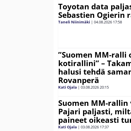
Toyotan data paljas
Sebastien Ogierin 
Taneli Niinimäki
|
04.08.2026
17:58
”Suomen MM-ralli 
kotirallini” – Tak
halusi tehdä saman
Rovanperä
Kati Ojala
|
03.08.2026
20:15
Suomen MM-rallin 
Pajari paljasti, milt
paineet oikeasti tu
Kati Ojala
|
03.08.2026
17:37