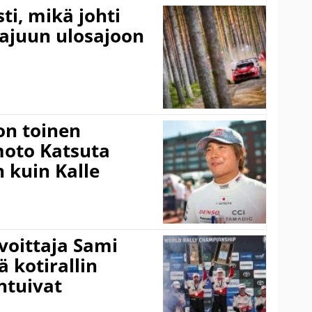
ti, mikä johti
rajuun ulosajoon
on toinen
amoto Katsuta
 kuin Kalle
voittaja Sami
ä kotirallin
ntuivat