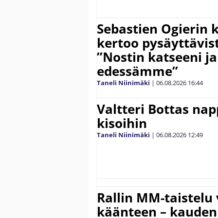
Sebastien Ogierin 
kertoo pysäyttävist
”Nostin katseeni j
edessämme”
Taneli Niinimäki
|
06.08.2026
16:44
Valtteri Bottas na
kisoihin
Taneli Niinimäki
|
06.08.2026
12:49
Rallin MM-taistelu 
käänteen – kauden