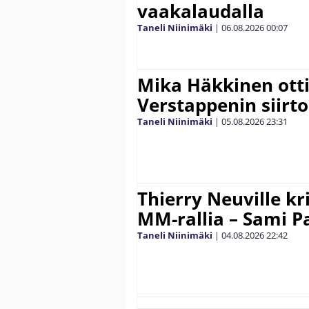
vaakalaudalla
Taneli Niinimäki
|
06.08.2026
00:07
Mika Häkkinen ott
Verstappenin siirt
Taneli Niinimäki
|
05.08.2026
23:31
Thierry Neuville kr
MM-rallia – Sami Paj
Taneli Niinimäki
|
04.08.2026
22:42