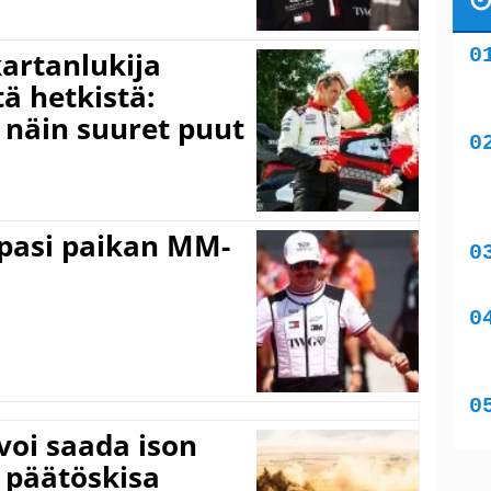
kartanlukija
ä hetkistä:
a näin suuret puut
ppasi paikan MM-
voi saada ison
 päätöskisa