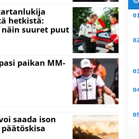
kartanlukija
ä hetkistä:
a näin suuret puut
ppasi paikan MM-
voi saada ison
 päätöskisa