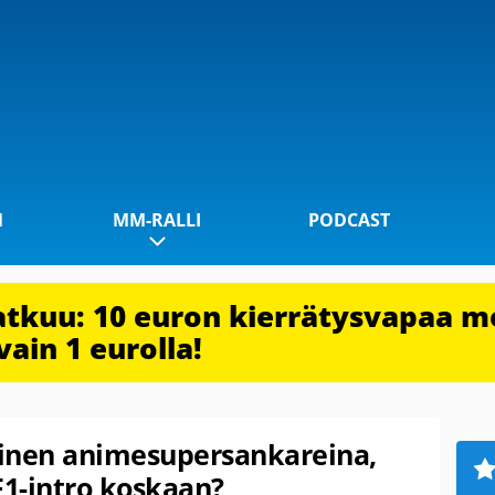
1
MM-RALLI
PODCAST
jatkuu: 10 euron kierrätysvapaa m
vain 1 eurolla!
inen animesupersankareina,
F1-intro koskaan?