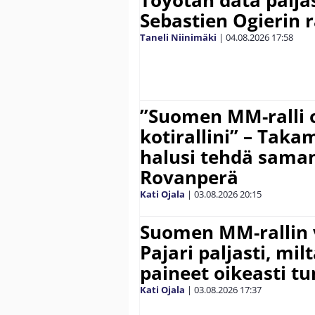
Sebastien Ogierin 
Taneli Niinimäki
|
04.08.2026
17:58
”Suomen MM-ralli 
kotirallini” – Tak
halusi tehdä saman
Rovanperä
Kati Ojala
|
03.08.2026
20:15
Suomen MM-rallin 
Pajari paljasti, milt
paineet oikeasti tu
Kati Ojala
|
03.08.2026
17:37