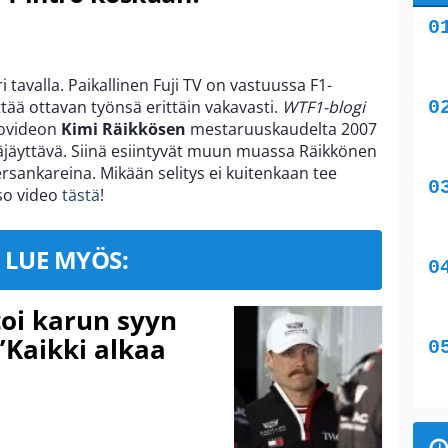
 tavalla. Paikallinen Fuji TV on vastuussa F1-
ttää ottavan työnsä erittäin vakavasti.
WTF1-blogi
trovideon
Kimi Räikkösen
mestaruuskaudelta 2007
räjäyttävä. Siinä esiintyvät muun muassa Räikkönen
sankareina. Mikään selitys ei kuitenkaan tee
tso video
tästä
!
LUE MYÖS:
toi karun syyn
”Kaikki alkaa