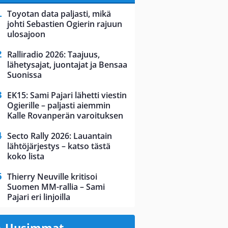
Toyotan data paljasti, mikä
johti Sebastien Ogierin rajuun
ulosajoon
Ralliradio 2026: Taajuus,
lähetysajat, juontajat ja Bensaa
Suonissa
EK15: Sami Pajari lähetti viestin
Ogierille – paljasti aiemmin
Kalle Rovanperän varoituksen
Secto Rally 2026: Lauantain
lähtöjärjestys – katso tästä
koko lista
Thierry Neuville kritisoi
Suomen MM-rallia – Sami
Pajari eri linjoilla
Uusimmat