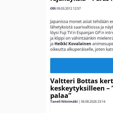
Olli
09.03.2012
12:57
Japanissa monet asiat tehdään eri
lähetyksistä saarivaltiossa ja näy
löysi Fuji TV:n Espanjan GP:n in
ja klippi on vähintäänkin mielen
ja
Heikki Kovalainen
animesuper
oikeutta alkuperäiselle, joten ka
Valtteri Bottas ker
keskeytyksilleen – 
palaa”
Taneli Niinimäki
|
06.08.2026
23:14