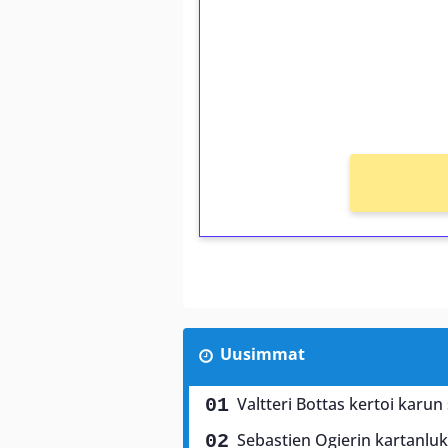
Talleta 1€
Saat heti 50 ilmaiskierr
kierros)!
Ei kierrätysvaatimusta!
Uusimmat
Valtteri Bottas kertoi karun
Sebastien Ogierin kartanluki