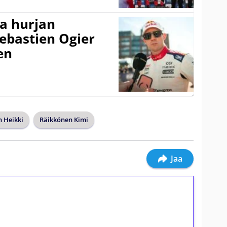
a hurjan
ebastien Ogier
en
 Heikki
Räikkönen Kimi
Jaa
ilmaiskierroksia ilman