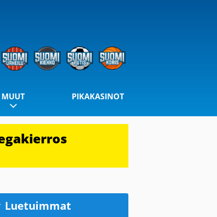
MUUT
PIKAKASINOT
egakierros
Luetuimmat