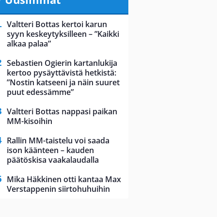
Valtteri Bottas kertoi karun
syyn keskeytyksilleen – ”Kaikki
alkaa palaa”
Sebastien Ogierin kartanlukija
kertoo pysäyttävistä hetkistä:
”Nostin katseeni ja näin suuret
puut edessämme”
Valtteri Bottas nappasi paikan
MM-kisoihin
Rallin MM-taistelu voi saada
ison käänteen – kauden
päätöskisa vaakalaudalla
Mika Häkkinen otti kantaa Max
Verstappenin siirtohuhuihin