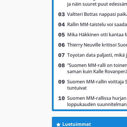
ja näin suuret puut edess
Valtteri Bottas nappasi pai
Rallin MM-taistelu voi saad
Mika Häkkinen otti kantaa 
Thierry Neuville kritisoi Suo
Toyotan data paljasti, mikä 
”Suomen MM-ralli on toinen 
saman kuin Kalle Rovanper
Suomen MM-rallin voittaja Sam
tuntuivat
Suomen MM-rallissa hurjan 
loppukauden suunnitelman
Luetuimmat