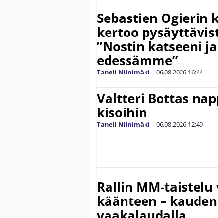
Sebastien Ogierin 
kertoo pysäyttävist
”Nostin katseeni j
edessämme”
Taneli Niinimäki
|
06.08.2026
16:44
Valtteri Bottas na
kisoihin
Taneli Niinimäki
|
06.08.2026
12:49
Rallin MM-taistelu 
käänteen – kauden
vaakalaudalla