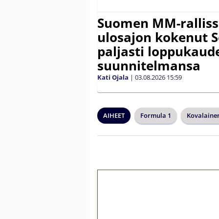
Suomen MM-ralliss
ulosajon kokenut S
paljasti loppukaud
suunnitelmansa
Kati Ojala
|
03.08.2026
15:59
AIHEET
Formula 1
Kovalainen
1€ = 10€ arvosta 
kierrätystä!