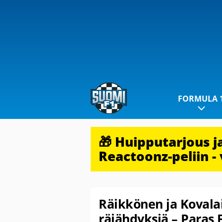
FORMULA 
🎁 Huipputarjous 
Reactoonz-peliin - 
Räikkönen ja Kovala
räjähdyksiä – Paras 