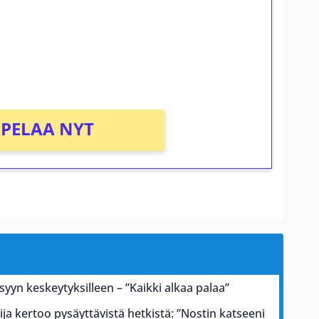
osta Tuohi 1000 -peliin (arvo 0,20€ per
PELAA NYT
 syyn keskeytyksilleen – ”Kaikki alkaa palaa”
ja kertoo pysäyttävistä hetkistä: ”Nostin katseeni