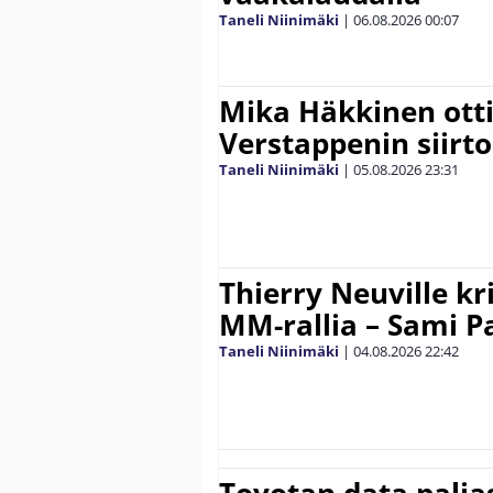
Taneli Niinimäki
|
06.08.2026
00:07
Mika Häkkinen ott
Verstappenin siirt
Taneli Niinimäki
|
05.08.2026
23:31
Thierry Neuville kr
MM-rallia – Sami Paj
Taneli Niinimäki
|
04.08.2026
22:42
Toyotan data paljas