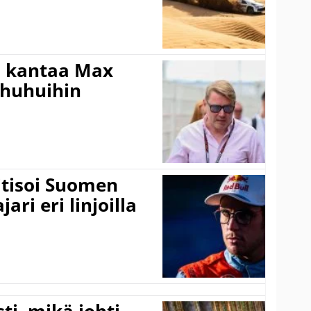
i kantaa Max
ohuhuihin
itisoi Suomen
ari eri linjoilla
ti, mikä johti