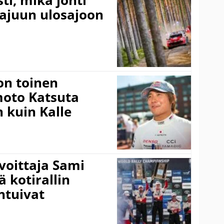
rajuun ulosajoon
on toinen
amoto Katsuta
 kuin Kalle
voittaja Sami
ä kotirallin
ntuivat