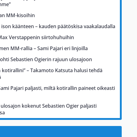
ämme”
kan MM-kisoihin
a ison käänteen – kauden päätöskisa vaakalaudalla
Max Verstappenin siirtohuhuihin
men MM-rallia – Sami Pajari eri linjoilla
johti Sebastien Ogierin rajuun ulosajoon
kotirallini” – Takamoto Katsuta halusi tehdä
ä
i Pajari paljasti, miltä kotirallin paineet oikeasti
ulosajon kokenut Sebastien Ogier paljasti
sa