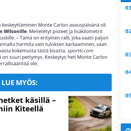
n
keskeyttäminen Monte Carlon avauspäivänä oli
 Wilsonille
. Menetetyt pisteet ja lisäkilometrit
uskille. – Tämä on erityinen ralli, joka vaatii paljon
kannalta harmita vain tuloksen karkaaminen, vaan
okasta kokemusta tästä kisasta,
sportti.com
mä on suuri pettymys. Keskeytys heti Monte Carlon
rallisääntöä ole.
LUE MYÖS:
hetket käsillä –
iin Kiteellä