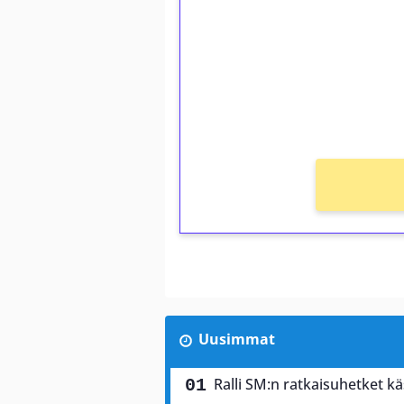
Talleta 1€
Saat heti 50 ilmaiskierr
kierros)!
Ei kierrätysvaatimusta!
Uusimmat
Ralli SM:n ratkaisuhetket käs