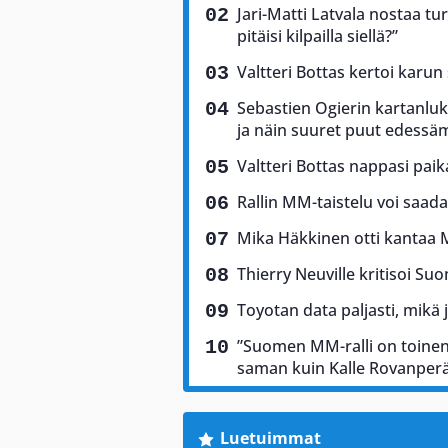
Jari-Matti Latvala nostaa tu
pitäisi kilpailla siellä?”
Valtteri Bottas kertoi karun
Sebastien Ogierin kartanluki
ja näin suuret puut edess
Valtteri Bottas nappasi pai
Rallin MM-taistelu voi saad
Mika Häkkinen otti kantaa 
Thierry Neuville kritisoi Suo
Toyotan data paljasti, mikä 
”Suomen MM-ralli on toinen 
saman kuin Kalle Rovanper
Luetuimmat