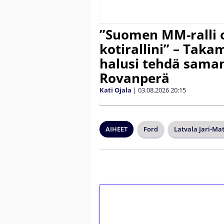
”Suomen MM-ralli 
kotirallini” – Tak
halusi tehdä saman
Rovanperä
Kati Ojala
|
03.08.2026
20:15
AIHEET
Ford
Latvala Jari-Mat
1€ = 10€ arvosta 
kierrätystä!