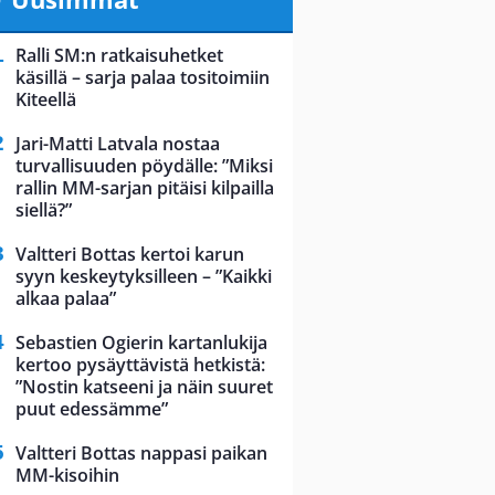
Ralli SM:n ratkaisuhetket
käsillä – sarja palaa tositoimiin
Kiteellä
Jari-Matti Latvala nostaa
turvallisuuden pöydälle: ”Miksi
rallin MM-sarjan pitäisi kilpailla
siellä?”
Valtteri Bottas kertoi karun
syyn keskeytyksilleen – ”Kaikki
alkaa palaa”
Sebastien Ogierin kartanlukija
kertoo pysäyttävistä hetkistä:
”Nostin katseeni ja näin suuret
puut edessämme”
Valtteri Bottas nappasi paikan
MM-kisoihin