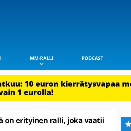
1
MM-RALLI
PODCAST
jatkuu: 10 euron kierrätysvapaa m
vain 1 eurolla!
on erityinen ralli, joka vaatii