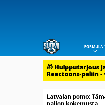
FORMULA 
🎁 Huipputarjous 
Reactoonz-peliin - 
Latvalan pomo: Tämä 
paljon kokemusta