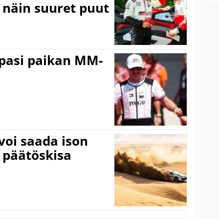
a näin suuret puut
ppasi paikan MM-
voi saada ison
 päätöskisa