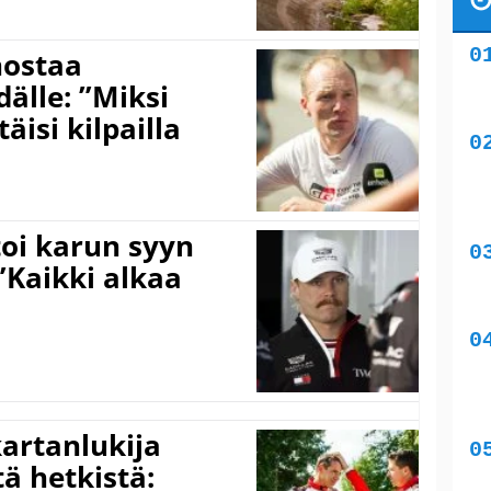
nostaa
älle: ”Miksi
äisi kilpailla
toi karun syyn
”Kaikki alkaa
kartanlukija
ä hetkistä: