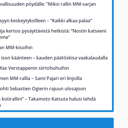
rvallisuuden pöydälle: ”Miksi rallin MM-sarjan
 syyn keskeytyksilleen – ”Kaikki alkaa palaa”
ja kertoo pysäyttävistä hetkistä: ”Nostin katseeni
ämme”
kan MM-kisoihin
a ison käänteen – kauden päätöskisa vaakalaudalla
Max Verstappenin siirtohuhuihin
men MM-rallia – Sami Pajari eri linjoilla
johti Sebastien Ogierin rajuun ulosajoon
kotirallini” – Takamoto Katsuta halusi tehdä
ä