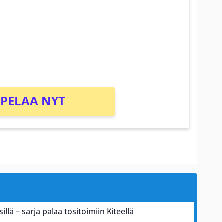
osta Tuohi 1000 -peliin (arvo 0,20€ per
PELAA NYT
illä – sarja palaa tositoimiin Kiteellä