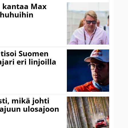
i kantaa Max
ohuhuihin
itisoi Suomen
ari eri linjoilla
ti, mikä johti
rajuun ulosajoon