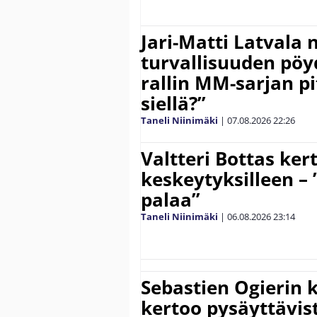
Jari-Matti Latvala 
turvallisuuden pöyd
rallin MM-sarjan pit
siellä?”
Taneli Niinimäki
|
07.08.2026
22:26
Valtteri Bottas ker
keskeytyksilleen – 
palaa”
Taneli Niinimäki
|
06.08.2026
23:14
Sebastien Ogierin 
kertoo pysäyttävist