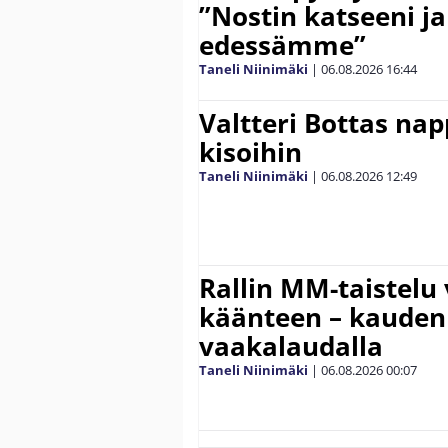
”Nostin katseeni j
edessämme”
Taneli Niinimäki
|
06.08.2026
16:44
Valtteri Bottas na
kisoihin
Taneli Niinimäki
|
06.08.2026
12:49
Rallin MM-taistelu 
käänteen – kauden
vaakalaudalla
Taneli Niinimäki
|
06.08.2026
00:07