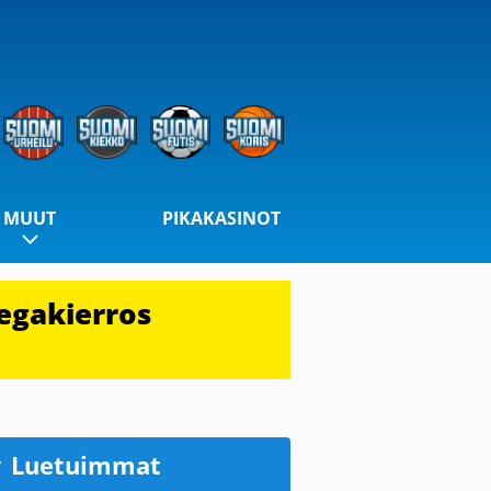
MUUT
PIKAKASINOT
egakierros
Luetuimmat