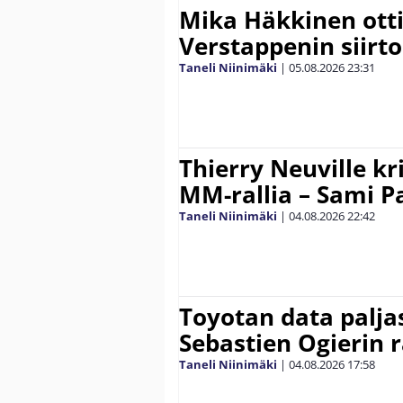
Mika Häkkinen ott
Verstappenin siirt
Taneli Niinimäki
|
05.08.2026
23:31
Thierry Neuville kr
MM-rallia – Sami Paj
Taneli Niinimäki
|
04.08.2026
22:42
Toyotan data paljas
Sebastien Ogierin 
Taneli Niinimäki
|
04.08.2026
17:58