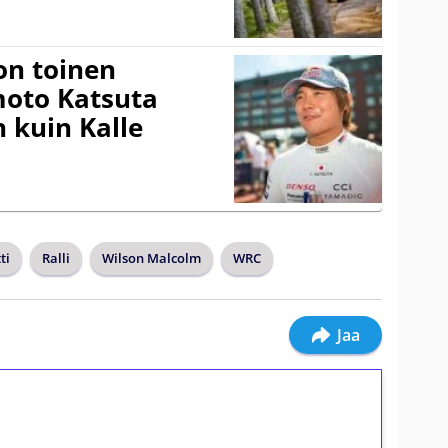
on toinen
amoto Katsuta
 kuin Kalle
ti
Ralli
Wilson Malcolm
WRC
Jaa
ilmaiskierroksia ilman