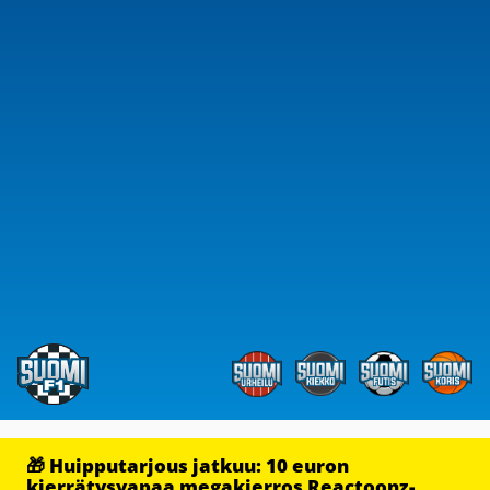
🎁 Huipputarjous jatkuu: 10 euron
kierrätysvapaa megakierros Reactoonz-