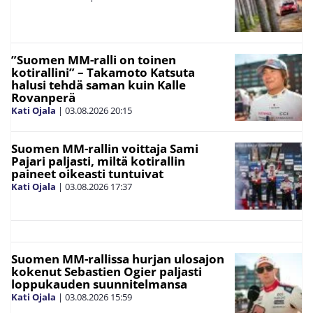
”Suomen MM-ralli on toinen
kotirallini” – Takamoto Katsuta
halusi tehdä saman kuin Kalle
Rovanperä
Kati Ojala
|
03.08.2026
20:15
Suomen MM-rallin voittaja Sami
Pajari paljasti, miltä kotirallin
paineet oikeasti tuntuivat
Kati Ojala
|
03.08.2026
17:37
Suomen MM-rallissa hurjan ulosajon
kokenut Sebastien Ogier paljasti
loppukauden suunnitelmansa
Kati Ojala
|
03.08.2026
15:59