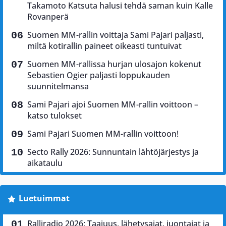
Takamoto Katsuta halusi tehdä saman kuin Kalle
Rovanperä
Suomen MM-rallin voittaja Sami Pajari paljasti,
miltä kotirallin paineet oikeasti tuntuivat
Suomen MM-rallissa hurjan ulosajon kokenut
Sebastien Ogier paljasti loppukauden
suunnitelmansa
Sami Pajari ajoi Suomen MM-rallin voittoon –
katso tulokset
Sami Pajari Suomen MM-rallin voittoon!
Secto Rally 2026: Sunnuntain lähtöjärjestys ja
aikataulu
Luetuimmat
Ralliradio 2026: Taajuus, lähetysajat, juontajat ja