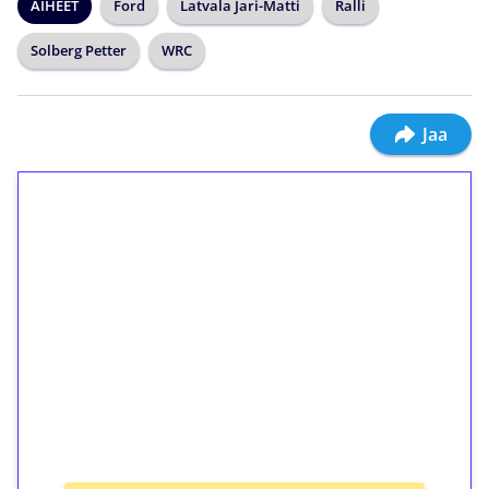
AIHEET
Ford
Latvala Jari-Matti
Ralli
Solberg Petter
WRC
Jaa
1€ = 10€ arvosta
ilmaiskierroksia ilman
kierrätystä!
Talleta 1€
Saat heti 50 ilmaiskierrosta Tuohi 1000 -
peliin (arvo 0,20€ per kierros)!
Ei kierrätysvaatimusta!