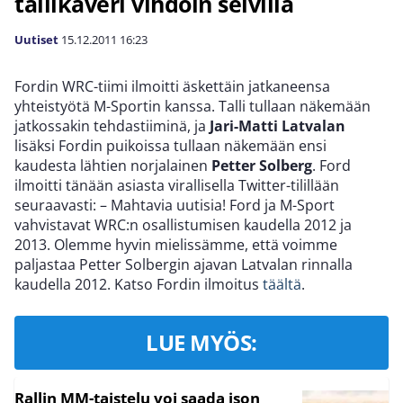
tallikaveri vihdoin selvillä
Uutiset
15.12.2011
16:23
Fordin WRC-tiimi ilmoitti äskettäin jatkaneensa
yhteistyötä M-Sportin kanssa. Talli tullaan näkemään
jatkossakin tehdastiiminä, ja
Jari-Matti Latvalan
lisäksi Fordin puikoissa tullaan näkemään ensi
kaudesta lähtien norjalainen
Petter Solberg
. Ford
ilmoitti tänään asiasta virallisella Twitter-tilillään
seuraavasti: – Mahtavia uutisia! Ford ja M-Sport
vahvistavat WRC:n osallistumisen kaudella 2012 ja
2013. Olemme hyvin mielissämme, että voimme
paljastaa Petter Solbergin ajavan Latvalan rinnalla
kaudella 2012. Katso Fordin ilmoitus
täältä
.
LUE MYÖS:
Rallin MM-taistelu voi saada ison