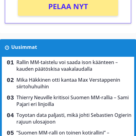
PELAA NYT
Uusimmat
Rallin MM-taistelu voi saada ison käänteen –
kauden päätöskisa vaakalaudalla
Mika Häkkinen otti kantaa Max Verstappenin
siirtohuhuihin
Thierry Neuville kritisoi Suomen MM-rallia – Sami
Pajari eri linjoilla
Toyotan data paljasti, mikä johti Sebastien Ogierin
rajuun ulosajoon
”Suomen MM-ralli on toinen kotirallini” –