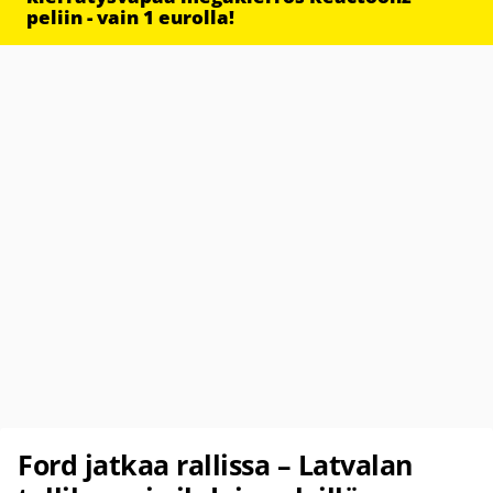
peliin - vain 1 eurolla!
Ford jatkaa rallissa – Latvalan