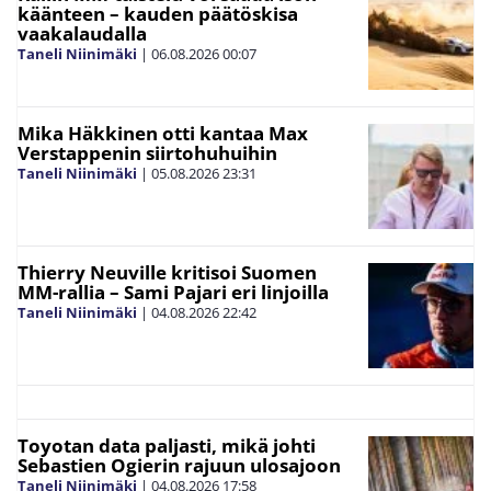
käänteen – kauden päätöskisa
vaakalaudalla
Taneli Niinimäki
|
06.08.2026
00:07
Mika Häkkinen otti kantaa Max
Verstappenin siirtohuhuihin
Taneli Niinimäki
|
05.08.2026
23:31
Thierry Neuville kritisoi Suomen
MM-rallia – Sami Pajari eri linjoilla
Taneli Niinimäki
|
04.08.2026
22:42
Toyotan data paljasti, mikä johti
Sebastien Ogierin rajuun ulosajoon
Taneli Niinimäki
|
04.08.2026
17:58