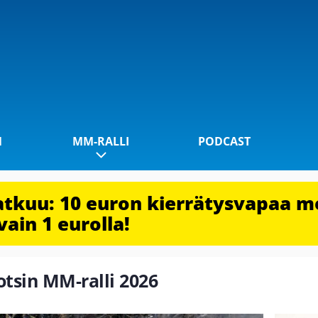
1
MM-RALLI
PODCAST
jatkuu: 10 euron kierrätysvapaa m
vain 1 eurolla!
otsin MM-ralli 2026