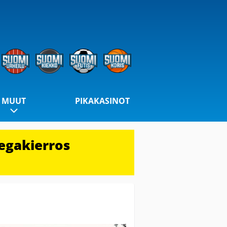
MUUT
PIKAKASINOT
egakierros