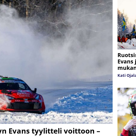
Ruotsi
Evans 
mukana
Kati Ojal
yn Evans tyylitteli voittoon –