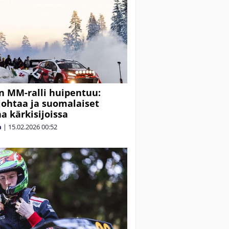
n MM-ralli huipentuu:
johtaa ja suomalaiset
 kärkisijoissa
a
|
15.02.2026
00:52