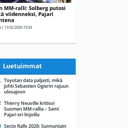
n MM-ralli: Solberg putosi
tä viidenneksi, Pajari
ntena
a
|
13.02.2026
15:33
Luetuimmat
Toyotan data paljasti, mikä
johti Sebastien Ogierin rajuun
ulosajoon
Thierry Neuville kritisoi
Suomen MM-rallia – Sami
Pajari eri linjoilla
Secto Rally 2026: Sunnuntain