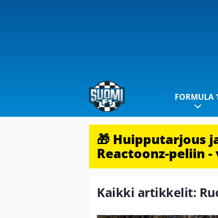
FORMULA 
🎁 Huipputarjous 
Reactoonz-peliin - 
Kaikki artikkelit: Ru