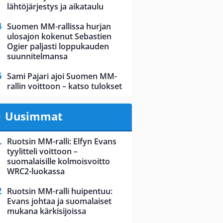
lähtöjärjestys ja aikataulu
Suomen MM-rallissa hurjan
ulosajon kokenut Sebastien
Ogier paljasti loppukauden
suunnitelmansa
Sami Pajari ajoi Suomen MM-
rallin voittoon – katso tulokset
Uusimmat
Ruotsin MM-ralli: Elfyn Evans
tyylitteli voittoon –
suomalaisille kolmoisvoitto
WRC2-luokassa
Ruotsin MM-ralli huipentuu:
Evans johtaa ja suomalaiset
mukana kärkisijoissa