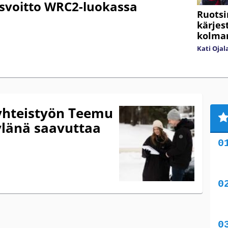
isvoitto WRC2-luokassa
Ruotsi
kärjes
kolma
Kati Ojal
 yhteistyön Teemu
ylänä saavuttaa