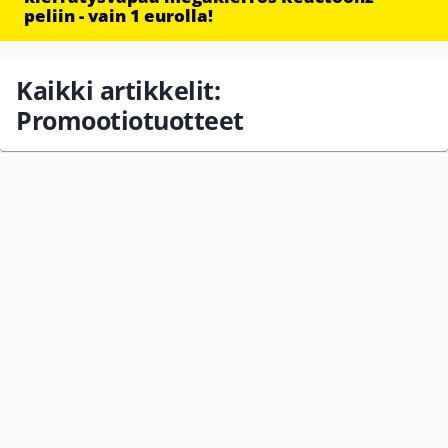
peliin - vain 1 eurolla!
Kaikki artikkelit:
Promootiotuotteet