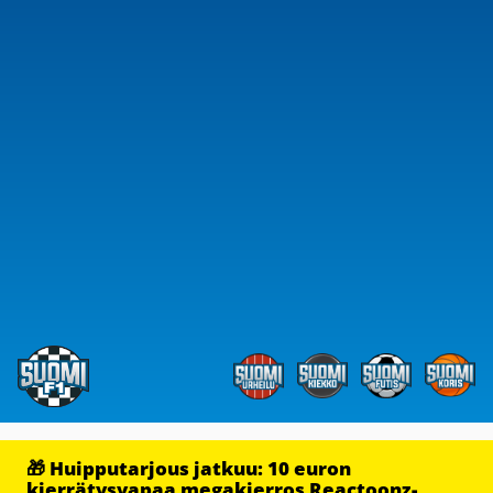
🎁 Huipputarjous jatkuu: 10 euron
kierrätysvapaa megakierros Reactoonz-