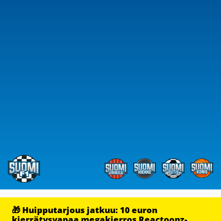
🎁 Huipputarjous jatkuu: 10 euron
kierrätysvapaa megakierros Reactoonz-