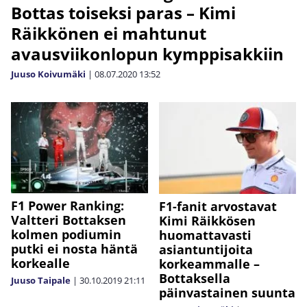
Bottas toiseksi paras – Kimi
Räikkönen ei mahtunut
avausviikonlopun kymppisakkiin
Juuso Koivumäki
|
08.07.2020
13:52
F1 Power Ranking:
F1-fanit arvostavat
Valtteri Bottaksen
Kimi Räikkösen
kolmen podiumin
huomattavasti
putki ei nosta häntä
asiantuntijoita
korkealle
korkeammalle –
Bottaksella
Juuso Taipale
|
30.10.2019
21:11
päinvastainen suunta