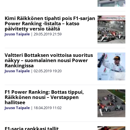
Kimi Räikkönen tipahti pois F1-sarjan
Power Ranking -listalta – katso
päivitetty versio täältä
Juuso Taipale
|
29.05.2019
21:59
Valtteri Bottaksen voittoisa suoritus
näkyy – suomalainen nousi Power
Rankingissa
Juuso Taipale
|
02.05.2019
19:20
F1 Power Ranking: Bottas tippui,
Räikkönen nousi – Verstappen
hallitsee
Juuso Taipale
|
18.04.2019
11:02
F1-sarja rankkasi tallit