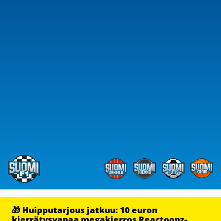
🎁 Huipputarjous jatkuu: 10 euron
kierrätysvapaa megakierros Reactoonz-