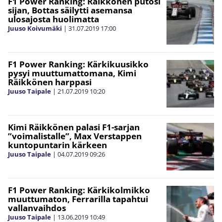
F1 Power Ranking: Räikkönen putosi
sijan, Bottas säilytti asemansa
ulosajosta huolimatta
Juuso Koivumäki
|
31.07.2019
17:00
F1 Power Ranking: Kärkikuusikko
pysyi muuttumattomana, Kimi
Räikkönen harppasi
Juuso Taipale
|
21.07.2019
10:20
Kimi Räikkönen palasi F1-sarjan
”voimalistalle”, Max Verstappen
kuntopuntarin kärkeen
Juuso Taipale
|
04.07.2019
09:26
F1 Power Ranking: Kärkikolmikko
muuttumaton, Ferrarilla tapahtui
vallanvaihdos
Juuso Taipale
|
13.06.2019
10:49