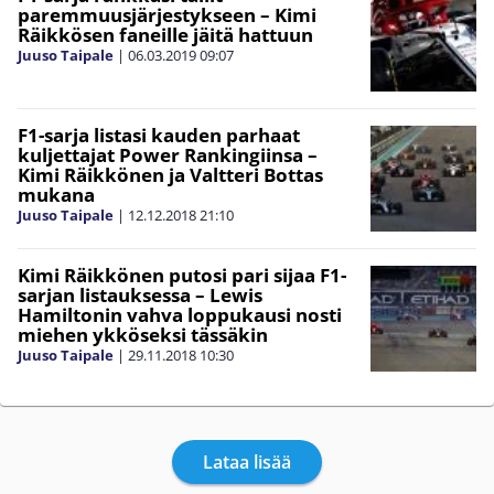
paremmuusjärjestykseen – Kimi
Räikkösen faneille jäitä hattuun
Juuso Taipale
|
06.03.2019
09:07
F1-sarja listasi kauden parhaat
kuljettajat Power Rankingiinsa –
Kimi Räikkönen ja Valtteri Bottas
mukana
Juuso Taipale
|
12.12.2018
21:10
Kimi Räikkönen putosi pari sijaa F1-
sarjan listauksessa – Lewis
Hamiltonin vahva loppukausi nosti
miehen ykköseksi tässäkin
Juuso Taipale
|
29.11.2018
10:30
Lataa lisää