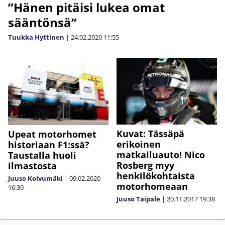
”Hänen pitäisi lukea omat
sääntönsä”
Tuukka Hyttinen
|
24.02.2020
11:55
Kuvat: Tässäpä
Upeat motorhomet
erikoinen
historiaan F1:ssä?
matkailuauto! Nico
Taustalla huoli
Rosberg myy
ilmastosta
henkilökohtaista
Juuso Koivumäki
|
09.02.2020
motorhomeaan
16:30
Juuso Taipale
|
20.11.2017
19:38