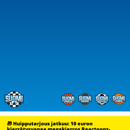
🎁 Huipputarjous jatkuu: 10 euron
kierrätysvapaa megakierros Reactoonz-