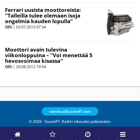
Ferrari uusista moottoreista:
”Talleilla tulee olemaan isoja
ongelmia kauden lopulla”
Olli
|
03.07.2013
07:34
Moottori avain tulevina
viikonloppuina – "Voi menettää 5
hevosvoimaa kisassa"
Olli
|
29.08.2012
19:54
toimitus@suomif1.com
© 2026 - SuomiF1. Kaikki oikeudet pidätetään.