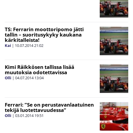
TS: Ferrarin moottoripomo jätti
tallin – suoritusykyky kaukana
kärkitalleista!
Kai
|
10.07.2014
21:02
Kimi Räikkösen tallissa lisää
muutoksia odotettavissa
Olli
|
04.07.2014
13:04
Ferrari: ”Se on perustavanlaatuinen
tekijä luotettavuudessa”
Olli
|
03.01.2014
19:51