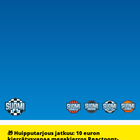
🎁 Huipputarjous jatkuu: 10 euron
kierrätysvapaa megakierros Reactoonz-