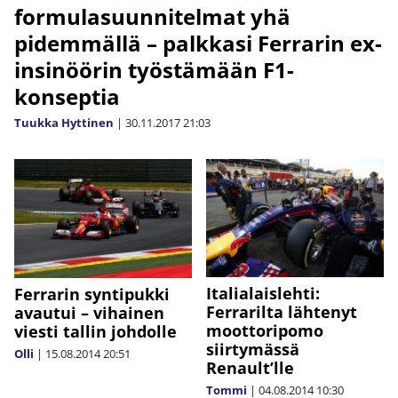
formulasuunnitelmat yhä
pidemmällä – palkkasi Ferrarin ex-
insinöörin työstämään F1-
konseptia
Tuukka Hyttinen
|
30.11.2017
21:03
Italialaislehti:
Ferrarin syntipukki
Ferrarilta lähtenyt
avautui – vihainen
moottoripomo
viesti tallin johdolle
siirtymässä
Olli
|
15.08.2014
20:51
Renault’lle
Tommi
|
04.08.2014
10:30