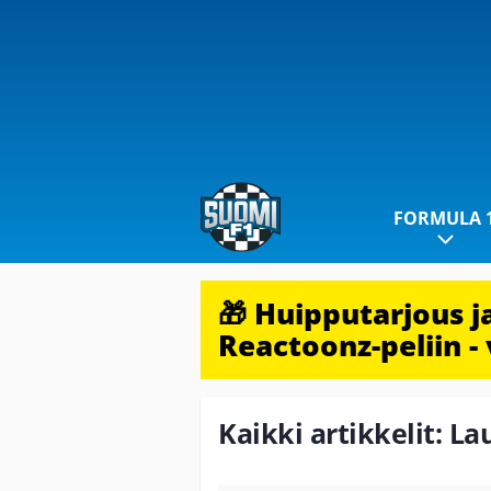
FORMULA 
🎁 Huipputarjous 
Reactoonz-peliin - 
Kaikki artikkelit: L