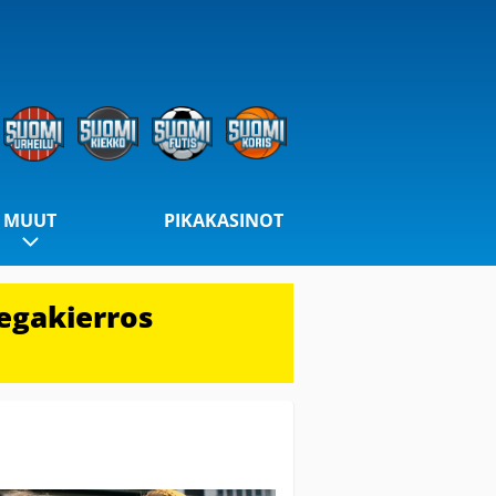
MUUT
PIKAKASINOT
egakierros