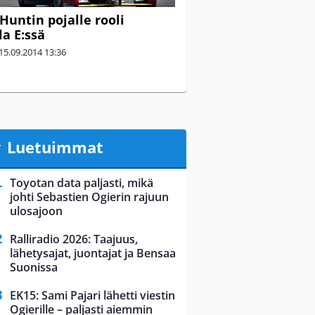
Huntin pojalle rooli
a E:ssä
15.09.2014
13:36
Luetuimmat
Toyotan data paljasti, mikä
johti Sebastien Ogierin rajuun
ulosajoon
Ralliradio 2026: Taajuus,
lähetysajat, juontajat ja Bensaa
Suonissa
EK15: Sami Pajari lähetti viestin
Ogierille – paljasti aiemmin