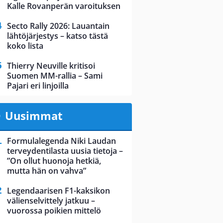
Kalle Rovanperän varoituksen
Secto Rally 2026: Lauantain
lähtöjärjestys – katso tästä
koko lista
Thierry Neuville kritisoi
Suomen MM-rallia – Sami
Pajari eri linjoilla
Uusimmat
Formulalegenda Niki Laudan
terveydentilasta uusia tietoja –
”On ollut huonoja hetkiä,
mutta hän on vahva”
Legendaarisen F1-kaksikon
välienselvittely jatkuu –
vuorossa poikien mittelö