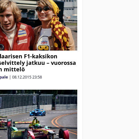
aarisen F1-kaksikon
selvittely jatkuu – vuorossa
n mittelö
pale
|
08.12.2015
23:58