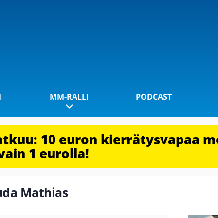
1
MM-RALLI
PODCAST
jatkuu: 10 euron kierrätysvapaa m
vain 1 eurolla!
auda Mathias