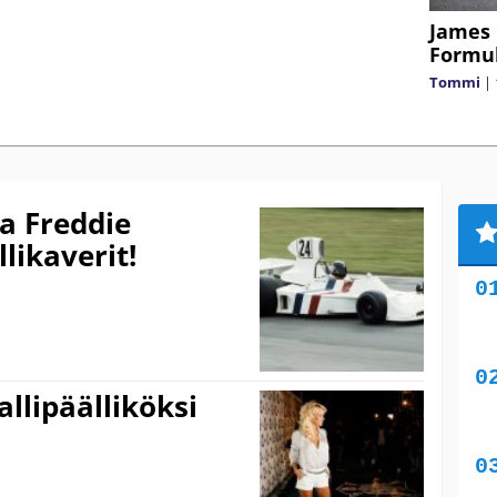
James 
Formul
Tommi
|
a Freddie
likaverit!
llipäälliköksi