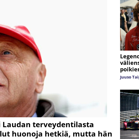
Legend
välien
poikie
Juuso Tai
 Laudan terveydentilasta
ollut huonoja hetkiä, mutta hän