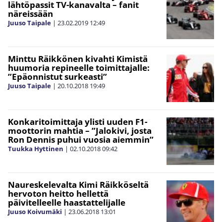
lähtöpassit TV-kanavalta – fanit
näreissään
Juuso Taipale
|
23.02.2019
12:49
Minttu Räikkönen kivahti Kimistä
huumoria repineelle toimittajalle:
”Epäonnistut surkeasti”
Juuso Taipale
|
20.10.2018
19:49
Konkaritoimittaja ylisti uuden F1-
moottorin mahtia – ”Jalokivi, josta
Ron Dennis puhui vuosia aiemmin”
Tuukka Hyttinen
|
02.10.2018
09:42
Naureskelevalta Kimi Räikköseltä
hervoton heitto hellettä
päivitelleelle haastattelijalle
Juuso Koivumäki
|
23.06.2018
13:01