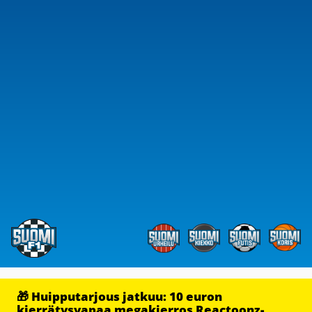
🎁 Huipputarjous jatkuu: 10 euron
kierrätysvapaa megakierros Reactoonz-