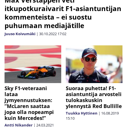
itkupotkuraivarit F1-asiantuntijan
kommenteista – ei suostu
puhumaan mediajätille
Juuso Koivumäki
|
30.10.2022
17:02
Sky F1-veteraani
Suoraa puhetta! F1-
lataa
asiantuntija arvosteli
jymyennustuksen:
tulokaskuskin
”McLaren saattaa
ylennystä Red Bullille
jopa olla nopeampi
Tuukka Hyttinen
|
16.08.2019
kuin Mercedes!”
15:10
Antti Nikander
|
24.03.2021