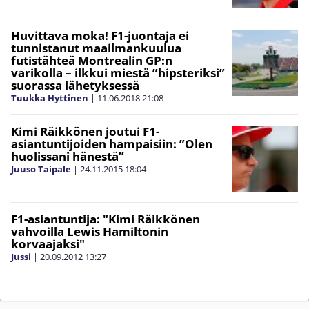
Huvittava moka! F1-juontaja ei
tunnistanut maailmankuulua
futistähteä Montrealin GP:n
varikolla – ilkkui miestä ”hipsteriksi”
suorassa lähetyksessä
Tuukka Hyttinen
|
11.06.2018
21:08
Kimi Räikkönen joutui F1-
asiantuntijoiden hampaisiin: ”Olen
huolissani hänestä”
Juuso Taipale
|
24.11.2015
18:04
F1-asiantuntija: "Kimi Räikkönen
vahvoilla Lewis Hamiltonin
korvaajaksi"
Jussi
|
20.09.2012
13:27