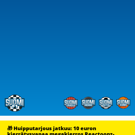
🎁 Huipputarjous jatkuu: 10 euron
kierrätysvapaa megakierros Reactoonz-