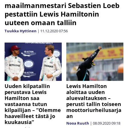
maailmanmestari Sebastien Loeb
pestattiin Lewis Hamiltonin
uuteen omaan talliin
Tuukka Hyttinen
|
11.12.2020
07:56
Uuden kilpatallin
Lewis Hamilton
perustava Lewis
aloittaa uuden
Hamilton saa
aluevaltauksen –
vastaansa tutun
perusti tallin toiseen
kilpailijan – ”Olemme
moottoriurheilusarja
haaveilleet tästä jo
an
kuukausia”
Nooa Ruuth
|
08.09.2020
09:18