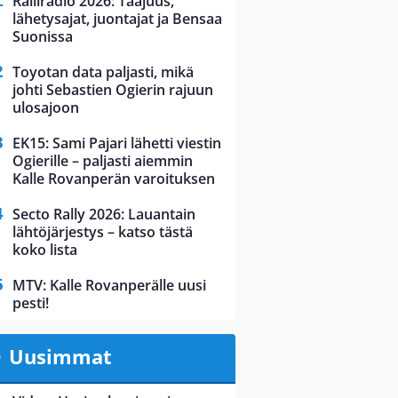
Ralliradio 2026: Taajuus,
lähetysajat, juontajat ja Bensaa
Suonissa
Toyotan data paljasti, mikä
johti Sebastien Ogierin rajuun
ulosajoon
EK15: Sami Pajari lähetti viestin
Ogierille – paljasti aiemmin
Kalle Rovanperän varoituksen
Secto Rally 2026: Lauantain
lähtöjärjestys – katso tästä
koko lista
MTV: Kalle Rovanperälle uusi
pesti!
Uusimmat