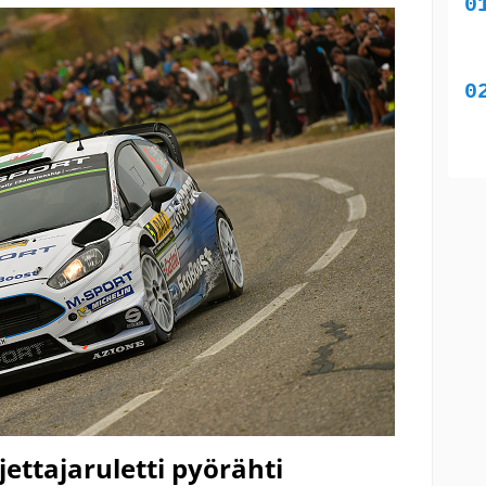
jettajaruletti pyörähti