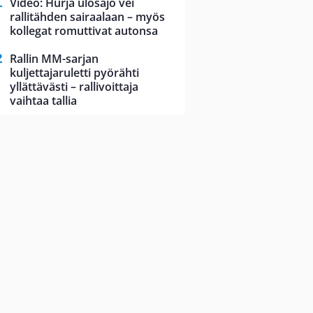
Video: Hurja ulosajo vei
rallitähden sairaalaan – myös
kollegat romuttivat autonsa
Rallin MM-sarjan
kuljettajaruletti pyörähti
yllättävästi – rallivoittaja
vaihtaa tallia