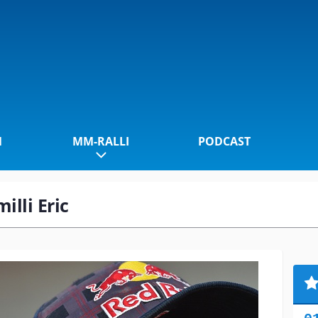
1
MM-RALLI
PODCAST
illi Eric