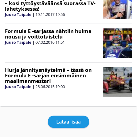
– kosi tyttöystäväänsä suorassa TV-
lähetyksessä!
Juuso Taipale
|
19.11.2017
19:56
Formula E -sarjassa nähtiin huima
nousu ja voittotaistelu
Juuso Taipale
|
07.02.2016
11:51
Hurja jännitysnäytelmä – tässä on
Formula E -sarjan ensimmäinen
maailmanmestari
Juuso Taipale
|
28.06.2015
19:00
Lataa lisää