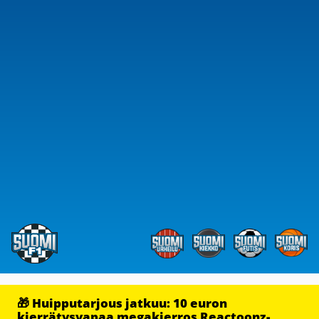
🎁 Huipputarjous jatkuu: 10 euron
kierrätysvapaa megakierros Reactoonz-