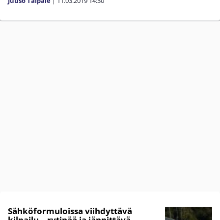
Juuso Taipale
|
11.03.2019
14:30
Sähköformuloissa viihdyttävä
kilpailu – rytinää ja jännittävä