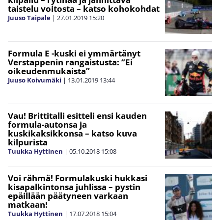
taistelu voitosta – katso kohokohdat
Juuso Taipale
|
27.01.2019
15:20
Formula E -kuski ei ymmärtänyt
Verstappenin rangaistusta: ”Ei
oikeudenmukaista”
Juuso Koivumäki
|
13.01.2019
13:44
Vau! Brittitalli esitteli ensi kauden
formula-autonsa ja
kuskikaksikkonsa – katso kuva
kilpurista
Tuukka Hyttinen
|
05.10.2018
15:08
Voi rähmä! Formulakuski hukkasi
kisapalkintonsa juhlissa – pystin
epäillään päätyneen varkaan
matkaan!
Tuukka Hyttinen
|
17.07.2018
15:04