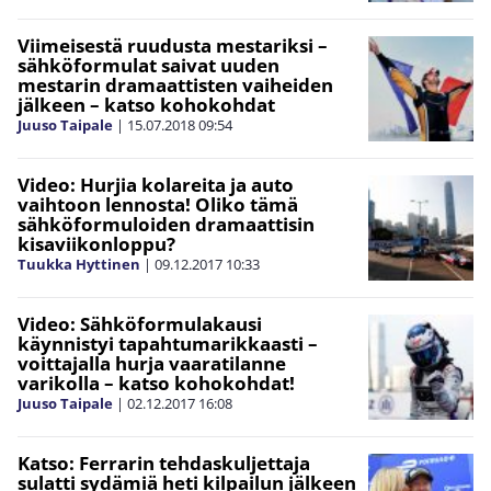
Viimeisestä ruudusta mestariksi –
sähköformulat saivat uuden
mestarin dramaattisten vaiheiden
jälkeen – katso kohokohdat
Juuso Taipale
|
15.07.2018
09:54
Video: Hurjia kolareita ja auto
vaihtoon lennosta! Oliko tämä
sähköformuloiden dramaattisin
kisaviikonloppu?
Tuukka Hyttinen
|
09.12.2017
10:33
Video: Sähköformulakausi
käynnistyi tapahtumarikkaasti –
voittajalla hurja vaaratilanne
varikolla – katso kohokohdat!
Juuso Taipale
|
02.12.2017
16:08
Katso: Ferrarin tehdaskuljettaja
sulatti sydämiä heti kilpailun jälkeen