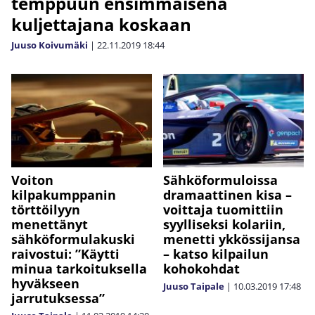
temppuun ensimmäisenä
kuljettajana koskaan
Juuso Koivumäki
|
22.11.2019
18:44
Voiton
Sähköformuloissa
kilpakumppanin
dramaattinen kisa –
törttöilyyn
voittaja tuomittiin
menettänyt
syylliseksi kolariin,
sähköformulakuski
menetti ykkössijansa
raivostui: ”Käytti
– katso kilpailun
minua tarkoituksella
kohokohdat
hyväkseen
Juuso Taipale
|
10.03.2019
17:48
jarrutuksessa”