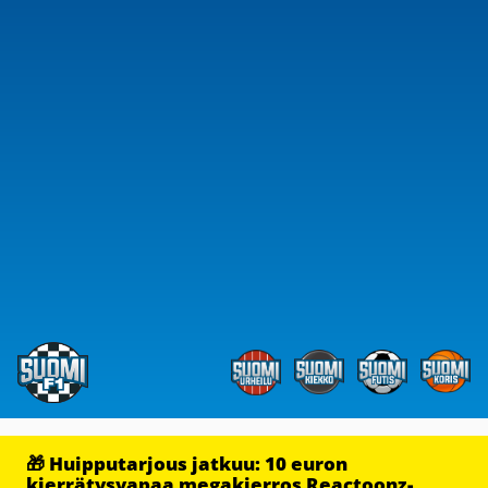
🎁 Huipputarjous jatkuu: 10 euron
kierrätysvapaa megakierros Reactoonz-