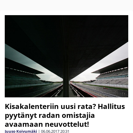
Kisakalenteriin uusi rata? Hallitus
pyytänyt radan omistajia
avaamaan neuvottelut!
Juuso Koivumäki
|
06.06.2017
20:31