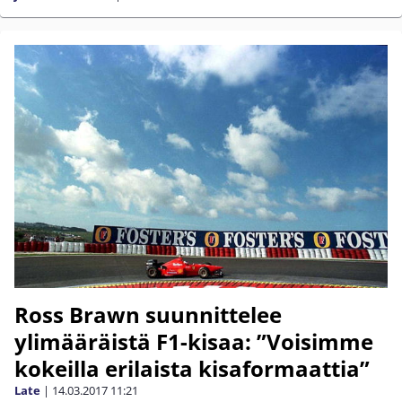
Ross Brawn suunnittelee
ylimääräistä F1-kisaa: ”Voisimme
kokeilla erilaista kisaformaattia”
Late
|
14.03.2017
11:21