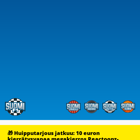
🎁 Huipputarjous jatkuu: 10 euron
kierrätysvapaa megakierros Reactoonz-