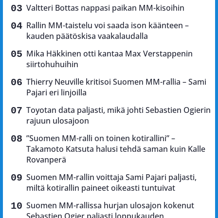
Valtteri Bottas nappasi paikan MM-kisoihin
Rallin MM-taistelu voi saada ison käänteen –
kauden päätöskisa vaakalaudalla
Mika Häkkinen otti kantaa Max Verstappenin
siirtohuhuihin
Thierry Neuville kritisoi Suomen MM-rallia – Sami
Pajari eri linjoilla
Toyotan data paljasti, mikä johti Sebastien Ogierin
rajuun ulosajoon
”Suomen MM-ralli on toinen kotirallini” –
Takamoto Katsuta halusi tehdä saman kuin Kalle
Rovanperä
Suomen MM-rallin voittaja Sami Pajari paljasti,
miltä kotirallin paineet oikeasti tuntuivat
Suomen MM-rallissa hurjan ulosajon kokenut
Sebastien Ogier paljasti loppukauden