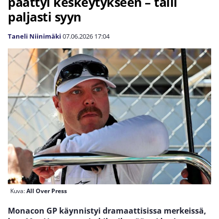
päättyi keskeytykseen – talli
paljasti syyn
Taneli Niinimäki
07.06.2026
17:04
Kuva:
All Over Press
Monacon GP käynnistyi dramaattisissa merkeissä,