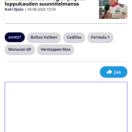
loppukauden suunnitelmansa
Kati Ojala
|
03.08.2026
15:59
AIHEET
Bottas Valtteri
Cadillac
Formula 1
Monacon GP
Verstappen Max
Jaa
1€ = 10€ arvosta
ilmaiskierroksia ilman
kierrätystä!
Talleta 1€