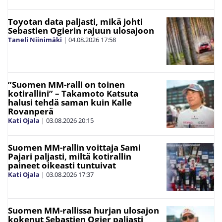
Toyotan data paljasti, mikä johti
Sebastien Ogierin rajuun ulosajoon
Taneli Niinimäki
|
04.08.2026
17:58
”Suomen MM-ralli on toinen
kotirallini” – Takamoto Katsuta
halusi tehdä saman kuin Kalle
Rovanperä
Kati Ojala
|
03.08.2026
20:15
Suomen MM-rallin voittaja Sami
Pajari paljasti, miltä kotirallin
paineet oikeasti tuntuivat
Kati Ojala
|
03.08.2026
17:37
Suomen MM-rallissa hurjan ulosajon
kokenut Sebastien Ogier paljasti