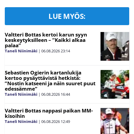
LUE MYÖS:
Valtteri Bottas kertoi karun syyn
keskeytyksilleen – ”Kaikki alkaa
palaa”
Taneli Niinimäki
|
06.08.2026
23:14
Sebastien Ogierin kartanlukija
kertoo pysäyttävistä hetkistä:
”Nostin katseeni ja näin suuret puut
edessämme”
Taneli Niinimäki
|
06.08.2026
16:44
Valtteri Bottas nappasi paikan MM-
kisoihin
Taneli Niinimäki
|
06.08.2026
12:49