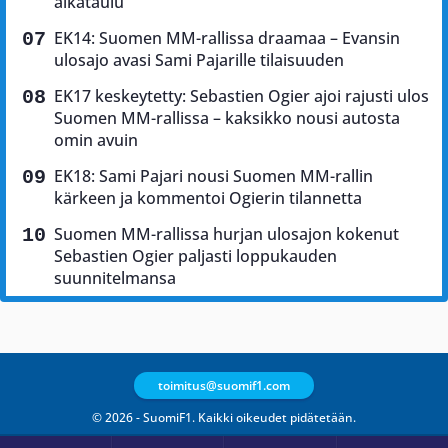
aikataulu
EK14: Suomen MM-rallissa draamaa – Evansin
ulosajo avasi Sami Pajarille tilaisuuden
EK17 keskeytetty: Sebastien Ogier ajoi rajusti ulos
Suomen MM-rallissa – kaksikko nousi autosta
omin avuin
EK18: Sami Pajari nousi Suomen MM-rallin
kärkeen ja kommentoi Ogierin tilannetta
Suomen MM-rallissa hurjan ulosajon kokenut
Sebastien Ogier paljasti loppukauden
suunnitelmansa
toimitus@suomif1.com
© 2026 - SuomiF1. Kaikki oikeudet pidätetään.