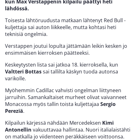
kun Max Verstappenin kilpailu päättyi heti
lähdössä.
Toisesta lähtöruudusta matkaan lähtenyt Red Bull -
kuljettaja sai auton liikkeelle, mutta kohtasi heti
teknisiä ongelmia.
Verstappen joutui lopulta jättämään leikin kesken jo
ensimmäisen kierroksen päätteeksi.
Keskeytysten lista sai jatkoa 18. kierroksella, kun
Valtteri Bottas
sai tallilta käskyn tuoda autonsa
varikolle.
Myöhemmin Cadillac vahvisti ongelman liittyneen
jarruihin. Samankaltaiset murheet olivat vaivanneet
Monacossa myös tallin toista kuljettajaa
Sergio
Pereziä
.
Kilpailun kärjessä nähdään Mercedeksen
Kimi
Antonellin
vakuuttavaa hallintaa. Nuori italialaistähti
on matkalla jo viidenteen peräkkäiseen voittoonsa.