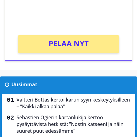
Saat heti 50 ilmaiskierrosta Tuohi 1000 -
peliin (arvo 0,20€ per kierros)!
Ei kierrätysvaatimusta!
PELAA NYT
Uusimmat
Valtteri Bottas kertoi karun syyn keskeytyksilleen
– ”Kaikki alkaa palaa”
Sebastien Ogierin kartanlukija kertoo
pysäyttävistä hetkistä: ”Nostin katseeni ja näin
suuret puut edessämme”