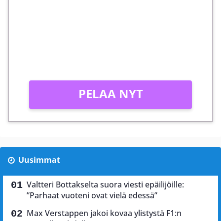
megakierros Reactoonz-
peliin – vain 1 eurolla!
Peli: Reactoonz
Vain uusille asiakkaille!
PELAA NYT
Uusimmat
Valtteri Bottakselta suora viesti epäilijöille:
”Parhaat vuoteni ovat vielä edessä”
Max Verstappen jakoi kovaa ylistystä F1:n