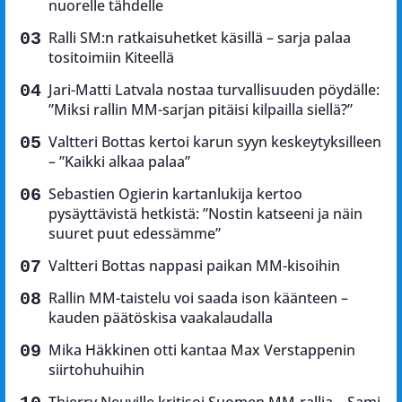
nuorelle tähdelle
Ralli SM:n ratkaisuhetket käsillä – sarja palaa
tositoimiin Kiteellä
Jari-Matti Latvala nostaa turvallisuuden pöydälle:
”Miksi rallin MM-sarjan pitäisi kilpailla siellä?”
Valtteri Bottas kertoi karun syyn keskeytyksilleen
– ”Kaikki alkaa palaa”
Sebastien Ogierin kartanlukija kertoo
pysäyttävistä hetkistä: ”Nostin katseeni ja näin
suuret puut edessämme”
Valtteri Bottas nappasi paikan MM-kisoihin
Rallin MM-taistelu voi saada ison käänteen –
kauden päätöskisa vaakalaudalla
Mika Häkkinen otti kantaa Max Verstappenin
siirtohuhuihin
Thierry Neuville kritisoi Suomen MM-rallia – Sami