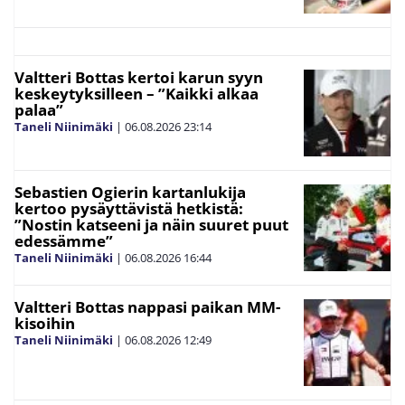
Valtteri Bottas kertoi karun syyn
keskeytyksilleen – ”Kaikki alkaa
palaa”
Taneli Niinimäki
|
06.08.2026
23:14
Sebastien Ogierin kartanlukija
kertoo pysäyttävistä hetkistä:
”Nostin katseeni ja näin suuret puut
edessämme”
Taneli Niinimäki
|
06.08.2026
16:44
Valtteri Bottas nappasi paikan MM-
kisoihin
Taneli Niinimäki
|
06.08.2026
12:49