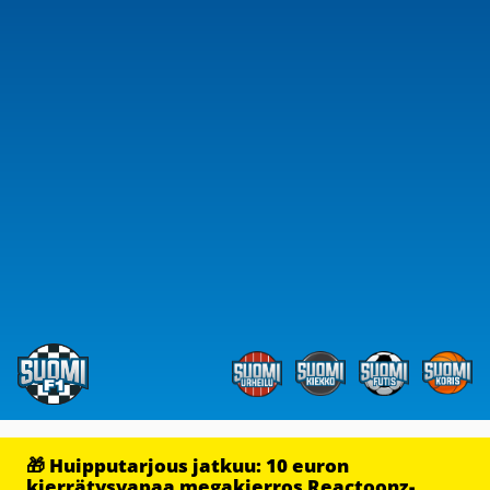
🎁 Huipputarjous jatkuu: 10 euron
kierrätysvapaa megakierros Reactoonz-