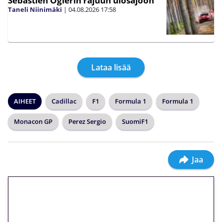
Sebastien Ogierin rajuun ulosajoon
Taneli Niinimäki
|
04.08.2026
17:58
Lataa lisää
AIHEET
Cadillac
F1
Formula 1
Formula 1
Monacon GP
Perez Sergio
SuomiF1
Jaa
🎁 Huipputarjous jatkuu: 10
euron kierrätysvapaa