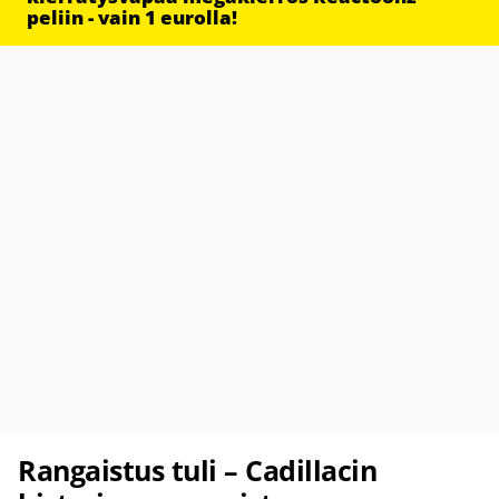
peliin - vain 1 eurolla!
Rangaistus tuli – Cadillacin