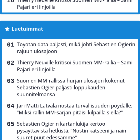
Pajari eri linjoilla
Luetuimmat
Toyotan data paljasti, mikä johti Sebastien Ogierin
rajuun ulosajoon
Thierry Neuville kritisoi Suomen MM-rallia – Sami
Pajari eri linjoilla
Suomen MM-rallissa hurjan ulosajon kokenut
Sebastien Ogier paljasti loppukauden
suunnitelmansa
Jari-Matti Latvala nostaa turvallisuuden pöydälle:
”Miksi rallin MM-sarjan pitäisi kilpailla siellä?”
Sebastien Ogierin kartanlukija kertoo
pysäyttävistä hetkistä: ”Nostin katseeni ja näin
suuret puut edessämme”