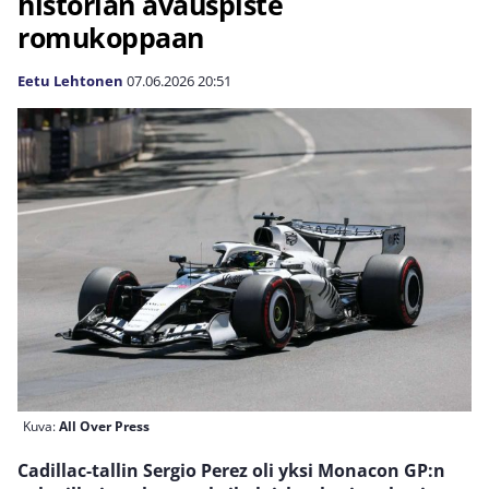
historian avauspiste
romukoppaan
Eetu Lehtonen
07.06.2026
20:51
Kuva:
All Over Press
Cadillac-tallin Sergio Perez oli yksi Monacon GP:n