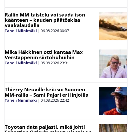
Rallin MM-taistelu voi saada ison
käänteen – kauden päätöskisa
vaakalaudalla
Taneli Niinimäki
|
06.08.2026
00:07
Mika Häkkinen otti kantaa Max
Verstappenin siirtohuhuihin
Taneli Niinimäki
|
05.08.2026
23:31
Thierry Neuville kritisoi Suomen
MM-rallia – Sami Pajari eri linjoilla
Taneli Niinimäki
|
04.08.2026
22:42
Toyotan data paljasti, mikä johti