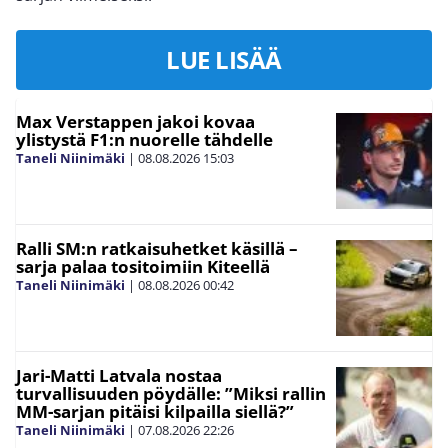
LUE LISÄÄ
Max Verstappen jakoi kovaa
ylistystä F1:n nuorelle tähdelle
Taneli Niinimäki
|
08.08.2026
15:03
Ralli SM:n ratkaisuhetket käsillä –
sarja palaa tositoimiin Kiteellä
Taneli Niinimäki
|
08.08.2026
00:42
Jari-Matti Latvala nostaa
turvallisuuden pöydälle: ”Miksi rallin
MM-sarjan pitäisi kilpailla siellä?”
Taneli Niinimäki
|
07.08.2026
22:26