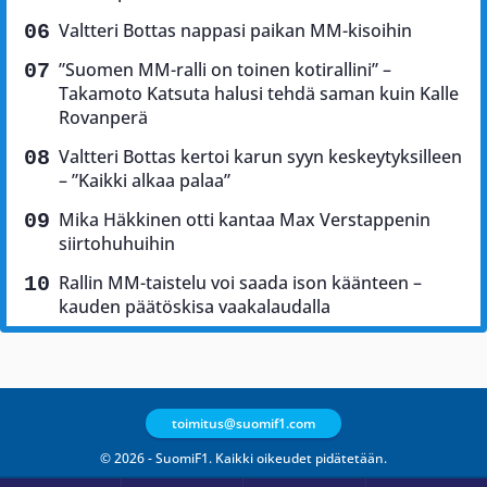
Valtteri Bottas nappasi paikan MM-kisoihin
”Suomen MM-ralli on toinen kotirallini” –
Takamoto Katsuta halusi tehdä saman kuin Kalle
Rovanperä
Valtteri Bottas kertoi karun syyn keskeytyksilleen
– ”Kaikki alkaa palaa”
Mika Häkkinen otti kantaa Max Verstappenin
siirtohuhuihin
Rallin MM-taistelu voi saada ison käänteen –
kauden päätöskisa vaakalaudalla
toimitus@suomif1.com
© 2026 - SuomiF1. Kaikki oikeudet pidätetään.