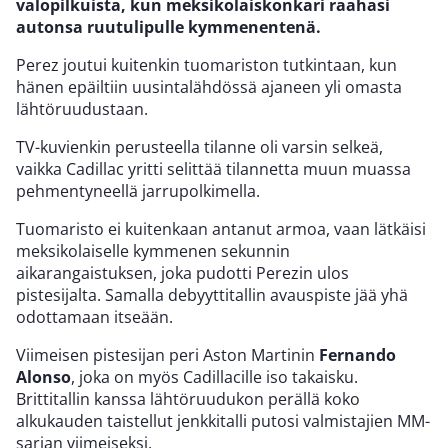
valopilkuista, kun meksikolaiskonkari raahasi
autonsa ruutulipulle kymmenentenä.
Perez joutui kuitenkin tuomariston tutkintaan, kun
hänen epäiltiin uusintalähdössä ajaneen yli omasta
lähtöruudustaan.
TV-kuvienkin perusteella tilanne oli varsin selkeä,
vaikka Cadillac yritti selittää tilannetta muun muassa
pehmentyneellä jarrupolkimella.
Tuomaristo ei kuitenkaan antanut armoa, vaan lätkäisi
meksikolaiselle kymmenen sekunnin
aikarangaistuksen, joka pudotti Perezin ulos
pistesijalta. Samalla debyyttitallin avauspiste jää yhä
odottamaan itseään.
Viimeisen pistesijan peri Aston Martinin
Fernando
Alonso
, joka on myös Cadillacille iso takaisku.
Brittitallin kanssa lähtöruudukon perällä koko
alkukauden taistellut jenkkitalli putosi valmistajien MM-
sarjan viimeiseksi.