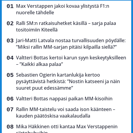
Max Verstappen jakoi kovaa ylistystä F1:n
nuorelle tähdelle
Ralli SM:n ratkaisuhetket käsillä – sarja palaa
tositoimiin Kiteellä
Jari-Matti Latvala nostaa turvallisuuden pöydälle:
”Miksi rallin MM-sarjan pitäisi kilpailla siellä?”
Valtteri Bottas kertoi karun syyn keskeytyksilleen
– ”Kaikki alkaa palaa”
Sebastien Ogierin kartanlukija kertoo
pysäyttävistä hetkistä: ”Nostin katseeni ja näin
suuret puut edessämme”
Valtteri Bottas nappasi paikan MM-kisoihin
Rallin MM-taistelu voi saada ison käänteen –
kauden päätöskisa vaakalaudalla
Mika Häkkinen otti kantaa Max Verstappenin
siirtohuhuihin