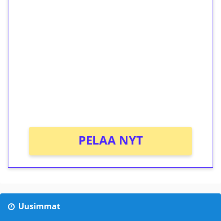
1€ = 10€ arvosta
ilmaiskierroksia ilman
kierrätystä!
Talleta 1€
Saat heti 50 ilmaiskierrosta Tuohi 1000 -
peliin (arvo 0,20€ per kierros)!
Ei kierrätysvaatimusta!
PELAA NYT
Uusimmat