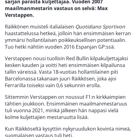
sarjan parasta kuljettajaa. Vuoden 2007
maailmanmestarin vastaus on selvä: Max
Verstappen.
Räikkönen muisteli italialaisen
Quotidiano Sportivon
haastattelussa hetkeä, jolloin hän ensimmäisen kerran
ymmärsi hollantilaisen poikkeuksellisen potentiaalin.
Tuo hetki nähtiin vuoden 2016 Espanjan GP:ssä.
Verstappen nousi tuolloin Red Bullin kilpakuljettajaksi
kesken kauden ja voitti heti ensimmäisen kilpailunsa
tallin väreissä. Vasta 18-vuotias hollantilainen piti
Barcelonassa takanaan juuri Räikkösen, joka ajoi
Ferrarilla toiseksi vain 0,6 sekunnin erolla.
Sittemmin Verstappen on noussut F1:n kirkkaimpien
tähtien joukkoon. Ensimmäinen maailmanmestaruus
tuli vuonna 2021, minkä jälkeen hän nappasi vielä
kolme kuljettajien mestaruutta lisää.
Kun Räikköseltä kysyttiin nykyruudukon kovinta nimeä,
suomalaisen vastaus tuli heti.