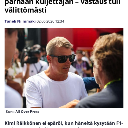
parhaan kuljettajan – vastaus tuli
välittömästi
Taneli Niinimäki
02.06.2026
12:34
Kuva:
All Over Press
Kimi Räikkönen ei epäröi, kun häneltä kysytään F1-