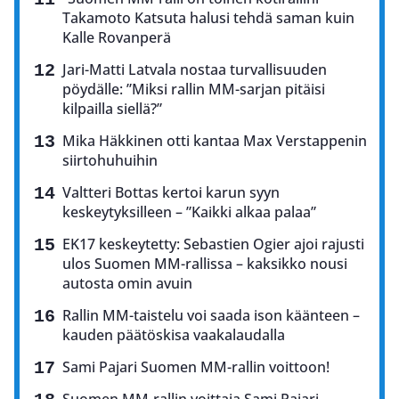
Takamoto Katsuta halusi tehdä saman kuin
Kalle Rovanperä
Jari-Matti Latvala nostaa turvallisuuden
pöydälle: ”Miksi rallin MM-sarjan pitäisi
kilpailla siellä?”
Mika Häkkinen otti kantaa Max Verstappenin
siirtohuhuihin
Valtteri Bottas kertoi karun syyn
keskeytyksilleen – ”Kaikki alkaa palaa”
EK17 keskeytetty: Sebastien Ogier ajoi rajusti
ulos Suomen MM-rallissa – kaksikko nousi
autosta omin avuin
Rallin MM-taistelu voi saada ison käänteen –
kauden päätöskisa vaakalaudalla
Sami Pajari Suomen MM-rallin voittoon!
Suomen MM-rallin voittaja Sami Pajari