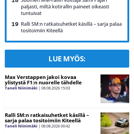
paljasti, miltä kotirallin paineet oikeasti
tuntuivat
Ralli SM:n ratkaisuhetket käsillä – sarja palaa
tositoimiin Kiteellä
LUE MYÖS:
Max Verstappen jakoi kovaa
ylistystä F1:n nuorelle tähdelle
Taneli Niinimäki
|
08.08.2026
15:03
Ralli SM:n ratkaisuhetket käsillä –
sarja palaa tositoimiin Kiteellä
Taneli Niinimäki
|
08.08.2026
00:42