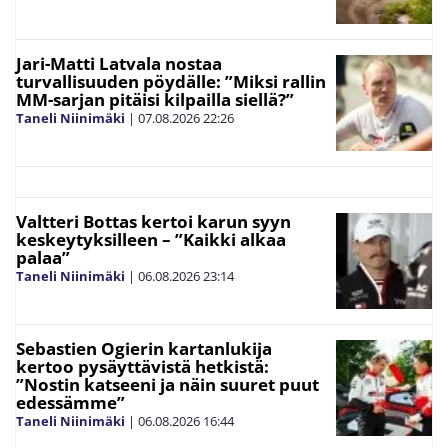
Jari-Matti Latvala nostaa
turvallisuuden pöydälle: ”Miksi rallin
MM-sarjan pitäisi kilpailla siellä?”
Taneli Niinimäki
|
07.08.2026
22:26
Valtteri Bottas kertoi karun syyn
keskeytyksilleen – ”Kaikki alkaa
palaa”
Taneli Niinimäki
|
06.08.2026
23:14
Sebastien Ogierin kartanlukija
kertoo pysäyttävistä hetkistä:
”Nostin katseeni ja näin suuret puut
edessämme”
Taneli Niinimäki
|
06.08.2026
16:44