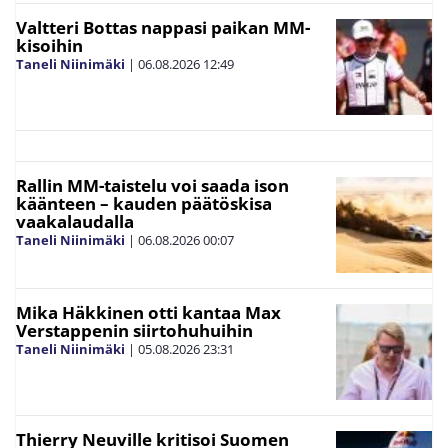
Valtteri Bottas nappasi paikan MM-
kisoihin
Taneli Niinimäki
|
06.08.2026
12:49
Rallin MM-taistelu voi saada ison
käänteen – kauden päätöskisa
vaakalaudalla
Taneli Niinimäki
|
06.08.2026
00:07
Mika Häkkinen otti kantaa Max
Verstappenin siirtohuhuihin
Taneli Niinimäki
|
05.08.2026
23:31
Thierry Neuville kritisoi Suomen