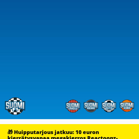
🎁 Huipputarjous jatkuu: 10 euron
kierrätysvapaa megakierros Reactoonz-