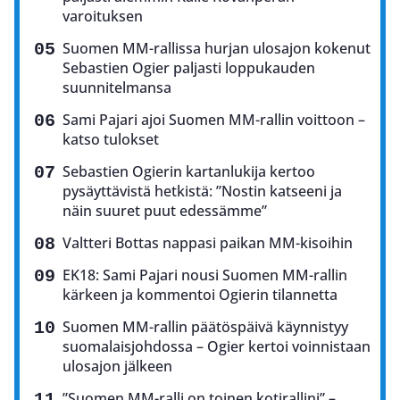
varoituksen
Suomen MM-rallissa hurjan ulosajon kokenut
Sebastien Ogier paljasti loppukauden
suunnitelmansa
Sami Pajari ajoi Suomen MM-rallin voittoon –
katso tulokset
Sebastien Ogierin kartanlukija kertoo
pysäyttävistä hetkistä: ”Nostin katseeni ja
näin suuret puut edessämme”
Valtteri Bottas nappasi paikan MM-kisoihin
EK18: Sami Pajari nousi Suomen MM-rallin
kärkeen ja kommentoi Ogierin tilannetta
Suomen MM-rallin päätöspäivä käynnistyy
suomalaisjohdossa – Ogier kertoi voinnistaan
ulosajon jälkeen
”Suomen MM-ralli on toinen kotirallini” –