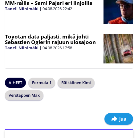
MM-rallia – Sami Pajari eri linjoilla
Taneli Niinimäki
|
04.08.2026
22:42
Toyotan data paljasti, mikä johti
Sebastien Ogierin rajuun ulosajoon
Taneli Niinimäki
|
04.08.2026
17:58
AIHEET
Formula 1
Räikkönen Kimi
Verstappen Max
Jaa