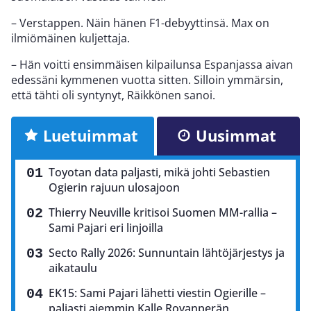
– Verstappen. Näin hänen F1-debyyttinsä. Max on
ilmiömäinen kuljettaja.
– Hän voitti ensimmäisen kilpailunsa Espanjassa aivan
edessäni kymmenen vuotta sitten. Silloin ymmärsin,
että tähti oli syntynyt, Räikkönen sanoi.
Luetuimmat
Uusimmat
Toyotan data paljasti, mikä johti Sebastien
Ogierin rajuun ulosajoon
Thierry Neuville kritisoi Suomen MM-rallia –
Sami Pajari eri linjoilla
Secto Rally 2026: Sunnuntain lähtöjärjestys ja
aikataulu
EK15: Sami Pajari lähetti viestin Ogierille –
paljasti aiemmin Kalle Rovanperän