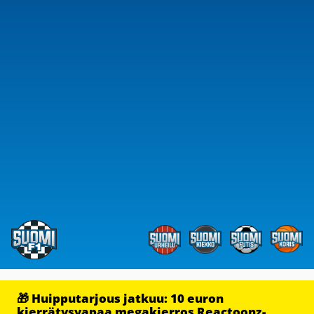
🎁 Huipputarjous jatkuu: 10 euron
kierrätysvapaa megakierros Reactoonz-