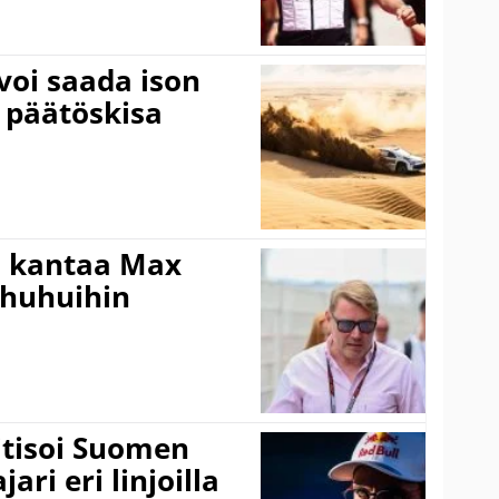
voi saada ison
 päätöskisa
i kantaa Max
ohuhuihin
itisoi Suomen
ari eri linjoilla