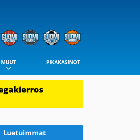
MUUT
PIKAKASINOT
egakierros
Luetuimmat