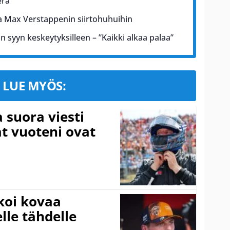
erä
a Max Verstappenin siirtohuhuihin
un syyn keskeytyksilleen – ”Kaikki alkaa palaa”
LUE MYÖS:
a suora viesti
at vuoteni ovat
koi kovaa
lle tähdelle