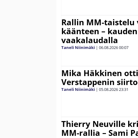
Rallin MM-taistelu 
käänteen – kauden
vaakalaudalla
Taneli Niinimäki
|
06.08.2026
00:07
Mika Häkkinen ott
Verstappenin siirt
Taneli Niinimäki
|
05.08.2026
23:31
Thierry Neuville kr
MM-rallia – Sami Paj