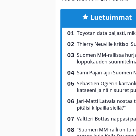
Luetuimmat
Toyotan data paljasti, mi
Thierry Neuville kritisoi S
Suomen MM-rallissa hurja
loppukauden suunnitelm
Sami Pajari ajoi Suomen M
Sebastien Ogierin kartanlu
katseeni ja näin suuret 
Jari-Matti Latvala nostaa 
pitäisi kilpailla siellä?”
Valtteri Bottas nappasi p
”Suomen MM-ralli on toine