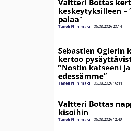
Valtteri Bottas ker
keskeytyksilleen – 
palaa”
Taneli Niinimäki
|
06.08.2026
23:14
Sebastien Ogierin 
kertoo pysäyttävist
”Nostin katseeni j
edessämme”
Taneli Niinimäki
|
06.08.2026
16:44
Valtteri Bottas na
kisoihin
Taneli Niinimäki
|
06.08.2026
12:49