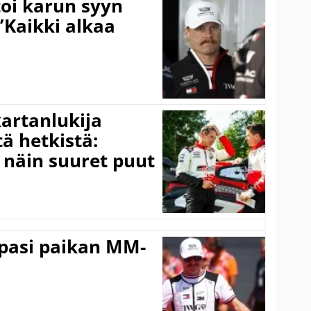
toi karun syyn
”Kaikki alkaa
kartanlukija
ä hetkistä:
a näin suuret puut
ppasi paikan MM-