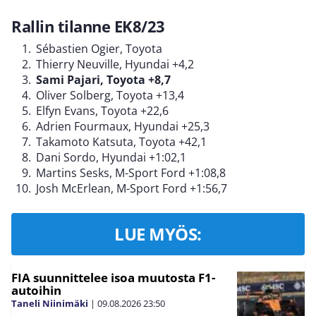
Rallin tilanne EK8/23
Sébastien Ogier, Toyota
Thierry Neuville, Hyundai +4,2
Sami Pajari, Toyota +8,7
Oliver Solberg, Toyota +13,4
Elfyn Evans, Toyota +22,6
Adrien Fourmaux, Hyundai +25,3
Takamoto Katsuta, Toyota +42,1
Dani Sordo, Hyundai +1:02,1
Martins Sesks, M-Sport Ford +1:08,8
Josh McErlean, M-Sport Ford +1:56,7
LUE MYÖS:
FIA suunnittelee isoa muutosta F1-
autoihin
Taneli Niinimäki
|
09.08.2026
23:50