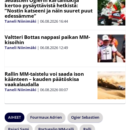
Sebastien Ogierin kartanlukija
kertoo pysäyttävistä hetkistä:
”Nostin katseeni ja näin suuret puut
edessämme”
Taneli Niinimäki
|
06.08.2026
16:44
Valtteri Bottas nappasi paikan MM-
kisoihin
Taneli Niinimäki
|
06.08.2026
12:49
Rallin MM-taistelu voi saada ison
käänteen – kauden päätöskisa
vaakalaudalla
Taneli Niinimäki
|
06.08.2026
00:07
AIHEET
Fourmaux Adrien
Ogier Sebastien
Pajari Sami
Portugalin MM-ralli
Ralli