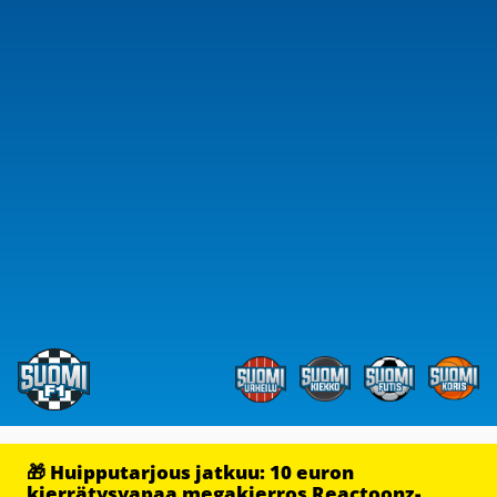
🎁 Huipputarjous jatkuu: 10 euron
kierrätysvapaa megakierros Reactoonz-