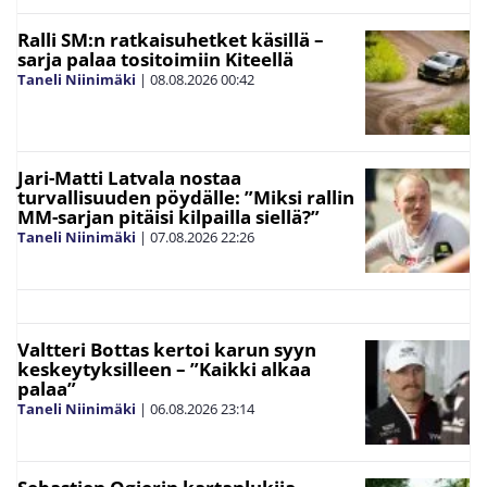
Ralli SM:n ratkaisuhetket käsillä –
sarja palaa tositoimiin Kiteellä
Taneli Niinimäki
|
08.08.2026
00:42
Jari-Matti Latvala nostaa
turvallisuuden pöydälle: ”Miksi rallin
MM-sarjan pitäisi kilpailla siellä?”
Taneli Niinimäki
|
07.08.2026
22:26
Valtteri Bottas kertoi karun syyn
keskeytyksilleen – ”Kaikki alkaa
palaa”
Taneli Niinimäki
|
06.08.2026
23:14