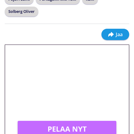
Solberg Oliver
Jaa
🎁 Huipputarjous jatkuu: 10
euron kierrätysvapaa
megakierros Reactoonz-
peliin – vain 1 eurolla!
Peli: Reactoonz
Vain uusille asiakkaille!
PELAA NYT