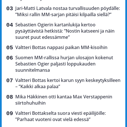
Jari-Matti Latvala nostaa turvallisuuden pöydälle:
”Miksi rallin MM-sarjan pitäisi kilpailla siellä?”
Sebastien Ogierin kartanlukija kertoo
pysäyttävistä hetkistä: ”Nostin katseeni ja näin
suuret puut edessämme”
Valtteri Bottas nappasi paikan MM-kisoihin
Suomen MM-rallissa hurjan ulosajon kokenut
Sebastien Ogier paljasti loppukauden
suunnitelmansa
Valtteri Bottas kertoi karun syyn keskeytyksilleen
– ”Kaikki alkaa palaa”
Mika Häkkinen otti kantaa Max Verstappenin
siirtohuhuihin
Valtteri Bottakselta suora viesti epäilijöille:
”Parhaat vuoteni ovat vielä edessä”