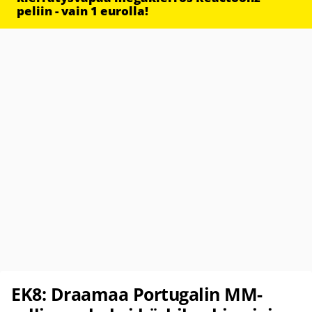
peliin - vain 1 eurolla!
EK8: Draamaa Portugalin MM-