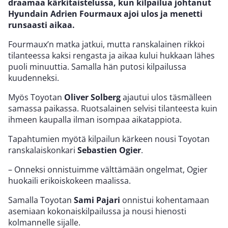
draamaa kärkitaistelussa, kun kilpailua johtanut
Hyundain Adrien Fourmaux ajoi ulos ja menetti
runsaasti aikaa.
Fourmaux’n matka jatkui, mutta ranskalainen rikkoi
tilanteessa kaksi rengasta ja aikaa kului hukkaan lähes
puoli minuuttia. Samalla hän putosi kilpailussa
kuudenneksi.
Myös Toyotan
Oliver Solberg
ajautui ulos täsmälleen
samassa paikassa. Ruotsalainen selvisi tilanteesta kuin
ihmeen kaupalla ilman isompaa aikatappiota.
Tapahtumien myötä kilpailun kärkeen nousi Toyotan
ranskalaiskonkari
Sebastien Ogier
.
– Onneksi onnistuimme välttämään ongelmat, Ogier
huokaili erikoiskokeen maalissa.
Samalla Toyotan
Sami Pajari
onnistui kohentamaan
asemiaan kokonaiskilpailussa ja nousi hienosti
kolmannelle sijalle.