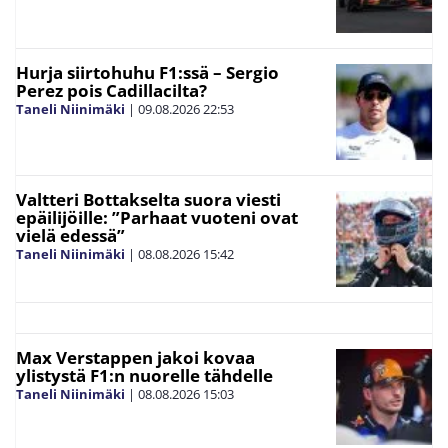
Hurja siirtohuhu F1:ssä – Sergio
Perez pois Cadillacilta?
Taneli Niinimäki
|
09.08.2026
22:53
Valtteri Bottakselta suora viesti
epäilijöille: ”Parhaat vuoteni ovat
vielä edessä”
Taneli Niinimäki
|
08.08.2026
15:42
Max Verstappen jakoi kovaa
ylistystä F1:n nuorelle tähdelle
Taneli Niinimäki
|
08.08.2026
15:03