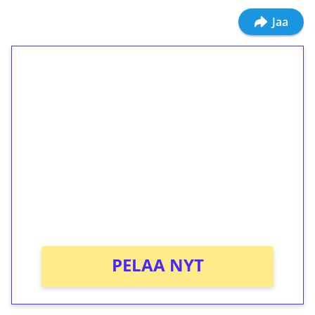
Jaa
1€ = 10€ arvosta
ilmaiskierroksia ilman
kierrätystä!
Talleta 1€
Saat heti 50 ilmaiskierrosta Tuohi 1000 -
peliin (arvo 0,20€ per kierros)!
Ei kierrätysvaatimusta!
PELAA NYT