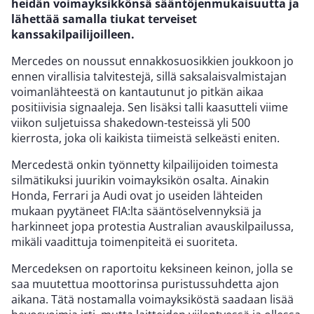
heidän voimayksikkönsä sääntöjenmukaisuutta ja
lähettää samalla tiukat terveiset
kanssakilpailijoilleen.
Mercedes on noussut ennakkosuosikkien joukkoon jo
ennen virallisia talvitestejä, sillä saksalaisvalmistajan
voimanlähteestä on kantautunut jo pitkän aikaa
positiivisia signaaleja. Sen lisäksi talli kaasutteli viime
viikon suljetuissa shakedown-testeissä yli 500
kierrosta, joka oli kaikista tiimeistä selkeästi eniten.
Mercedestä onkin työnnetty kilpailijoiden toimesta
silmätikuksi juurikin voimayksikön osalta. Ainakin
Honda, Ferrari ja Audi ovat jo useiden lähteiden
mukaan pyytäneet FIA:lta sääntöselvennyksiä ja
harkinneet jopa protestia Australian avauskilpailussa,
mikäli vaadittuja toimenpiteitä ei suoriteta.
Mercedeksen on raportoitu keksineen keinon, jolla se
saa muutettua moottorinsa puristussuhdetta ajon
aikana. Tätä nostamalla voimayksiköstä saadaan lisää