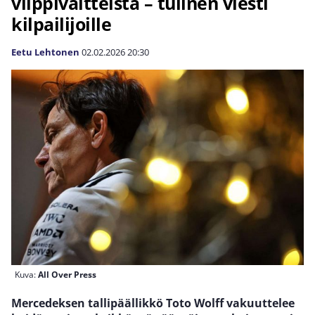
vilppiväitteistä – tulinen viesti
kilpailijoille
Eetu Lehtonen
02.02.2026
20:30
Kuva:
All Over Press
Mercedeksen tallipäällikkö Toto Wolff vakuuttelee