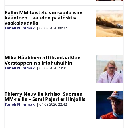
Rallin MM-taistelu voi saada ison
käänteen – kauden päätöskisa
vaakalaudalla
Taneli Niinimäki
|
06.08.2026
00:07
Mika Häkkinen otti kantaa Max
Verstappenin siirtohuhuihin
Taneli Niinimäki
|
05.08.2026
23:31
Thierry Neuville kritisoi Suomen
MM-rallia – Sami Pajari eri linjoilla
Taneli Niinimäki
|
04.08.2026
22:42