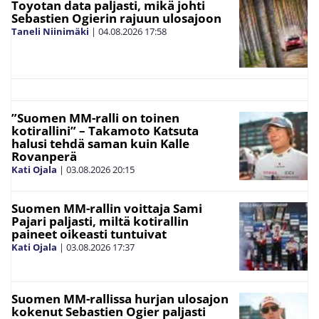
Toyotan data paljasti, mikä johti
Sebastien Ogierin rajuun ulosajoon
Taneli Niinimäki
|
04.08.2026
17:58
”Suomen MM-ralli on toinen
kotirallini” – Takamoto Katsuta
halusi tehdä saman kuin Kalle
Rovanperä
Kati Ojala
|
03.08.2026
20:15
Suomen MM-rallin voittaja Sami
Pajari paljasti, miltä kotirallin
paineet oikeasti tuntuivat
Kati Ojala
|
03.08.2026
17:37
Suomen MM-rallissa hurjan ulosajon
kokenut Sebastien Ogier paljasti