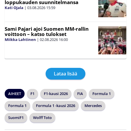
loppukauden suunnitelmansa
Kati Ojala
|
03.08.2026
15:59
Sami Pajari ajoi Suomen MM-rallin
voittoon – katso tulokset
Miikka Lahtinen
|
02.08.2026
16:00
Lataa lisää
AIHEET
F1
F1-kausi 2026
FIA
Formula 1
Formula 1
Formula 1 -kausi 2026
Mercedes
SuomiF1
Wolff Toto