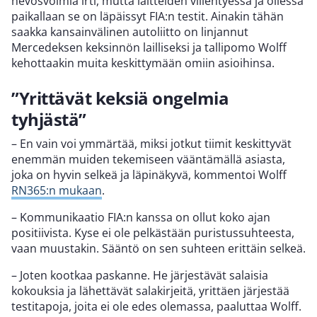
hevosvoimia irti, mutta laitteiden viilentyessä ja ollessa
paikallaan se on läpäissyt FIA:n testit. Ainakin tähän
saakka kansainvälinen autoliitto on linjannut
Mercedeksen keksinnön lailliseksi ja tallipomo Wolff
kehottaakin muita keskittymään omiin asioihinsa.
”Yrittävät keksiä ongelmia
tyhjästä”
– En vain voi ymmärtää, miksi jotkut tiimit keskittyvät
enemmän muiden tekemiseen vääntämällä asiasta,
joka on hyvin selkeä ja läpinäkyvä, kommentoi Wolff
RN365:n mukaan
.
– Kommunikaatio FIA:n kanssa on ollut koko ajan
positiivista. Kyse ei ole pelkästään puristussuhteesta,
vaan muustakin. Sääntö on sen suhteen erittäin selkeä.
– Joten kootkaa paskanne. He järjestävät salaisia
kokouksia ja lähettävät salakirjeitä, yrittäen järjestää
testitapoja, joita ei ole edes olemassa, paaluttaa Wolff.