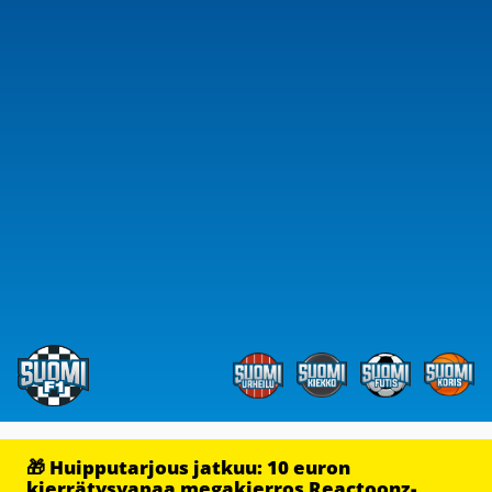
🎁 Huipputarjous jatkuu: 10 euron
kierrätysvapaa megakierros Reactoonz-