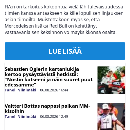
FIA:n on tarkoitus kokoontua vielä lähitulevaisuudessa
tiimien kanssa antaakseen kaikille lopullisen linjauksen
asian tiimoilta. Muistettakoon myös se, että
Mercedeksen lisäksi Red Bull on kehittänyt
vastaavanlaisen keksinnön voimayksikkönsä osalta.
LUE LISÄÄ
Sebastien Ogierin kartanlukija
kertoo pysäyttävistä hetkistä:
”Nostin katseeni ja näin suuret puut
edessämme”
Taneli Niinimäki
|
06.08.2026
16:44
Valtteri Bottas nappasi paikan MM-
kisoihin
Taneli Niinimäki
|
06.08.2026
12:49