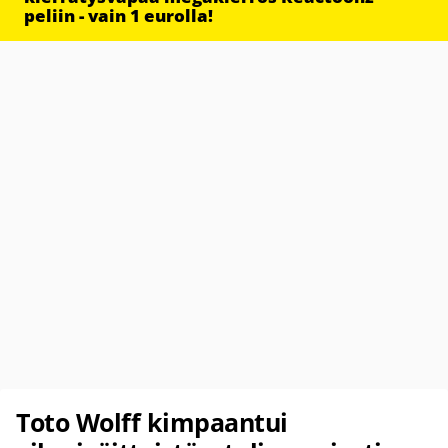
peliin - vain 1 eurolla!
Toto Wolff kimpaantui