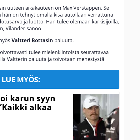
isin uuteen aikakauteen on Max Verstappen. Se
ä hän on tehnyt omalla kisa-autollaan verrattuna
odotusarvo ja luotto. Hän tulee olemaan kärkisijoilla,
n, Vilander sanoo.
 myös
Valtteri Bottasin
paluuta.
toivottavasti tulee mielenkiintoista seurattavaa
nolla Valtterin paluuta ja toivotaan menestystä!
LUE MYÖS:
toi karun syyn
”Kaikki alkaa