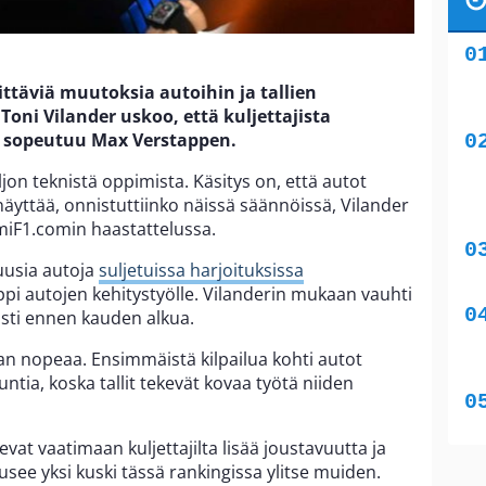
ttäviä muutoksia autoihin ja tallien
Toni Vilander uskoo, että kuljettajista
 sopeutuu Max Verstappen.
aljon teknistä oppimista. Käsitys on, että autot
äyttää, onnistuttiinko näissä säännöissä, Vilander
miF1.comin haastattelussa.
uusia autoja
suljetuissa harjoituksissa
appi autojen kehitystyölle. Vilanderin mukaan vauhti
ästi ennen kauden alkua.
an nopeaa. Ensimmäistä kilpailua kohti autot
ia, koska tallit tekevät kovaa työtä niiden
vat vaatimaan kuljettajilta lisää joustavuutta ja
see yksi kuski tässä rankingissa ylitse muiden.