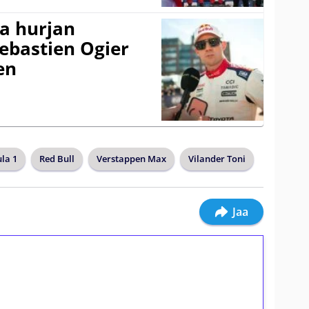
a hurjan
ebastien Ogier
en
la 1
Red Bull
Verstappen Max
Vilander Toni
Jaa
ilmaiskierroksia ilman