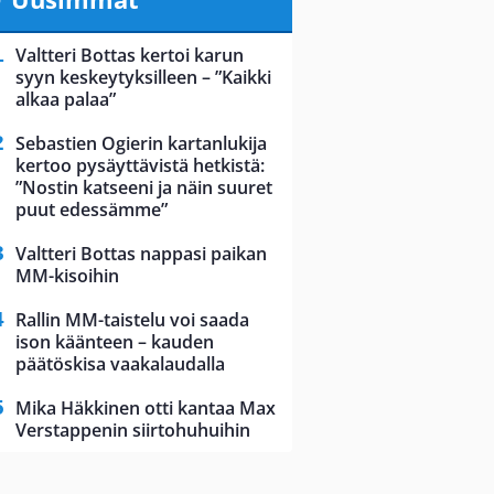
Valtteri Bottas kertoi karun
syyn keskeytyksilleen – ”Kaikki
alkaa palaa”
Sebastien Ogierin kartanlukija
kertoo pysäyttävistä hetkistä:
”Nostin katseeni ja näin suuret
puut edessämme”
Valtteri Bottas nappasi paikan
MM-kisoihin
Rallin MM-taistelu voi saada
ison käänteen – kauden
päätöskisa vaakalaudalla
Mika Häkkinen otti kantaa Max
Verstappenin siirtohuhuihin