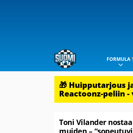
FORMULA 
🎁 Huipputarjous 
Reactoonz-peliin - 
Toni Vilander nostaa
muiden – “sopeutuvi