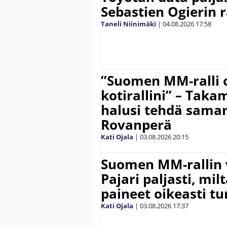
Sebastien Ogierin 
Taneli Niinimäki
|
04.08.2026
17:58
”Suomen MM-ralli 
kotirallini” – Tak
halusi tehdä saman
Rovanperä
Kati Ojala
|
03.08.2026
20:15
Suomen MM-rallin 
Pajari paljasti, milt
paineet oikeasti tu
Kati Ojala
|
03.08.2026
17:37