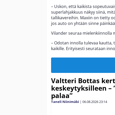
– Uskon, että kaikista sopeutuva
superlahjakkuus näkyy siinä, mit
tallikavereihin. Maxiin on tietty 
jos auto on yhtään sinne päinkää
Vilander seuraa mielenkiinnolla
– Odotan innolla tulevaa kautta, 
kaikille. Erityisesti seurataan in
Valtteri Bottas ker
keskeytyksilleen – 
palaa”
Taneli Niinimäki
|
06.08.2026
23:14