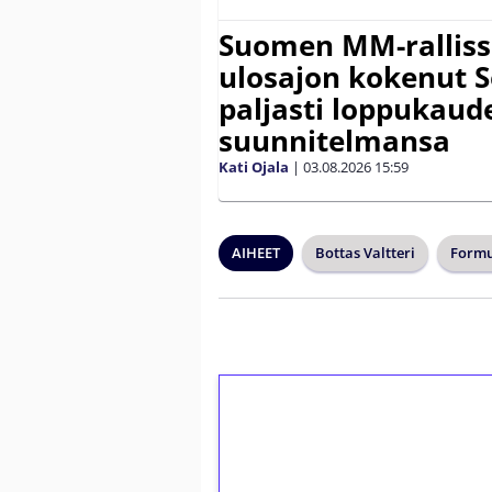
Suomen MM-ralliss
ulosajon kokenut S
paljasti loppukaud
suunnitelmansa
Kati Ojala
|
03.08.2026
15:59
AIHEET
Bottas Valtteri
Formu
1€ = 10€ arvosta 
kierrätystä!