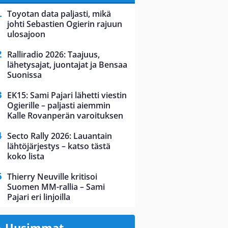
Toyotan data paljasti, mikä
johti Sebastien Ogierin rajuun
ulosajoon
Ralliradio 2026: Taajuus,
lähetysajat, juontajat ja Bensaa
Suonissa
EK15: Sami Pajari lähetti viestin
Ogierille – paljasti aiemmin
Kalle Rovanperän varoituksen
Secto Rally 2026: Lauantain
lähtöjärjestys – katso tästä
koko lista
Thierry Neuville kritisoi
Suomen MM-rallia – Sami
Pajari eri linjoilla
Uusimmat