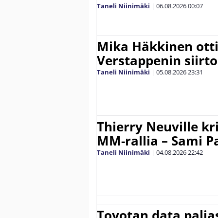
Taneli Niinimäki
|
06.08.2026
00:07
Mika Häkkinen ott
Verstappenin siirt
Taneli Niinimäki
|
05.08.2026
23:31
Thierry Neuville kr
MM-rallia – Sami Paj
Taneli Niinimäki
|
04.08.2026
22:42
Toyotan data paljas