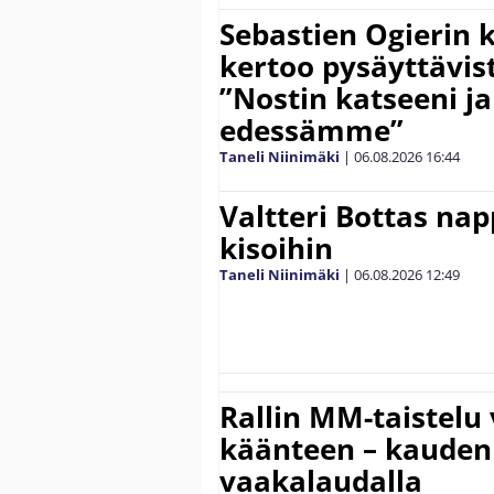
Sebastien Ogierin 
kertoo pysäyttävist
”Nostin katseeni j
edessämme”
Taneli Niinimäki
|
06.08.2026
16:44
Valtteri Bottas na
kisoihin
Taneli Niinimäki
|
06.08.2026
12:49
Rallin MM-taistelu 
käänteen – kauden
vaakalaudalla