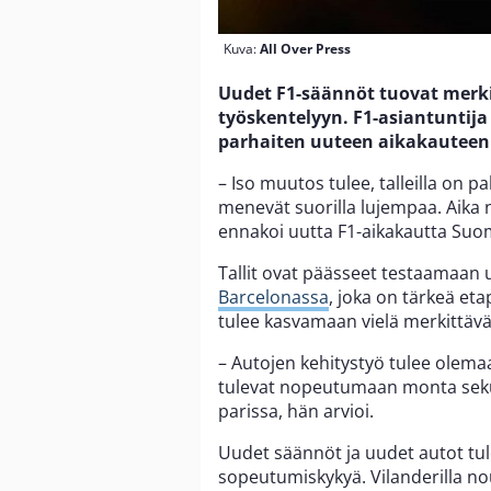
Kuva:
All Over Press
Uudet F1-säännöt tuovat merki
työskentelyyn. F1-asiantuntija 
parhaiten uuteen aikakauteen
– Iso muutos tulee, talleilla on p
menevät suorilla lujempaa. Aika n
ennakoi uutta F1-aikakautta Suo
Tallit ovat päässeet testaamaan 
Barcelonassa
, joka on tärkeä et
tulee kasvamaan vielä merkittäv
– Autojen kehitystyö tulee olema
tulevat nopeutumaan monta sekunt
parissa, hän arvioi.
Uudet säännöt ja uudet autot tule
sopeutumiskykyä. Vilanderilla nou