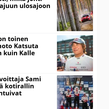
rajuun ulosajoon
on toinen
amoto Katsuta
 kuin Kalle
voittaja Sami
ä kotirallin
ntuivat