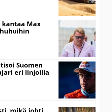
i kantaa Max
ohuhuihin
itisoi Suomen
ari eri linjoilla
ti, mikä johti