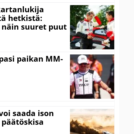
kartanlukija
ä hetkistä:
a näin suuret puut
ppasi paikan MM-
voi saada ison
 päätöskisa