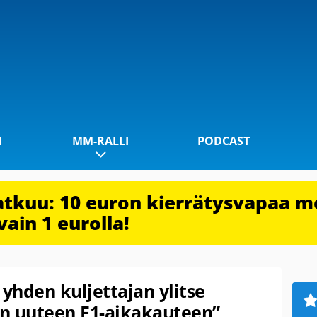
1
MM-RALLI
PODCAST
jatkuu: 10 euron kierrätysvapaa m
vain 1 eurolla!
 yhden kuljettajan ylitse
n uuteen F1-aikakauteen”