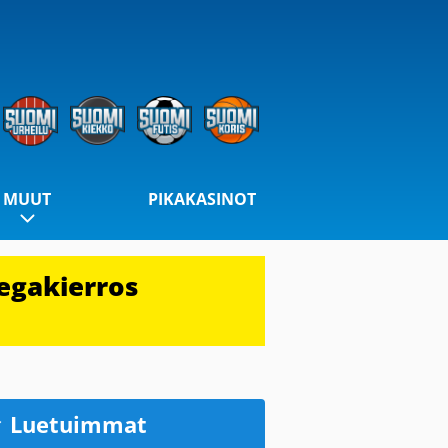
MUUT
PIKAKASINOT
egakierros
Luetuimmat