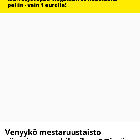
peliin - vain 1 eurolla!
Venyykö mestaruustaisto