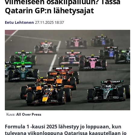
viimeiseen osakilpailuun? Tässä
Qatarin GP:n lähetysajat
Eetu Lehtonen
27.11.2025
18:37
Kuva:
All Over Press
Formula 1 -kausi 2025 lähestyy jo loppuaan, kun
tulevana viikonloppuna Qatarissa kaasutellaan jo