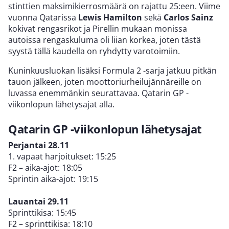
stinttien maksimikierrosmäärä on rajattu 25:een. Viime
vuonna Qatarissa
Lewis Hamilton
sekä
Carlos Sainz
kokivat rengasrikot ja Pirellin mukaan monissa
autoissa rengaskuluma oli liian korkea, joten tästä
syystä tällä kaudella on ryhdytty varotoimiin.
Kuninkuusluokan lisäksi Formula 2 -sarja jatkuu pitkän
tauon jälkeen, joten moottoriurheilujännäreille on
luvassa enemmänkin seurattavaa. Qatarin GP -
viikonlopun lähetysajat alla.
Qatarin GP -viikonlopun lähetysajat
Perjantai 28.11
1. vapaat harjoitukset: 15:25
F2 – aika-ajot: 18:05
Sprintin aika-ajot: 19:15
Lauantai 29.11
Sprinttikisa: 15:45
F2 – sprinttikisa: 18:10