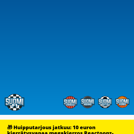
🎁 Huipputarjous jatkuu: 10 euron
kierrätysvapaa megakierros Reactoonz-