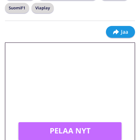
SuomiF1
Viaplay
Jaa
🎁 Huipputarjous jatkuu: 10
euron kierrätysvapaa
megakierros Reactoonz-
peliin – vain 1 eurolla!
Peli: Reactoonz
Vain uusille asiakkaille!
PELAA NYT