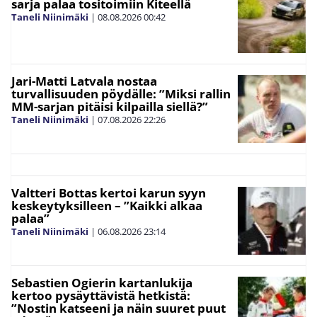
sarja palaa tositoimiin Kiteellä
Taneli Niinimäki
|
08.08.2026
00:42
Jari-Matti Latvala nostaa
turvallisuuden pöydälle: ”Miksi rallin
MM-sarjan pitäisi kilpailla siellä?”
Taneli Niinimäki
|
07.08.2026
22:26
Valtteri Bottas kertoi karun syyn
keskeytyksilleen – ”Kaikki alkaa
palaa”
Taneli Niinimäki
|
06.08.2026
23:14
Sebastien Ogierin kartanlukija
kertoo pysäyttävistä hetkistä:
”Nostin katseeni ja näin suuret puut