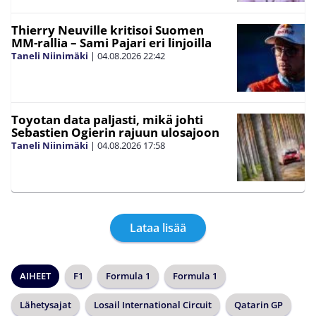
Thierry Neuville kritisoi Suomen
MM-rallia – Sami Pajari eri linjoilla
Taneli Niinimäki
|
04.08.2026
22:42
Toyotan data paljasti, mikä johti
Sebastien Ogierin rajuun ulosajoon
Taneli Niinimäki
|
04.08.2026
17:58
Lataa lisää
AIHEET
F1
Formula 1
Formula 1
Lähetysajat
Losail International Circuit
Qatarin GP