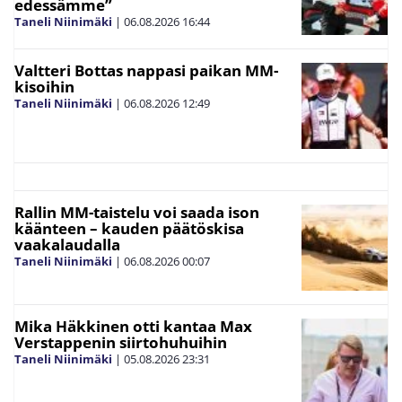
edessämme”
Taneli Niinimäki
|
06.08.2026
16:44
Valtteri Bottas nappasi paikan MM-
kisoihin
Taneli Niinimäki
|
06.08.2026
12:49
Rallin MM-taistelu voi saada ison
käänteen – kauden päätöskisa
vaakalaudalla
Taneli Niinimäki
|
06.08.2026
00:07
Mika Häkkinen otti kantaa Max
Verstappenin siirtohuhuihin
Taneli Niinimäki
|
05.08.2026
23:31