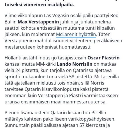
toiseksi viimeinen osakilpailu.
Viime viikonlopun Las Vegasin osakilpailu päättyi Red
Bullin
Max Verstappenin
juhliin ja juhlatunnelma
saattoi kohota entisestään muutama tunti kilpailun
jälkeen, kun molemmat
McLarenit hylättiin
. Täten
Verstappenin mahdollisuudet viidenteen peräkkäiseen
mestaruuteen kohenivat huomattavasti.
Hollantilaistähti nousi jo tasapisteisiin
Oscar Piastrin
kanssa, mutta MM-kärki
Lando Norrisiin
on matkaa
vielä 24 pistettä, kun tarjolla on Qatarissa ajettava
sprintti mukaanluettuna vielä 58 pistettä. McLarenilla
tätä ajatellaan mieluusti toisinpäin, sillä Norris
tarvitsee Qatarin kisaviikonlopusta kaksi pistettä
enemmän kuin Verstappen ja Piastri varmistaakseen
uransa ensimmäisen maailmanmestaruutensa.
Pienen lisämausteen Qatarin kisaan tuo Pirellin
määräys kahteen pakolliseen varikkopysähdykseen.
Sunnuntain pääkilpailussa ajetaan 57 kierrosta ja