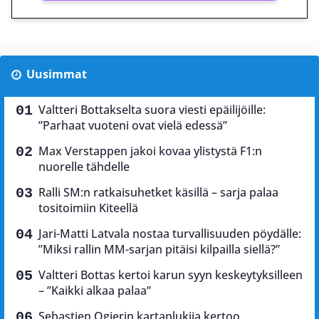
Uusimmat
Valtteri Bottakselta suora viesti epäilijöille:
”Parhaat vuoteni ovat vielä edessä”
Max Verstappen jakoi kovaa ylistystä F1:n
nuorelle tähdelle
Ralli SM:n ratkaisuhetket käsillä – sarja palaa
tositoimiin Kiteellä
Jari-Matti Latvala nostaa turvallisuuden pöydälle:
”Miksi rallin MM-sarjan pitäisi kilpailla siellä?”
Valtteri Bottas kertoi karun syyn keskeytyksilleen
– ”Kaikki alkaa palaa”
Sebastien Ogierin kartanlukija kertoo