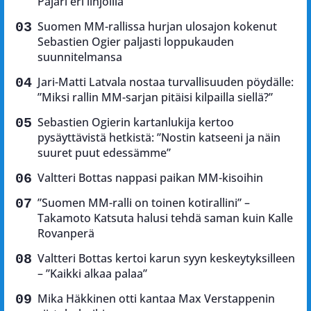
Pajari eri linjoilla
Suomen MM-rallissa hurjan ulosajon kokenut
Sebastien Ogier paljasti loppukauden
suunnitelmansa
Jari-Matti Latvala nostaa turvallisuuden pöydälle:
”Miksi rallin MM-sarjan pitäisi kilpailla siellä?”
Sebastien Ogierin kartanlukija kertoo
pysäyttävistä hetkistä: ”Nostin katseeni ja näin
suuret puut edessämme”
Valtteri Bottas nappasi paikan MM-kisoihin
”Suomen MM-ralli on toinen kotirallini” –
Takamoto Katsuta halusi tehdä saman kuin Kalle
Rovanperä
Valtteri Bottas kertoi karun syyn keskeytyksilleen
– ”Kaikki alkaa palaa”
Mika Häkkinen otti kantaa Max Verstappenin