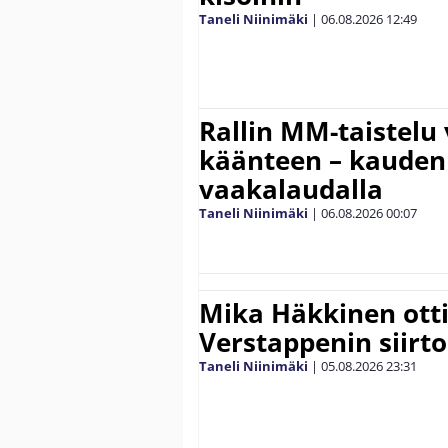
Taneli Niinimäki
|
06.08.2026
12:49
Rallin MM-taistelu 
käänteen – kauden
vaakalaudalla
Taneli Niinimäki
|
06.08.2026
00:07
Mika Häkkinen ott
Verstappenin siirt
Taneli Niinimäki
|
05.08.2026
23:31