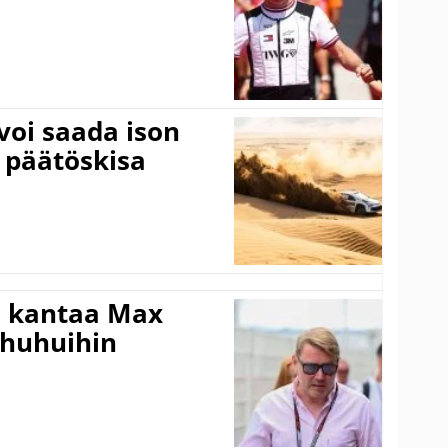
voi saada ison
 päätöskisa
i kantaa Max
ohuhuihin