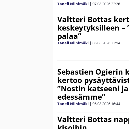
Taneli Niinimäki
|
07.08.2026
22:26
Valtteri Bottas ker
keskeytyksilleen – 
palaa”
Taneli Niinimäki
|
06.08.2026
23:14
Sebastien Ogierin 
kertoo pysäyttävist
”Nostin katseeni j
edessämme”
Taneli Niinimäki
|
06.08.2026
16:44
Valtteri Bottas na
kisoihin