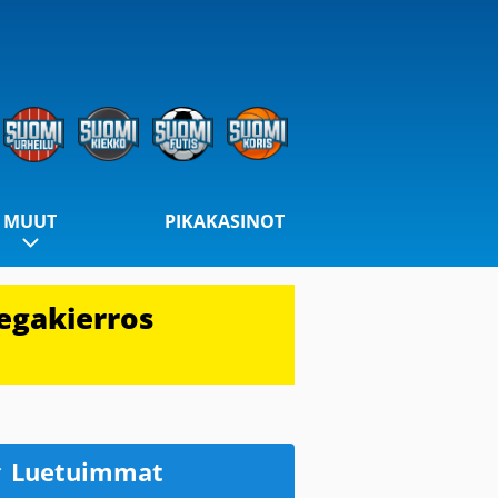
MUUT
PIKAKASINOT
egakierros
Luetuimmat