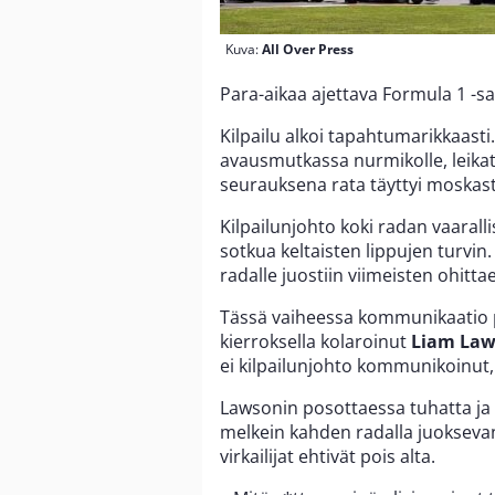
Kuva:
All Over Press
Para-aikaa ajettava Formula 1 -s
Kilpailu alkoi tapahtumarikkaasti
avausmutkassa nurmikolle, leik
seurauksena rata täyttyi moskast
Kilpailunjohto koki radan vaaralli
sotkua keltaisten lippujen turvin.
radalle juostiin viimeisten ohitt
Tässä vaiheessa kommunikaatio 
kierroksella kolaroinut
Liam La
ei kilpailunjohto kommunikoinut, 
Lawsonin posottaessa tuhatta ja 
melkein kahden radalla juoksevan
virkailijat ehtivät pois alta.