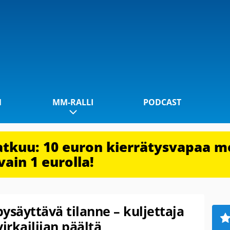
1
MM-RALLI
PODCAST
jatkuu: 10 euron kierrätysvapaa m
vain 1 eurolla!
pysäyttävä tilanne – kuljettaja
irkailijan päältä