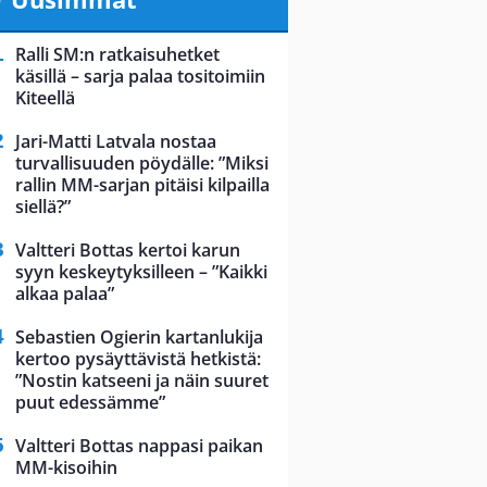
Ralli SM:n ratkaisuhetket
käsillä – sarja palaa tositoimiin
Kiteellä
Jari-Matti Latvala nostaa
turvallisuuden pöydälle: ”Miksi
rallin MM-sarjan pitäisi kilpailla
siellä?”
Valtteri Bottas kertoi karun
syyn keskeytyksilleen – ”Kaikki
alkaa palaa”
Sebastien Ogierin kartanlukija
kertoo pysäyttävistä hetkistä:
”Nostin katseeni ja näin suuret
puut edessämme”
Valtteri Bottas nappasi paikan
MM-kisoihin