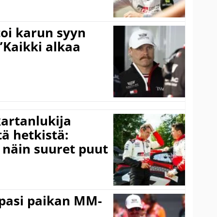
toi karun syyn
”Kaikki alkaa
kartanlukija
ä hetkistä:
a näin suuret puut
ppasi paikan MM-