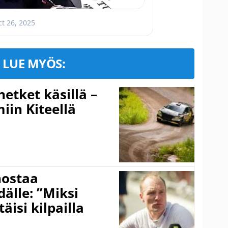
ct 26, 2025
LUE MYÖS:
hetket käsillä –
iin Kiteellä
nostaa
älle: ”Miksi
äisi kilpailla