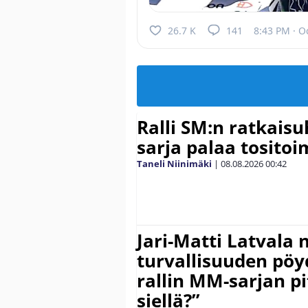
26.7 K
141
8:43 PM · O
Ralli SM:n ratkaisu
sarja palaa tositoim
Taneli Niinimäki
|
08.08.2026
00:42
Jari-Matti Latvala 
turvallisuuden pöyd
rallin MM-sarjan pit
siellä?”