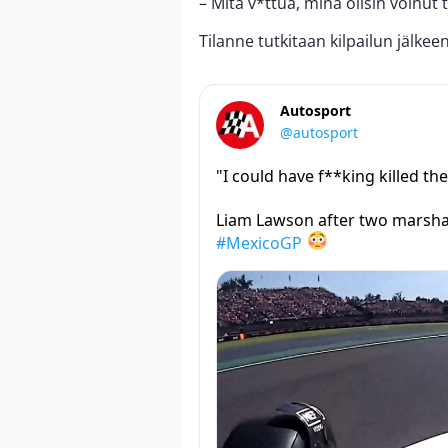
– Mitä v*ttua, minä olisin voinut
Tilanne tutkitaan kilpailun jälkeen
Autosport
@autosport
"I could have f**king killed th
Liam Lawson after two marshal
#MexicoGP