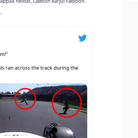
 tappaa heidät, Lawson karjui radioon.
.
em!"
s ran across the track during the