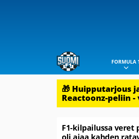
FORMULA 
🎁 Huipputarjous 
Reactoonz-peliin - 
F1-kilpailussa veret 
oli ajaa kahden ratav