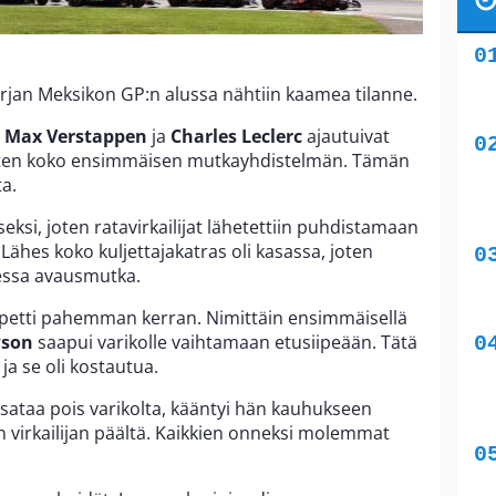
arjan Meksikon GP:n alussa nähtiin kaamea tilanne.
.
Max Verstappen
ja
Charles Leclerc
ajautuivat
aten koko ensimmäisen mutkayhdistelmän. Tämän
a.
seksi, joten ratavirkailijat lähetettiin puhdistamaan
 Lähes koko kuljettajakatras oli kasassa, joten
aessa avausmutka.
petti pahemman kerran. Nimittäin ensimmäisellä
wson
saapui varikolle vaihtamaan etusiipeään. Tätä
ja se oli kostautua.
sataa pois varikolta, kääntyi hän kauhukseen
 virkailijan päältä. Kaikkien onneksi molemmat