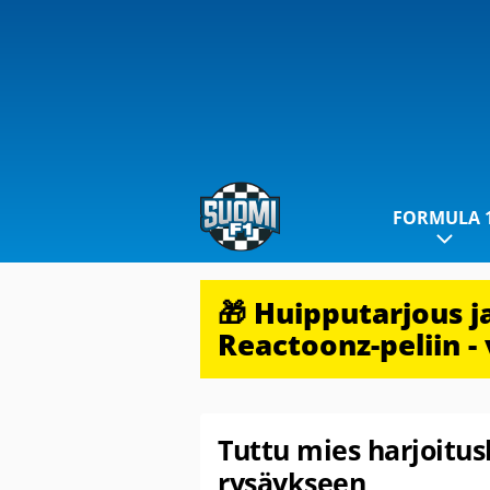
FORMULA 
🎁 Huipputarjous 
Reactoonz-peliin - 
Tuttu mies harjoitus
rysäykseen