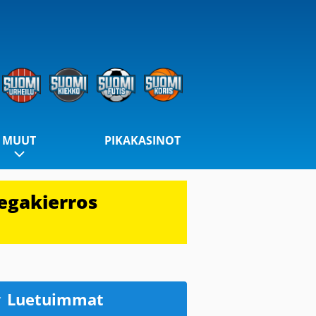
MUUT
PIKAKASINOT
egakierros
Luetuimmat