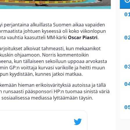
i perjantaina alkuillasta Suomen aikaa vapaiden
formaatista johtuen kyseessä oli koko viikonlopun
inta vauhtia kaasutteli MM-kärki
Oscar Piastri
.
arjoitukset alkoivat tahmeasti, kun mekaanikot
ttikuskin ohjaamoon. Norris kommentoikin
neena, kun tällaiseen sekoiluun uppoaa arvokasta
in GP:n voittaja kurvasi varikolle ja heitti muun
un kyydistään, kunnes jatkoi matkaa.
emään hieman erikoisvärityksiä autoissa ja tällä
n runsaasti pääsponsori HP:n tuomaa sinistä väriä
jo sosiaalisessa mediassa lyttäämään täysin.