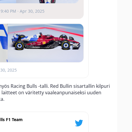
9:40 PM · Apr 30, 2025
 30, 2025
 Racing Bulls -talli. Red Bullin sisartallin kilpuri
 laitteet on väritetty vaaleanpunaiseksi uuden
a.
lls F1 Team