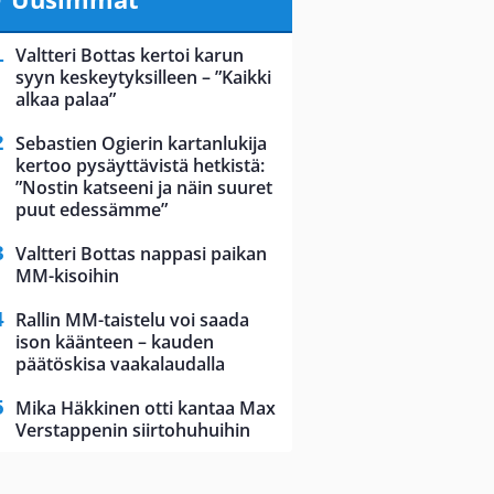
Valtteri Bottas kertoi karun
syyn keskeytyksilleen – ”Kaikki
alkaa palaa”
Sebastien Ogierin kartanlukija
kertoo pysäyttävistä hetkistä:
”Nostin katseeni ja näin suuret
puut edessämme”
Valtteri Bottas nappasi paikan
MM-kisoihin
Rallin MM-taistelu voi saada
ison käänteen – kauden
päätöskisa vaakalaudalla
Mika Häkkinen otti kantaa Max
Verstappenin siirtohuhuihin