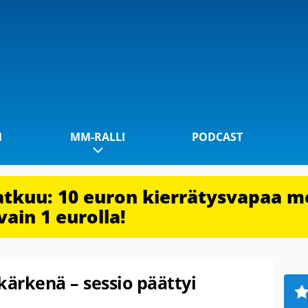
1
MM-RALLI
PODCAST
jatkuu: 10 euron kierrätysvapaa m
vain 1 eurolla!
kärkenä – sessio päättyi