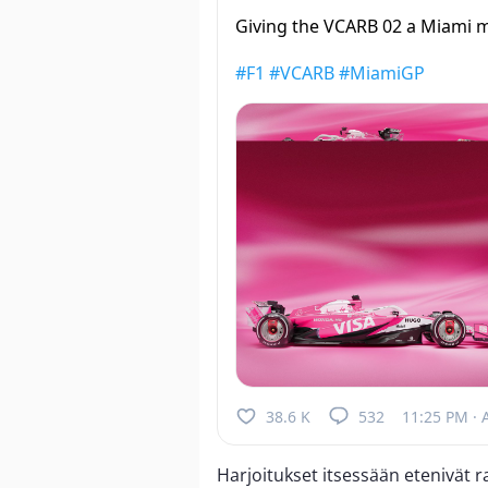
Giving the VCARB 02 a Miami
#F1
#VCARB
#MiamiGP
38.6 K
532
11:25 PM · 
Harjoitukset itsessään etenivät 