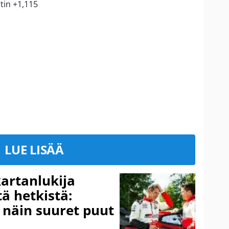
tin +1,115
LUE LISÄÄ
kartanlukija
ä hetkistä:
a näin suuret puut