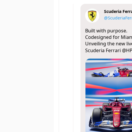
Scuderia Ferr
@ScuderiaFer
Built with purpose.
Codesigned for Miam
Unveiling the new liv
Scuderia Ferrari
@H