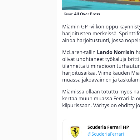
Kuva:
All Over Press
Miamin GP -viikonloppu käynnisty
harjoitusten merkeissä. Sprintti
ainoa harjoitustunti, jossa nope
McLaren-tallin
Lando Norrisin
h
olivat unohtaneet työkaluja bri
tilannetta tiimiradioon turhautu
harjoitusaikaa. Viime kauden Miam
muassa jakoavaimen ja taskulamp
Miamissa ollaan totuttu myös näk
kertaa muun muassa Ferrarilla o
kilpurissaan. Väritys on ehditty 
Scuderia Ferrari HP
@ScuderiaFerrari