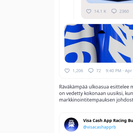
14.1 K
2360
1,206
72
9:40 PM · Apr
Räväkämpää ulkoasua esittelee myös
on vedetty kokonaan uusiksi, kun
markkinointitempauksen johdost
Visa Cash App Racing Bu
@visacashapprb