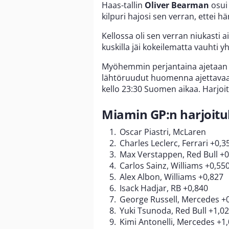
Haas-tallin
Oliver Bearman
osui
kilpuri hajosi sen verran, ettei h
Kellossa oli sen verran niukasti a
kuskilla jäi kokeilematta vauhti y
Myöhemmin perjantaina ajetaan vie
lähtöruudut huomenna ajettavaan 
kello 23:30 Suomen aikaa. Harjoitu
Miamin GP:n harjoitu
Oscar Piastri, McLaren
Charles Leclerc, Ferrari +0,3
Max Verstappen, Red Bull +0
Carlos Sainz, Williams +0,55
Alex Albon, Williams +0,827
Isack Hadjar, RB +0,840
George Russell, Mercedes +
Yuki Tsunoda, Red Bull +1,0
Kimi Antonelli, Mercedes +1