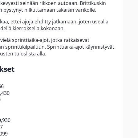
 kevyesti seinään rikkoen autoaan. Brittikuskin
än pystynyt nilkuttamaan takaisin varikolle.
ikaa, ettei ajoja ehditty jatkamaan, joten usealla
hdellä kierroksella kokonaan.
lä sprinttiaika-ajot, jotka ratkaisevat
sprinttikilpailuun. Sprinttiaika-ajot käynnistyvät
sten tuloslista alla.
kset
56
,430
0
0,930
27
,099