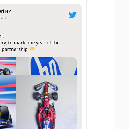
ari HP
rari
i.
ery, to mark one year of the
P
partnership