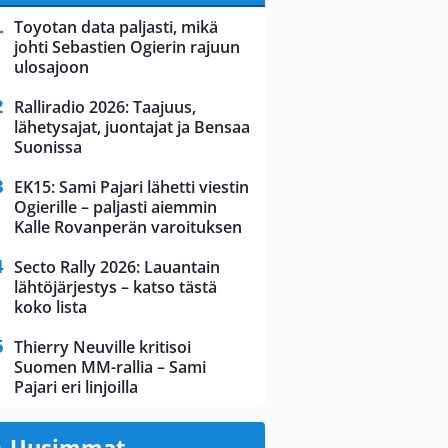
Toyotan data paljasti, mikä
johti Sebastien Ogierin rajuun
ulosajoon
Ralliradio 2026: Taajuus,
lähetysajat, juontajat ja Bensaa
Suonissa
EK15: Sami Pajari lähetti viestin
Ogierille – paljasti aiemmin
Kalle Rovanperän varoituksen
Secto Rally 2026: Lauantain
lähtöjärjestys – katso tästä
koko lista
Thierry Neuville kritisoi
Suomen MM-rallia – Sami
Pajari eri linjoilla
Uusimmat