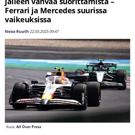
jälleen vahvaa suorittamista –
Ferrari ja Mercedes suurissa
vaikeuksissa
Nooa Ruuth
22.03.2025
09:47
Kuva:
All Over Press