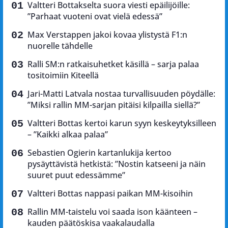
Valtteri Bottakselta suora viesti epäilijöille:
”Parhaat vuoteni ovat vielä edessä”
Max Verstappen jakoi kovaa ylistystä F1:n
nuorelle tähdelle
Ralli SM:n ratkaisuhetket käsillä – sarja palaa
tositoimiin Kiteellä
Jari-Matti Latvala nostaa turvallisuuden pöydälle:
”Miksi rallin MM-sarjan pitäisi kilpailla siellä?”
Valtteri Bottas kertoi karun syyn keskeytyksilleen
– ”Kaikki alkaa palaa”
Sebastien Ogierin kartanlukija kertoo
pysäyttävistä hetkistä: ”Nostin katseeni ja näin
suuret puut edessämme”
Valtteri Bottas nappasi paikan MM-kisoihin
Rallin MM-taistelu voi saada ison käänteen –
kauden päätöskisa vaakalaudalla