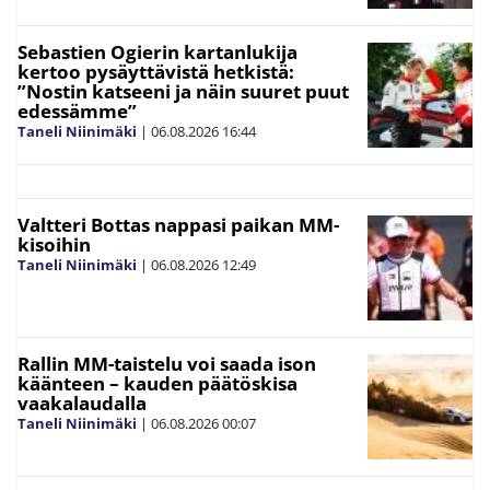
Sebastien Ogierin kartanlukija
kertoo pysäyttävistä hetkistä:
”Nostin katseeni ja näin suuret puut
edessämme”
Taneli Niinimäki
|
06.08.2026
16:44
Valtteri Bottas nappasi paikan MM-
kisoihin
Taneli Niinimäki
|
06.08.2026
12:49
Rallin MM-taistelu voi saada ison
käänteen – kauden päätöskisa
vaakalaudalla
Taneli Niinimäki
|
06.08.2026
00:07