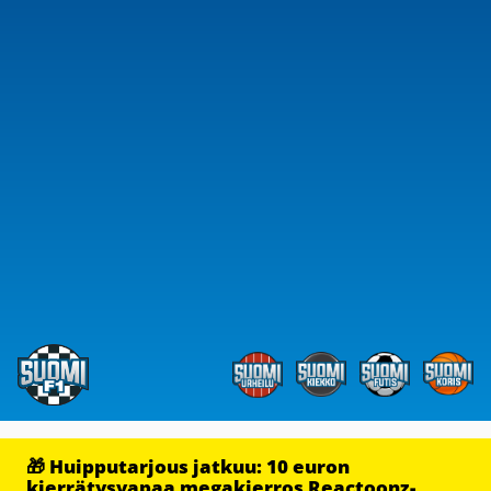
🎁 Huipputarjous jatkuu: 10 euron
kierrätysvapaa megakierros Reactoonz-