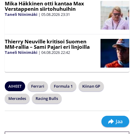
Mika Häkkinen otti kantaa Max
Verstappenin siirtohuhuihin
Taneli Niinimäki
|
05.08.2026
23:31
Thierry Neuville kritisoi Suomen
MM-rallia – Sami Pajari eri linjoilla
Taneli Niinimäki
|
04.08.2026
22:42
AIHEET
Ferrari
Formula 1
Kiinan GP
Mercedes
Racing Bulls
Jaa