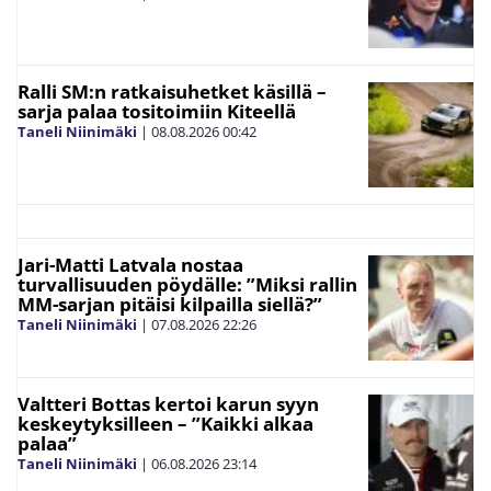
Ralli SM:n ratkaisuhetket käsillä –
sarja palaa tositoimiin Kiteellä
Taneli Niinimäki
|
08.08.2026
00:42
Jari-Matti Latvala nostaa
turvallisuuden pöydälle: ”Miksi rallin
MM-sarjan pitäisi kilpailla siellä?”
Taneli Niinimäki
|
07.08.2026
22:26
Valtteri Bottas kertoi karun syyn
keskeytyksilleen – ”Kaikki alkaa
palaa”
Taneli Niinimäki
|
06.08.2026
23:14