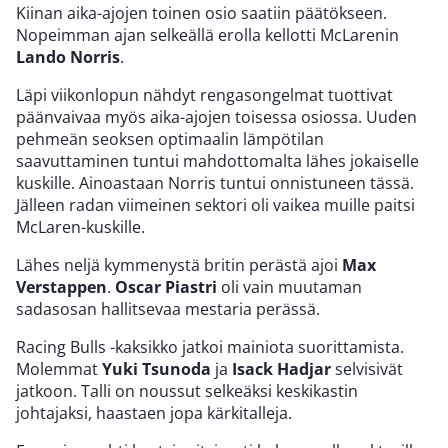
Kiinan aika-ajojen toinen osio saatiin päätökseen.
Nopeimman ajan selkeällä erolla kellotti McLarenin
Lando Norris
.
Läpi viikonlopun nähdyt rengasongelmat tuottivat
päänvaivaa myös aika-ajojen toisessa osiossa. Uuden
pehmeän seoksen optimaalin lämpötilan
saavuttaminen tuntui mahdottomalta lähes jokaiselle
kuskille. Ainoastaan Norris tuntui onnistuneen tässä.
Jälleen radan viimeinen sektori oli vaikea muille paitsi
McLaren-kuskille.
Lähes neljä kymmenystä britin perästä ajoi
Max
Verstappen
.
Oscar Piastri
oli vain muutaman
sadasosan hallitsevaa mestaria perässä.
Racing Bulls -kaksikko jatkoi mainiota suorittamista.
Molemmat
Yuki Tsunoda
ja
Isack Hadjar
selvisivät
jatkoon. Talli on noussut selkeäksi keskikastin
johtajaksi, haastaen jopa kärkitalleja.