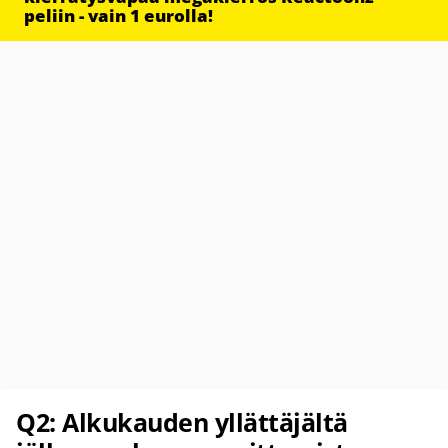
peliin - vain 1 eurolla!
Q2: Alkukauden yllättäjältä