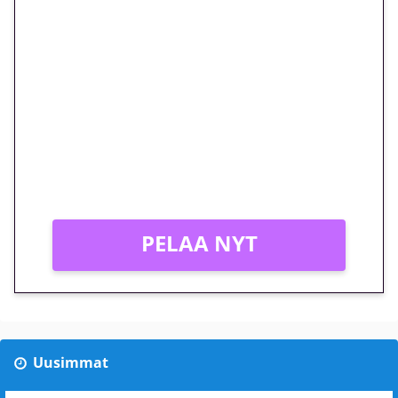
🎁 Huipputarjous jatkuu: 10
euron kierrätysvapaa
megakierros Reactoonz-
peliin – vain 1 eurolla!
Peli: Reactoonz
Vain uusille asiakkaille!
PELAA NYT
Uusimmat