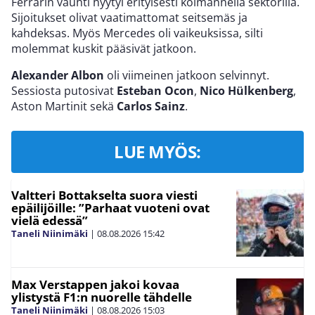
Ferrarin vauhti hyytyi erityisesti kolmannella sektorilla.
Sijoitukset olivat vaatimattomat seitsemäs ja
kahdeksas. Myös Mercedes oli vaikeuksissa, silti
molemmat kuskit pääsivät jatkoon.
Alexander Albon
oli viimeinen jatkoon selvinnyt.
Sessiosta putosivat
Esteban Ocon
,
Nico Hülkenberg
,
Aston Martinit sekä
Carlos Sainz
.
LUE MYÖS:
Valtteri Bottakselta suora viesti
epäilijöille: ”Parhaat vuoteni ovat
vielä edessä”
Taneli Niinimäki
|
08.08.2026
15:42
Max Verstappen jakoi kovaa
ylistystä F1:n nuorelle tähdelle
Taneli Niinimäki
|
08.08.2026
15:03