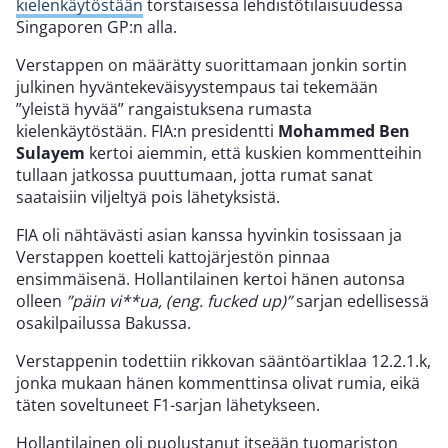
kielenkäytöstään
torstaisessa lehdistötilaisuudessa
Singaporen GP:n alla.
Verstappen on määrätty suorittamaan jonkin sortin
julkinen hyväntekeväisyystempaus tai tekemään
”yleistä hyvää” rangaistuksena rumasta
kielenkäytöstään. FIA:n presidentti
Mohammed Ben
Sulayem
kertoi aiemmin, että kuskien kommentteihin
tullaan jatkossa puuttumaan, jotta rumat sanat
saataisiin viljeltyä pois lähetyksistä.
FIA oli nähtävästi asian kanssa hyvinkin tosissaan ja
Verstappen koetteli kattojärjestön pinnaa
ensimmäisenä. Hollantilainen kertoi hänen autonsa
olleen
”päin vi**ua, (eng. fucked up)”
sarjan edellisessä
osakilpailussa Bakussa.
Verstappenin todettiin rikkovan sääntöartiklaa 12.2.1.k,
jonka mukaan hänen kommenttinsa olivat rumia, eikä
täten soveltuneet F1-sarjan lähetykseen.
Hollantilainen oli puolustanut itseään tuomariston