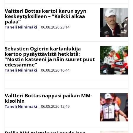
Valtteri Bottas kertoi karun syyn
keskeytyksilleen – ”Kaikki alkaa
palaa”
Taneli Niinimäki
|
06.08.2026
23:14
Sebastien Ogierin kartanlukija
kertoo pysäyttävistä hetkistä:
”Nostin katseeni ja näin suuret puut
edessämme”
Taneli Niinimäki
|
06.08.2026
16:44
Valtteri Bottas nappasi paikan MM-
kisoihin
Taneli Niinimäki
|
06.08.2026
12:49