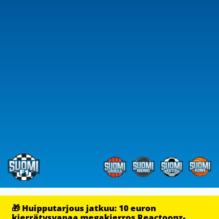
🎁 Huipputarjous jatkuu: 10 euron
kierrätysvapaa megakierros Reactoonz-