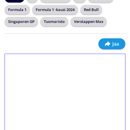
Formula 1
Formula 1 -kausi 2024
Red Bull
Singaporen GP
Tuomaristo
Verstappen Max
Jaa
1€ = 10€ arvosta
ilmaiskierroksia ilman
kierrätystä!
Talleta 1€
Saat heti 50 ilmaiskierrosta Tuohi 1000 -
peliin (arvo 0,20€ per kierros)!
Ei kierrätysvaatimusta!