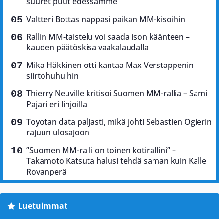
suuret puut edessämme”
Valtteri Bottas nappasi paikan MM-kisoihin
Rallin MM-taistelu voi saada ison käänteen –
kauden päätöskisa vaakalaudalla
Mika Häkkinen otti kantaa Max Verstappenin
siirtohuhuihin
Thierry Neuville kritisoi Suomen MM-rallia – Sami
Pajari eri linjoilla
Toyotan data paljasti, mikä johti Sebastien Ogierin
rajuun ulosajoon
”Suomen MM-ralli on toinen kotirallini” –
Takamoto Katsuta halusi tehdä saman kuin Kalle
Rovanperä
Luetuimmat