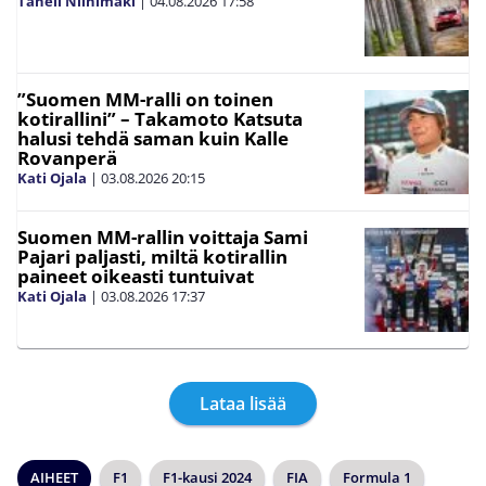
Taneli Niinimäki
|
04.08.2026
17:58
”Suomen MM-ralli on toinen
kotirallini” – Takamoto Katsuta
halusi tehdä saman kuin Kalle
Rovanperä
Kati Ojala
|
03.08.2026
20:15
Suomen MM-rallin voittaja Sami
Pajari paljasti, miltä kotirallin
paineet oikeasti tuntuivat
Kati Ojala
|
03.08.2026
17:37
Lataa lisää
AIHEET
F1
F1-kausi 2024
FIA
Formula 1