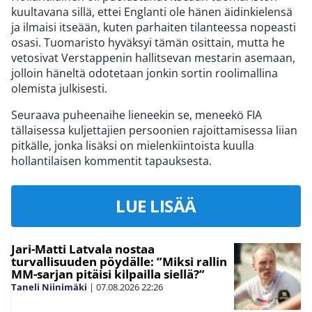
kuultavana sillä, ettei Englanti ole hänen äidinkielensä
ja ilmaisi itseään, kuten parhaiten tilanteessa nopeasti
osasi. Tuomaristo hyväksyi tämän osittain, mutta he
vetosivat Verstappenin hallitsevan mestarin asemaan,
jolloin häneltä odotetaan jonkin sortin roolimallina
olemista julkisesti.
Seuraava puheenaihe lieneekin se, meneekö FIA
tällaisessa kuljettajien persoonien rajoittamisessa liian
pitkälle, jonka lisäksi on mielenkiintoista kuulla
hollantilaisen kommentit tapauksesta.
LUE LISÄÄ
Jari-Matti Latvala nostaa
turvallisuuden pöydälle: ”Miksi rallin
MM-sarjan pitäisi kilpailla siellä?”
Taneli Niinimäki
|
07.08.2026
22:26