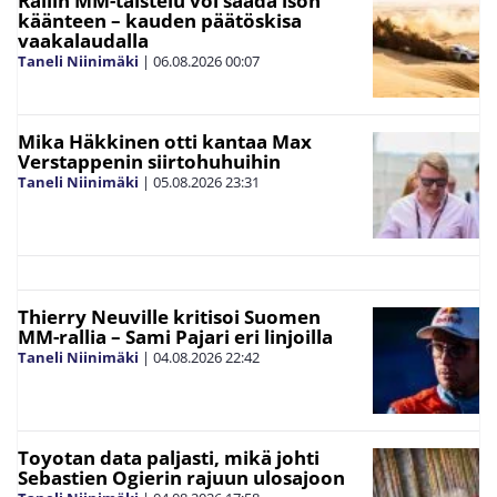
Rallin MM-taistelu voi saada ison
käänteen – kauden päätöskisa
vaakalaudalla
Taneli Niinimäki
|
06.08.2026
00:07
Mika Häkkinen otti kantaa Max
Verstappenin siirtohuhuihin
Taneli Niinimäki
|
05.08.2026
23:31
Thierry Neuville kritisoi Suomen
MM-rallia – Sami Pajari eri linjoilla
Taneli Niinimäki
|
04.08.2026
22:42
Toyotan data paljasti, mikä johti
Sebastien Ogierin rajuun ulosajoon