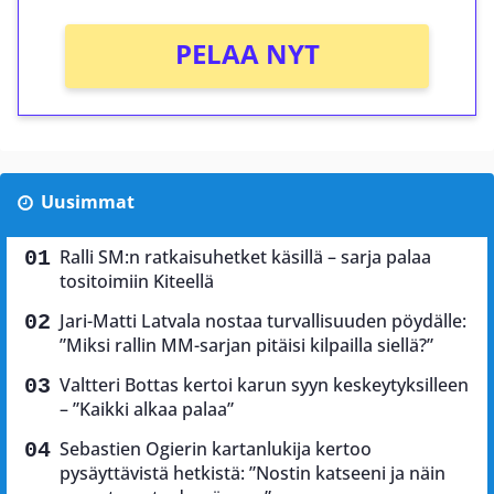
PELAA NYT
Uusimmat
Ralli SM:n ratkaisuhetket käsillä – sarja palaa
tositoimiin Kiteellä
Jari-Matti Latvala nostaa turvallisuuden pöydälle:
”Miksi rallin MM-sarjan pitäisi kilpailla siellä?”
Valtteri Bottas kertoi karun syyn keskeytyksilleen
– ”Kaikki alkaa palaa”
Sebastien Ogierin kartanlukija kertoo
pysäyttävistä hetkistä: ”Nostin katseeni ja näin