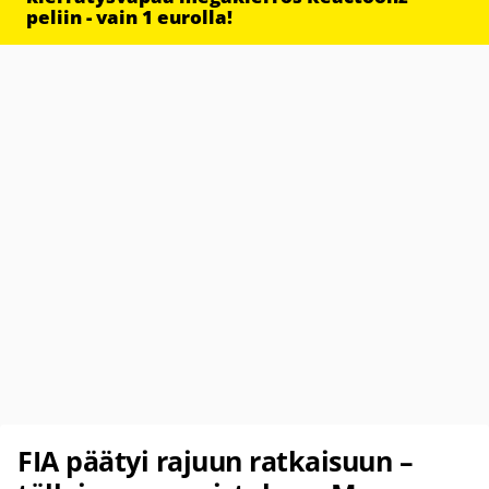
peliin - vain 1 eurolla!
FIA päätyi rajuun ratkaisuun –