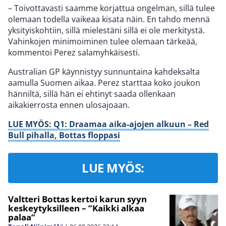
– Toivottavasti saamme korjattua ongelman, sillä tulee
olemaan todella vaikeaa kisata näin. En tahdo mennä
yksityiskohtiin, sillä mielestäni sillä ei ole merkitystä.
Vahinkojen minimoiminen tulee olemaan tärkeää,
kommentoi Perez salamyhkäisesti.
Australian GP käynnistyy sunnuntaina kahdeksalta
aamulla Suomen aikaa. Perez starttaa koko joukon
hänniltä, sillä hän ei ehtinyt saada ollenkaan
aikakierrosta ennen ulosajoaan.
LUE MYÖS: Q1: Draamaa aika-ajojen alkuun – Red
Bull pihalla, Bottas floppasi
LUE MYÖS:
Valtteri Bottas kertoi karun syyn
keskeytyksilleen – ”Kaikki alkaa
palaa”