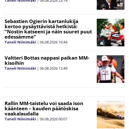
Taneli Niinimäki
|
06.08.2026
23:14
Sebastien Ogierin kartanlukija
kertoo pysäyttävistä hetkistä:
”Nostin katseeni ja näin suuret puut
edessämme”
Taneli Niinimäki
|
06.08.2026
16:44
Valtteri Bottas nappasi paikan MM-
kisoihin
Taneli Niinimäki
|
06.08.2026
12:49
Rallin MM-taistelu voi saada ison
käänteen – kauden päätöskisa
vaakalaudalla
Taneli Niinimäki
|
06.08.2026
00:07