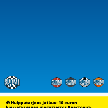
🎁 Huipputarjous jatkuu: 10 euron
kierrätysvapaa megakierros Reactoonz-