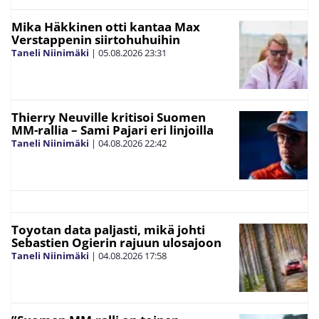
Mika Häkkinen otti kantaa Max
Verstappenin siirtohuhuihin
Taneli Niinimäki
|
05.08.2026
23:31
Thierry Neuville kritisoi Suomen
MM-rallia – Sami Pajari eri linjoilla
Taneli Niinimäki
|
04.08.2026
22:42
Toyotan data paljasti, mikä johti
Sebastien Ogierin rajuun ulosajoon
Taneli Niinimäki
|
04.08.2026
17:58