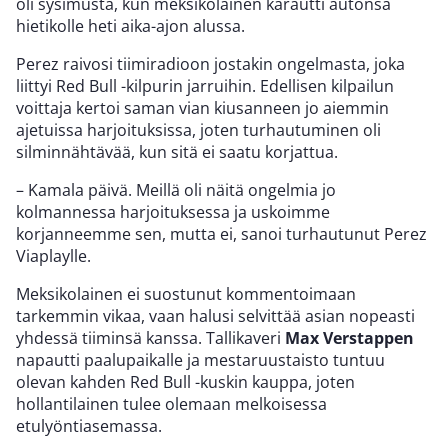
oli sysimusta, kun meksikolainen karautti autonsa
hietikolle heti aika-ajon alussa.
Perez raivosi tiimiradioon jostakin ongelmasta, joka
liittyi Red Bull -kilpurin jarruihin. Edellisen kilpailun
voittaja kertoi saman vian kiusanneen jo aiemmin
ajetuissa harjoituksissa, joten turhautuminen oli
silminnähtävää, kun sitä ei saatu korjattua.
– Kamala päivä. Meillä oli näitä ongelmia jo
kolmannessa harjoituksessa ja uskoimme
korjanneemme sen, mutta ei, sanoi turhautunut Perez
Viaplaylle.
Meksikolainen ei suostunut kommentoimaan
tarkemmin vikaa, vaan halusi selvittää asian nopeasti
yhdessä tiiminsä kanssa. Tallikaveri
Max Verstappen
napautti paalupaikalle ja mestaruustaisto tuntuu
olevan kahden Red Bull -kuskin kauppa, joten
hollantilainen tulee olemaan melkoisessa
etulyöntiasemassa.