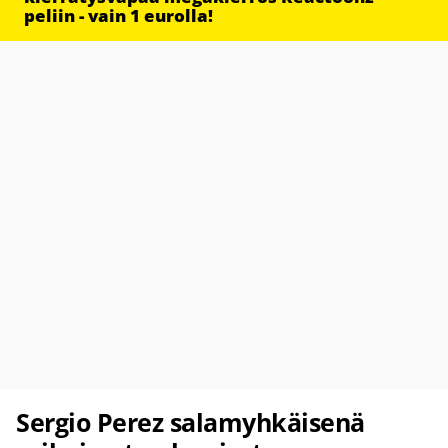
peliin - vain 1 eurolla!
Sergio Perez salamyhkäisenä