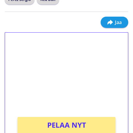
Jaa
1€ = 10€ arvosta
ilmaiskierroksia ilman
kierrätystä!
Talleta 1€
Saat heti 50 ilmaiskierrosta Tuohi 1000 -
peliin (arvo 0,20€ per kierros)!
Ei kierrätysvaatimusta!
PELAA NYT