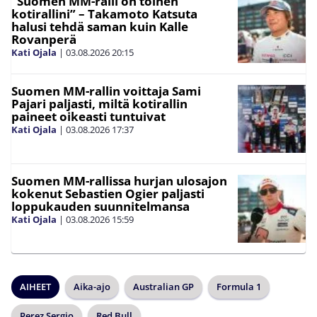
”Suomen MM-ralli on toinen
kotirallini” – Takamoto Katsuta
halusi tehdä saman kuin Kalle
Rovanperä
Kati Ojala
|
03.08.2026
20:15
Suomen MM-rallin voittaja Sami
Pajari paljasti, miltä kotirallin
paineet oikeasti tuntuivat
Kati Ojala
|
03.08.2026
17:37
Suomen MM-rallissa hurjan ulosajon
kokenut Sebastien Ogier paljasti
loppukauden suunnitelmansa
Kati Ojala
|
03.08.2026
15:59
AIHEET
Aika-ajo
Australian GP
Formula 1
Perez Sergio
Red Bull