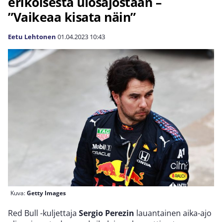
erikoisesta ulosajostaan –
”Vaikeaa kisata näin”
Eetu Lehtonen
01.04.2023
10:43
Kuva:
Getty Images
Red Bull -kuljettaja
Sergio Perezin
lauantainen aika-ajo