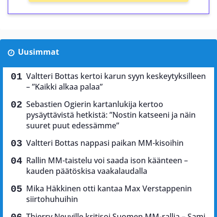
Uusimmat
Valtteri Bottas kertoi karun syyn keskeytyksilleen
– ”Kaikki alkaa palaa”
Sebastien Ogierin kartanlukija kertoo
pysäyttävistä hetkistä: ”Nostin katseeni ja näin
suuret puut edessämme”
Valtteri Bottas nappasi paikan MM-kisoihin
Rallin MM-taistelu voi saada ison käänteen –
kauden päätöskisa vaakalaudalla
Mika Häkkinen otti kantaa Max Verstappenin
siirtohuhuihin
Thierry Neuville kritisoi Suomen MM-rallia – Sami